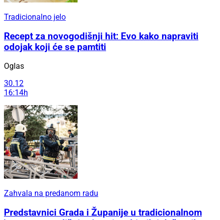
Tradicionalno jelo
Recept za novogodišnji hit: Evo kako napraviti
odojak koji će se pamtiti
Oglas
30.12
16:14h
Zahvala na predanom radu
Predstavnici Grada i Županije u tradicionalnom