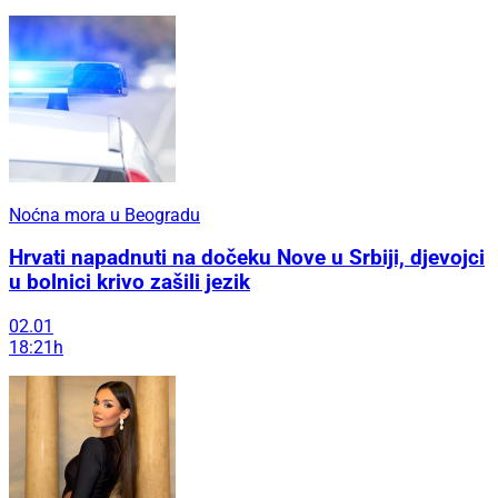
Noćna mora u Beogradu
Hrvati napadnuti na dočeku Nove u Srbiji, djevojci
u bolnici krivo zašili jezik
02.01
18:21h