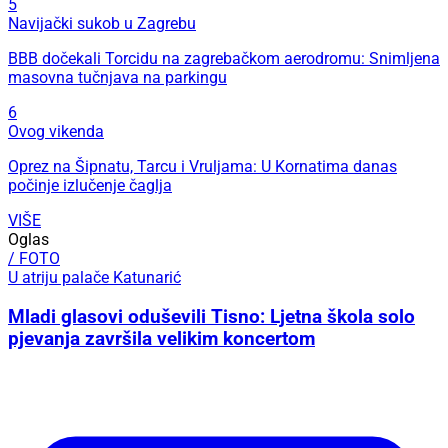
5
Navijački sukob u Zagrebu
BBB dočekali Torcidu na zagrebačkom aerodromu: Snimljena
masovna tučnjava na parkingu
6
Ovog vikenda
Oprez na Šipnatu, Tarcu i Vruljama: U Kornatima danas
počinje izlučenje čaglja
VIŠE
Oglas
/ FOTO
U atriju palače Katunarić
Mladi glasovi oduševili Tisno: Ljetna škola solo
pjevanja završila velikim koncertom