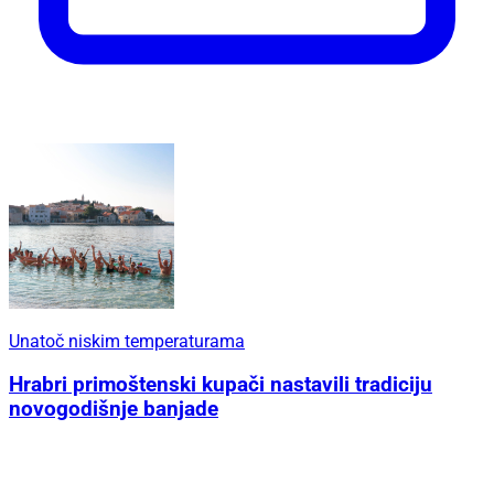
Unatoč niskim temperaturama
Hrabri primoštenski kupači nastavili tradiciju
novogodišnje banjade