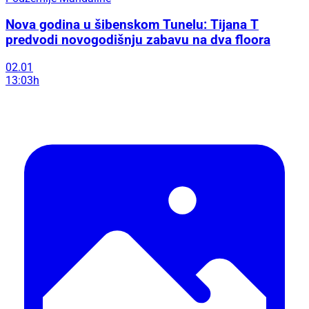
Nova godina u šibenskom Tunelu: Tijana T
predvodi novogodišnju zabavu na dva floora
02.01
13:03h