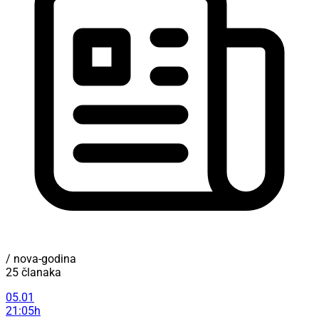
/ nova-godina
25 članaka
05.01
21:05h