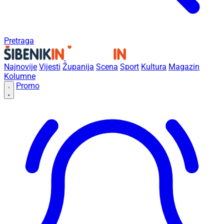
Pretraga
Najnovije
Vijesti
Županija
Scena
Sport
Kultura
Magazin
Kolumne
Promo