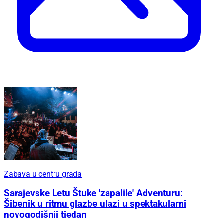
Zabava u centru grada
Sarajevske Letu Štuke 'zapalile' Adventuru:
Šibenik u ritmu glazbe ulazi u spektakularni
novogodišnji tjedan