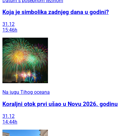
Datum s posebnom težinom
Koja je simbolika zadnjeg dana u godini?
31.12
15:46h
Na jugu Tihog oceana
Koraljni otok prvi ušao u Novu 2026. godinu
31.12
14:44h