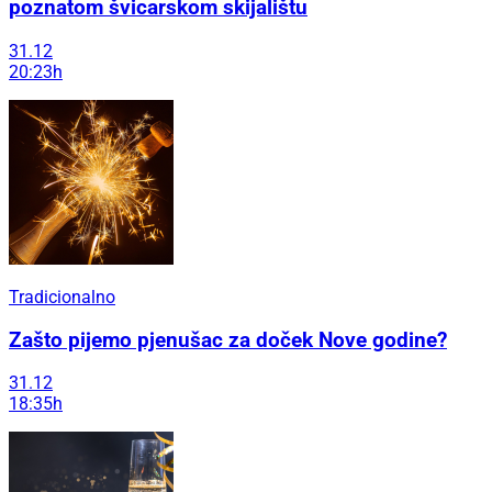
poznatom švicarskom skijalištu
31.12
20:23h
Tradicionalno
Zašto pijemo pjenušac za doček Nove godine?
31.12
18:35h