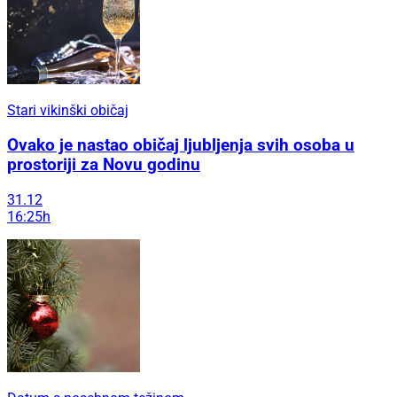
Stari vikinški običaj
Ovako je nastao običaj ljubljenja svih osoba u
prostoriji za Novu godinu
31.12
16:25h