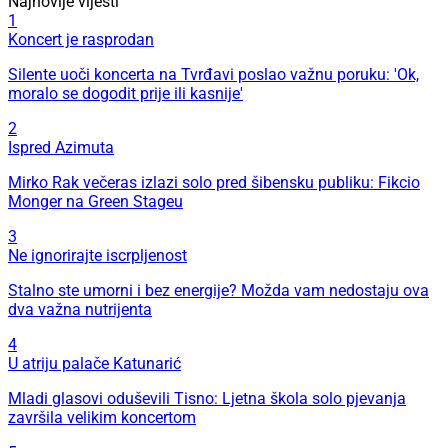
Najnovije vijesti
1
Koncert je rasprodan
Silente uoči koncerta na Tvrđavi poslao važnu poruku: 'Ok,
moralo se dogodit prije ili kasnije'
2
Ispred Azimuta
Mirko Rak večeras izlazi solo pred šibensku publiku: Fikcio
Monger na Green Stageu
3
Ne ignorirajte iscrpljenost
Stalno ste umorni i bez energije? Možda vam nedostaju ova
dva važna nutrijenta
4
U atriju palače Katunarić
Mladi glasovi oduševili Tisno: Ljetna škola solo pjevanja
završila velikim koncertom