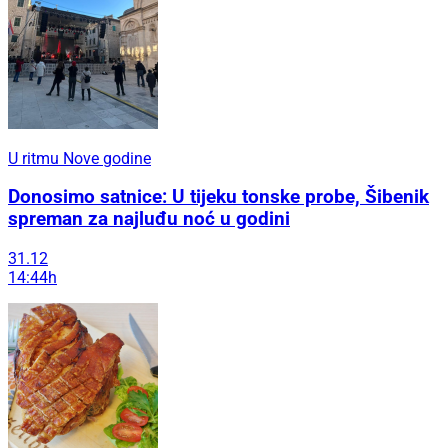
U ritmu Nove godine
Donosimo satnice: U tijeku tonske probe, Šibenik
spreman za najluđu noć u godini
31.12
14:44h