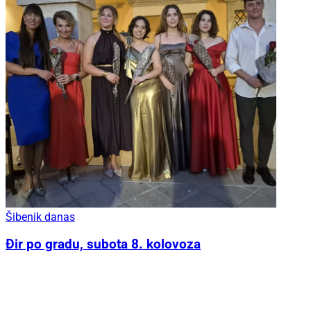
Šibenik danas
Đir po gradu, subota 8. kolovoza