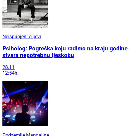
Neispunjeni ciljevi
Psiholog: Pogreška koju radimo na kraju godine
stvara nepotrebnu tjeskobu
28.11
12:54h
Podzemlje Mandaline