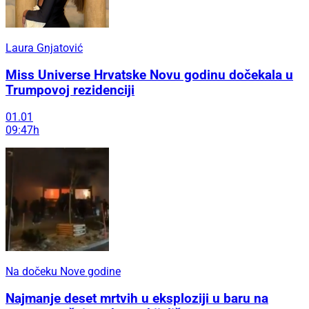
Laura Gnjatović
Miss Universe Hrvatske Novu godinu dočekala u
Trumpovoj rezidenciji
01.01
09:47h
Na dočeku Nove godine
Najmanje deset mrtvih u eksploziji u baru na