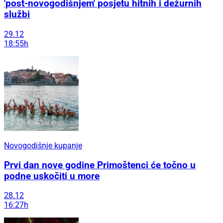
'post-novogodišnjem' posjetu hitnih i dežurnih
službi
29.12
18:55h
Novogodišnje kupanje
Prvi dan nove godine Primoštenci će točno u
podne uskočiti u more
28.12
16:27h