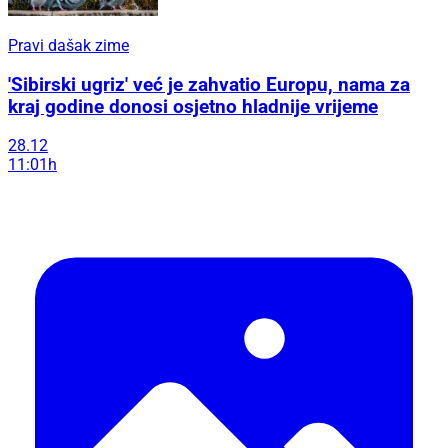
Pravi dašak zime
'Sibirski ugriz' već je zahvatio Europu, nama za
kraj godine donosi osjetno hladnije vrijeme
28.12
11:01h