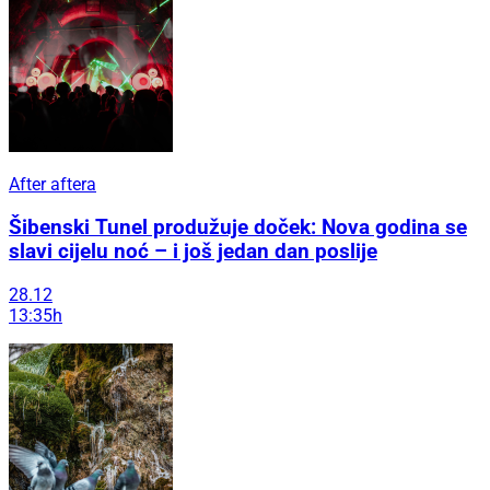
After aftera
Šibenski Tunel produžuje doček: Nova godina se
slavi cijelu noć – i još jedan dan poslije
28.12
13:35h