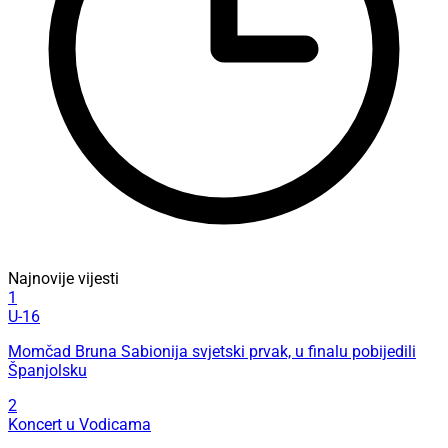
Najnovije vijesti
1
U-16
Momčad Bruna Sabionija svjetski prvak, u finalu pobijedili
Španjolsku
2
Koncert u Vodicama