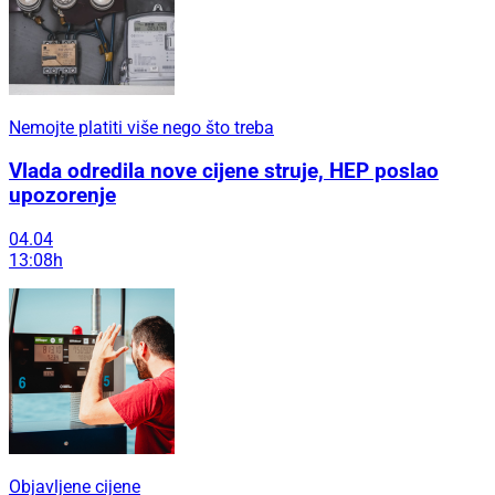
Nemojte platiti više nego što treba
Vlada odredila nove cijene struje, HEP poslao
upozorenje
04.04
13:08h
Objavljene cijene