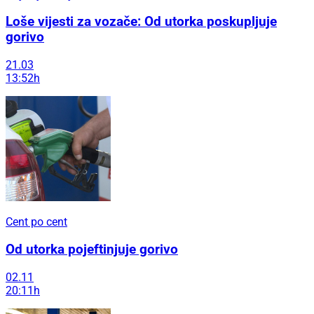
Loše vijesti za vozače: Od utorka poskupljuje
gorivo
21.03
13:52h
Cent po cent
Od utorka pojeftinjuje gorivo
02.11
20:11h