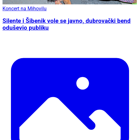
Koncert na Mihovilu
Silente i Šibenik vole se javno, dubrovački bend
oduševio publiku