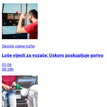
Skočile cijene nafte
Loše vijesti za vozače: Uskoro poskupljuje gorivo
03.06
08:28h