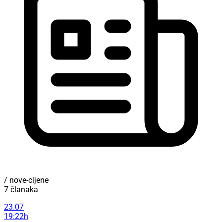
/ nove-cijene
7 članaka
23.07
19:22h