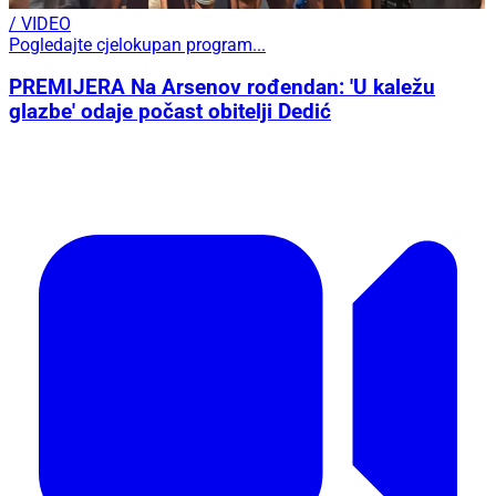
/ VIDEO
Pogledajte cjelokupan program...
PREMIJERA Na Arsenov rođendan: 'U kaležu
glazbe' odaje počast obitelji Dedić