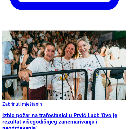
Zabrinuti mještanin
Izbio požar na trafostanici u Prvić Luci: 'Ovo je
rezultat višegodišnjeg zanemarivanja i
neodržavanja'