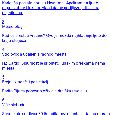
Karleuša poslala poruku Hrvatima: 'Apeliram na ljude,
organizatore i lokalne vlasti da ne podliježu pritiscima
pojedinaca'
3
Meteorolog
Kad će prestati vrućine? Ovo je možda najhladnije ljeto do
kraja stoljeća
4
Strojovođa udaljen s radnog mjesta
HŽ Cargo: Sigurnost je prioritet, ljudskim greškama nema
mjesta
5
Brojni izlagači i posjetitelji
Radio Pijaca ponovno oživjela drnišku tradiciju
6
Više slobode
Stvari koje su djeca 80-ih radila bez pitanja, a danas moraju