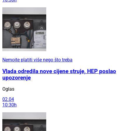
Nemojte platiti više nego što treba
Vlada odredila nove cijene struje, HEP poslao
upozorenje
Oglas
02.04
10:30h