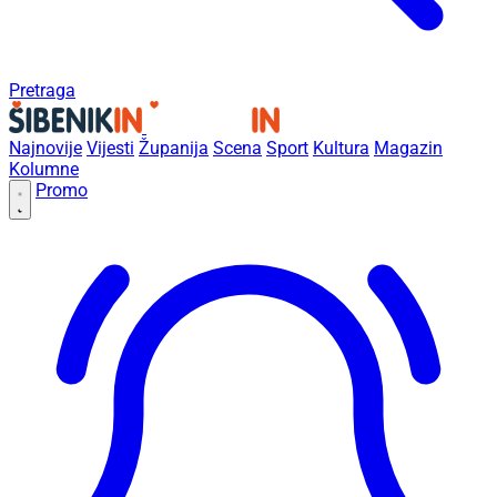
Pretraga
Najnovije
Vijesti
Županija
Scena
Sport
Kultura
Magazin
Kolumne
Promo