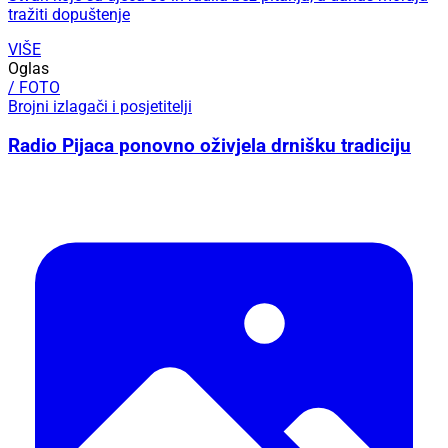
tražiti dopuštenje
VIŠE
Oglas
/ FOTO
Brojni izlagači i posjetitelji
Radio Pijaca ponovno oživjela drnišku tradiciju