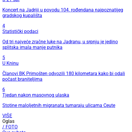
Koncert na Jadriji u povodu 104. rođendana najpoznatijeg
gradskog kupališta
4
Statistički podaci
Od tri najveće zračne luke na Jadranu, u srpnju je jedino
splitska imala manje putnika
5
U Kninu
Članovi BK Primošten odvozili 180 kilometara kako bi odali
počast braniteljima
6
Tjedan nakon masovnog ulaska
Stotine maloljetnih migranata tumaraju ulicama Ceute
VIŠE
Oglas
/ FOTO