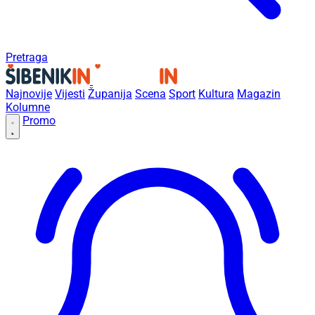
Pretraga
Najnovije
Vijesti
Županija
Scena
Sport
Kultura
Magazin
Kolumne
Promo