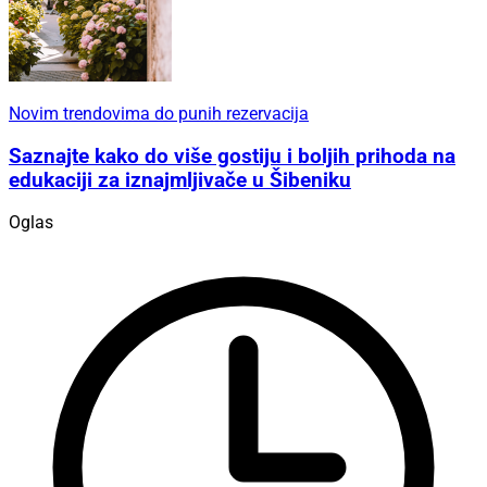
Novim trendovima do punih rezervacija
Saznajte kako do više gostiju i boljih prihoda na
edukaciji za iznajmljivače u Šibeniku
Oglas