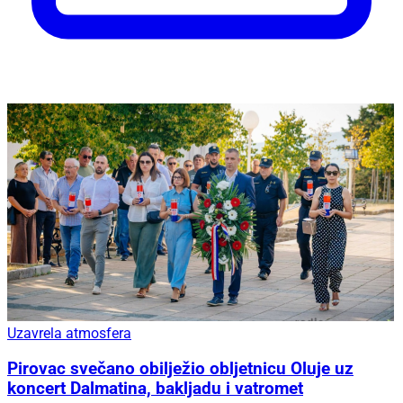
Uzavrela atmosfera
Pirovac svečano obilježio obljetnicu Oluje uz
koncert Dalmatina, bakljadu i vatromet