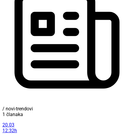
/ novi-trendovi
1 članaka
20.03
12:32h