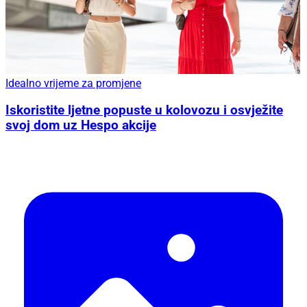
Idealno vrijeme za promjene
Iskoristite ljetne popuste u kolovozu i osvježite
svoj dom uz Hespo akcije