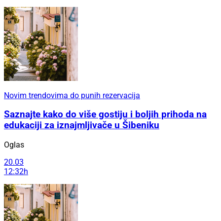
Novim trendovima do punih rezervacija
Saznajte kako do više gostiju i boljih prihoda na
edukaciji za iznajmljivače u Šibeniku
Oglas
20.03
12:32h