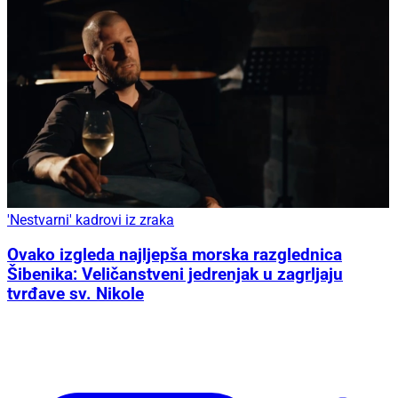
'Nestvarni' kadrovi iz zraka
Ovako izgleda najljepša morska razglednica
Šibenika: Veličanstveni jedrenjak u zagrljaju
tvrđave sv. Nikole