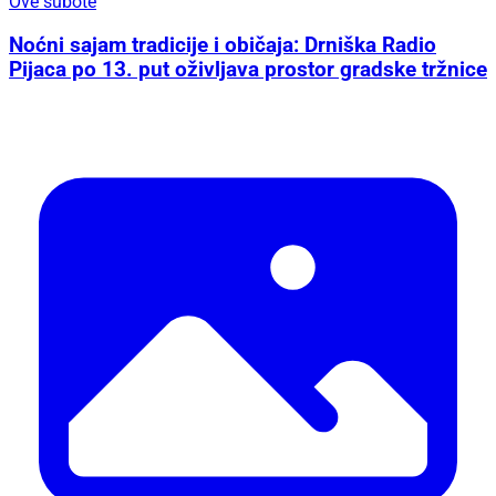
Ove subote
Noćni sajam tradicije i običaja: Drniška Radio
Pijaca po 13. put oživljava prostor gradske tržnice