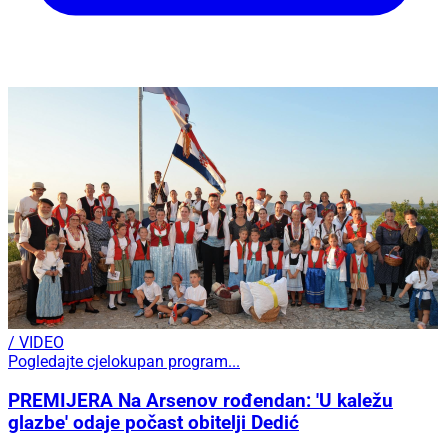
/ VIDEO
Pogledajte cjelokupan program...
PREMIJERA Na Arsenov rođendan: 'U kaležu
glazbe' odaje počast obitelji Dedić