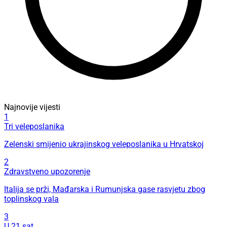
Najnovije vijesti
1
Tri veleposlanika
Zelenski smijenio ukrajinskog veleposlanika u Hrvatskoj
2
Zdravstveno upozorenje
Italija se prži, Mađarska i Rumunjska gase rasvjetu zbog
toplinskog vala
3
U 21 sat