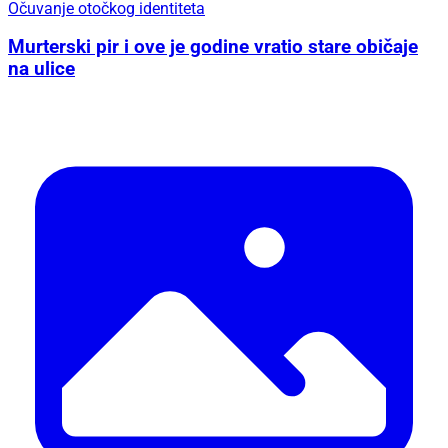
Očuvanje otočkog identiteta
Murterski pir i ove je godine vratio stare običaje
na ulice