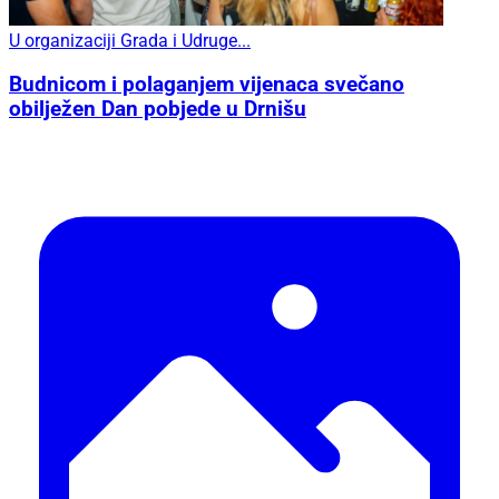
U organizaciji Grada i Udruge...
Budnicom i polaganjem vijenaca svečano
obilježen Dan pobjede u Drnišu