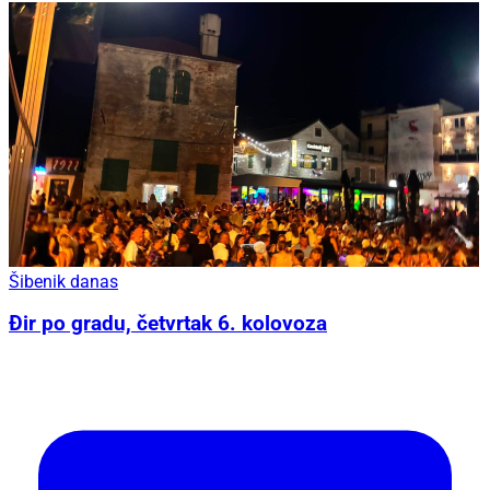
Šibenik danas
Đir po gradu, četvrtak 6. kolovoza