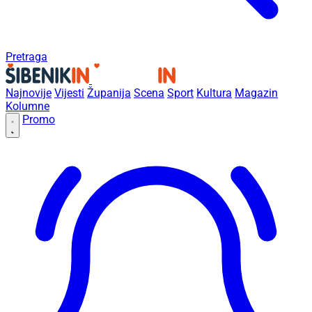
Pretraga
Najnovije
Vijesti
Županija
Scena
Sport
Kultura
Magazin
Kolumne
Promo