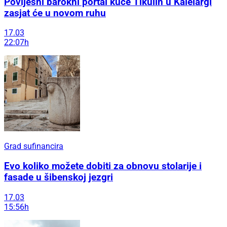
Povijesni barokni portal kuće Tikulin u Kalelargi
zasjat će u novom ruhu
17.03
22:07h
Grad sufinancira
Evo koliko možete dobiti za obnovu stolarije i
fasade u šibenskoj jezgri
17.03
15:56h