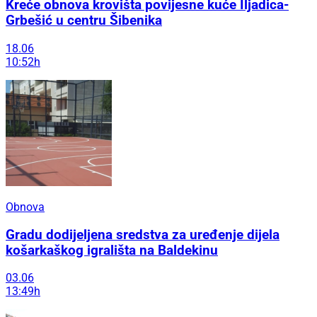
Kreće obnova krovišta povijesne kuće Iljadica-
Grbešić u centru Šibenika
18.06
10:52h
Obnova
Gradu dodijeljena sredstva za uređenje dijela
košarkaškog igrališta na Baldekinu
03.06
13:49h