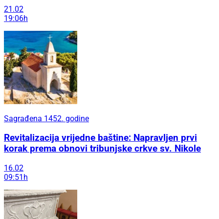
21.02
19:06h
Sagrađena 1452. godine
Revitalizacija vrijedne baštine: Napravljen prvi
korak prema obnovi tribunjske crkve sv. Nikole
16.02
09:51h