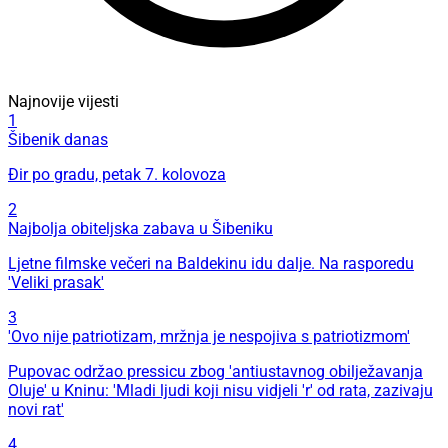
Najnovije vijesti
1
Šibenik danas
Đir po gradu, petak 7. kolovoza
2
Najbolja obiteljska zabava u Šibeniku
Ljetne filmske večeri na Baldekinu idu dalje. Na rasporedu
'Veliki prasak'
3
'Ovo nije patriotizam, mržnja je nespojiva s patriotizmom'
Pupovac održao pressicu zbog 'antiustavnog obilježavanja
Oluje' u Kninu: 'Mladi ljudi koji nisu vidjeli 'r' od rata, zazivaju
novi rat'
4