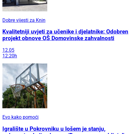
Dobre vijesti za Knin
Kvalitetniji uvjeti za učenike i djelatnike: Odobren
projekt obnove OŠ Domovinske zahvalnosti
12.05
12:20h
Evo kako pomoći
Igralište u Pokrovniku u lošem je stanju,