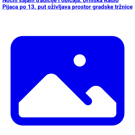
Noćni sajam tradicije i običaja: Drniška Radio
Pijaca po 13. put oživljava prostor gradske tržnice