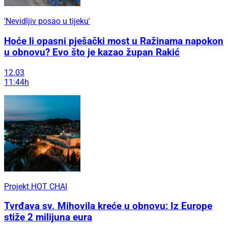
'Nevidljiv posao u tijeku'
Hoće li opasni pješački most u Ražinama napokon
u obnovu? Evo što je kazao župan Rakić
12.03
11:44h
Projekt HOT CHAI
Tvrđava sv. Mihovila kreće u obnovu: Iz Europe
stiže 2 milijuna eura