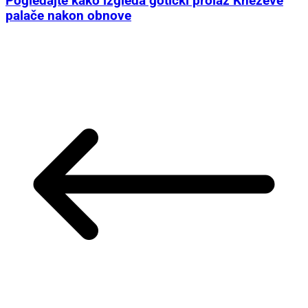
Pogledajte kako izgleda gotički prolaz Kneževe
palače nakon obnove