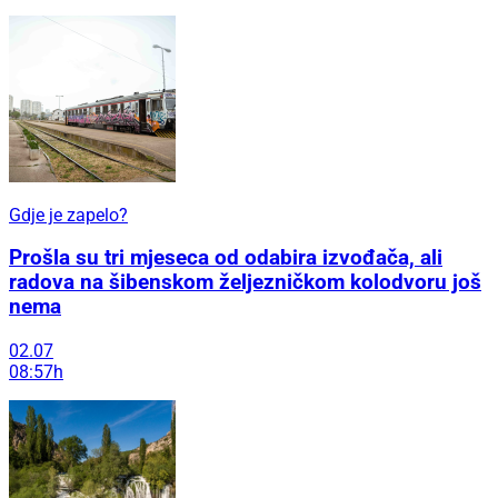
Gdje je zapelo?
Prošla su tri mjeseca od odabira izvođača, ali
radova na šibenskom željezničkom kolodvoru još
nema
02.07
08:57h