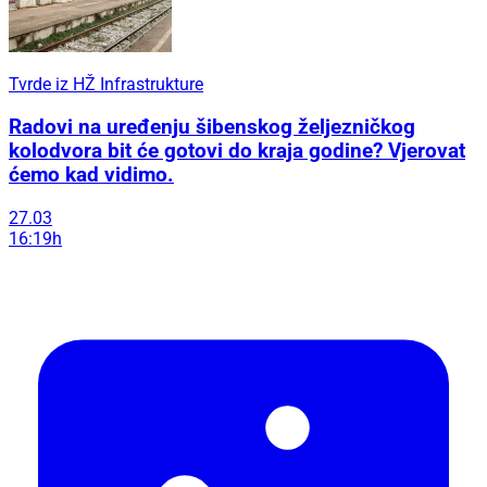
Tvrde iz HŽ Infrastrukture
Radovi na uređenju šibenskog željezničkog
kolodvora bit će gotovi do kraja godine? Vjerovat
ćemo kad vidimo.
27.03
16:19h