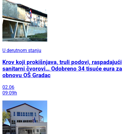
U derutnom stanju
Krov koji prokišnjava, truli podovi, raspadajući
sanitarni čvorovi… Odobreno 34 tisuće eura za
obnovu OŠ Gradac
02.06
09:09h