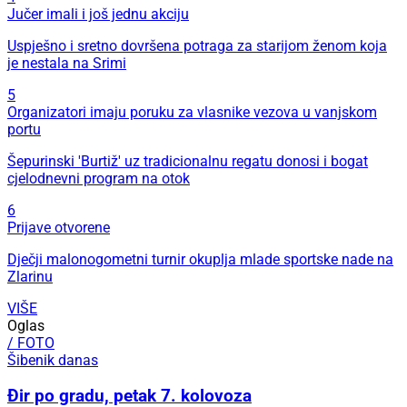
Jučer imali i još jednu akciju
Uspješno i sretno dovršena potraga za starijom ženom koja
je nestala na Srimi
5
Organizatori imaju poruku za vlasnike vezova u vanjskom
portu
Šepurinski 'Burtiž' uz tradicionalnu regatu donosi i bogat
cjelodnevni program na otok
6
Prijave otvorene
Dječji malonogometni turnir okuplja mlade sportske nade na
Zlarinu
VIŠE
Oglas
/ FOTO
Šibenik danas
Đir po gradu, petak 7. kolovoza