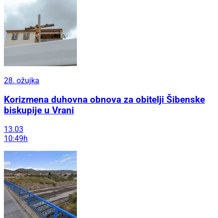
28. ožujka
Korizmena duhovna obnova za obitelji Šibenske
biskupije u Vrani
13.03
10:49h