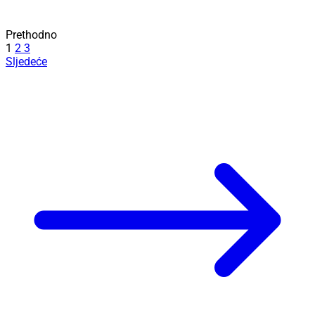
Prethodno
1
2
3
Sljedeće