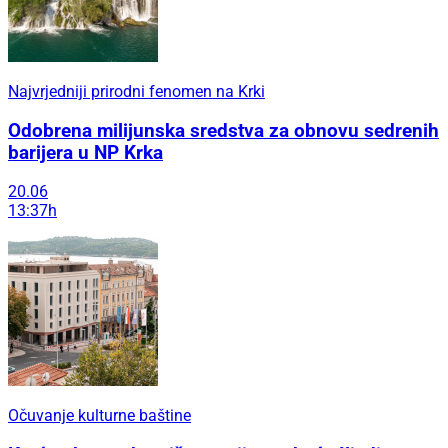
Najvrjedniji prirodni fenomen na Krki
Odobrena milijunska sredstva za obnovu sedrenih
barijera u NP Krka
20.06
13:37h
Očuvanje kulturne baštine