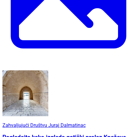
Zahvaljujući Društvu Juraj Dalmatinac