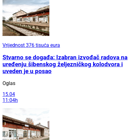
Vrijednost 376 tisuća eura
Stvarno se događa: Izabran izvođač radova na
uređenju šibenskog željezničkog kolodvora i
uveden je u posao
Oglas
15.04
11:04h