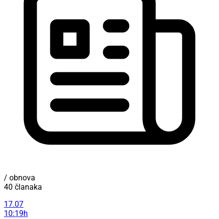
/ obnova
40 članaka
17.07
10:19h