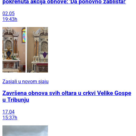
pokrenuta akcija obnove: 'Da ponovno zablista!'
02.05
19:43h
Zasjali u novom sjaju
Završena obnova svih oltara u crkvi Velike Gospe
u Tribunju
17.04
15:37h