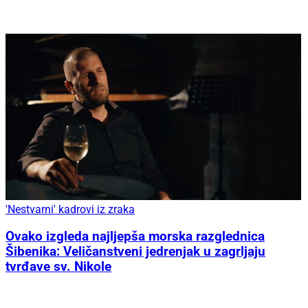
'Nestvarni' kadrovi iz zraka
Ovako izgleda najljepša morska razglednica
Šibenika: Veličanstveni jedrenjak u zagrljaju
tvrđave sv. Nikole