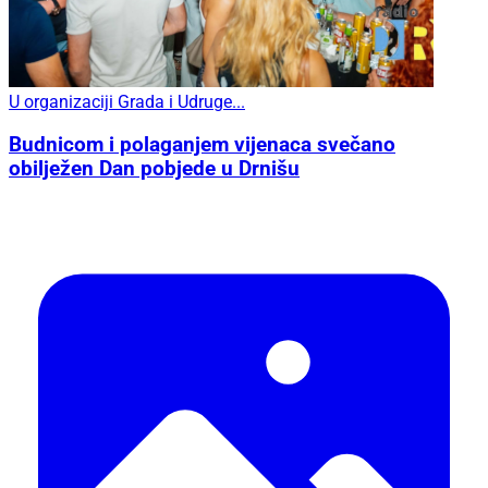
U organizaciji Grada i Udruge...
Budnicom i polaganjem vijenaca svečano
obilježen Dan pobjede u Drnišu