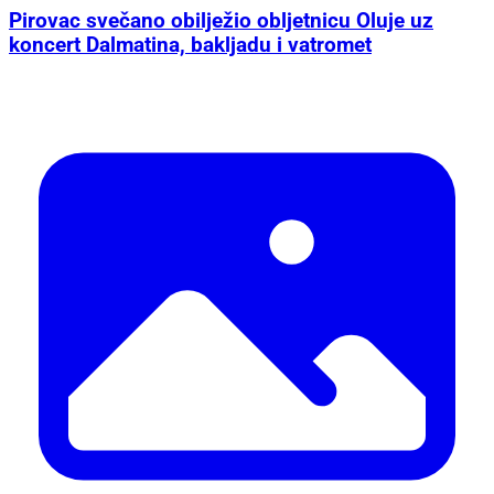
Pirovac svečano obilježio obljetnicu Oluje uz
koncert Dalmatina, bakljadu i vatromet