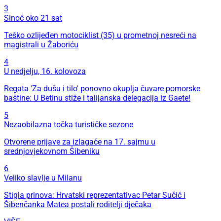
3
Sinoć oko 21 sat
Teško ozlijeđen motociklist (35) u prometnoj nesreći na
magistrali u Žaboriću
4
U nedjelju, 16. kolovoza
Regata 'Za dušu i tilo' ponovno okuplja čuvare pomorske
baštine: U Betinu stiže i talijanska delegacija iz Gaete!
5
Nezaobilazna točka turističke sezone
Otvorene prijave za izlagače na 17. sajmu u
srednjovjekovnom Šibeniku
6
Veliko slavlje u Milanu
Stigla prinova: Hrvatski reprezentativac Petar Sučić i
Šibenčanka Matea postali roditelji dječaka