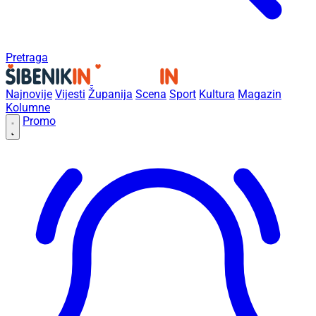
Pretraga
Najnovije
Vijesti
Županija
Scena
Sport
Kultura
Magazin
Kolumne
Promo