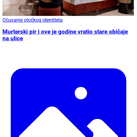
Očuvanje otočkog identiteta
Murterski pir i ove je godine vratio stare običaje
na ulice