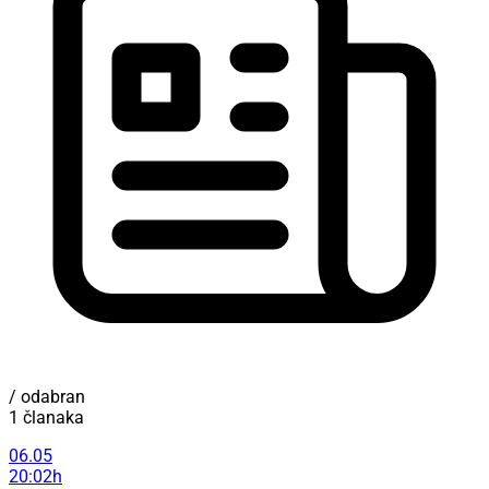
/ odabran
1 članaka
06.05
20:02h