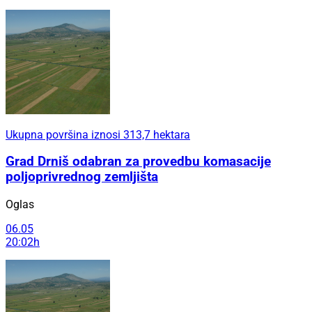
Ukupna površina iznosi 313,7 hektara
Grad Drniš odabran za provedbu komasacije
poljoprivrednog zemljišta
Oglas
06.05
20:02h