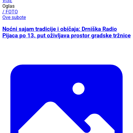
VIŠE
Oglas
/ FOTO
Ove subote
Noćni sajam tradicije i običaja: Drniška Radio
Pijaca po 13. put oživljava prostor gradske tržnice