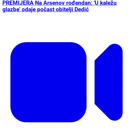
PREMIJERA Na Arsenov rođendan: 'U kaležu
glazbe' odaje počast obitelji Dedić