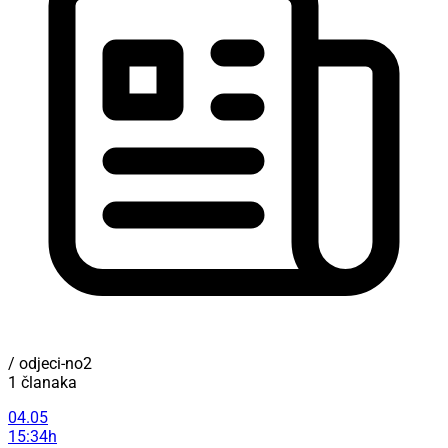
/ odjeci-no2
1 članaka
04.05
15:34h