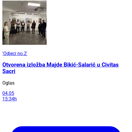
'Odjeci no.2'
Otvorena izložba Majde Bikić-Salarić u Civitas
Sacri
Oglas
04.05
15:34h