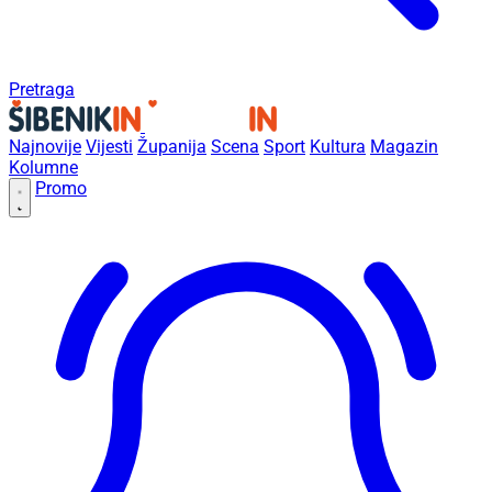
Pretraga
Najnovije
Vijesti
Županija
Scena
Sport
Kultura
Magazin
Kolumne
Promo