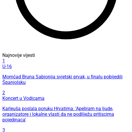
Najnovije vijesti
1
U-16
Momčad Bruna Sabionija svjetski prvak, u finalu pobijedili
Španjolsku
2
Koncert u Vodicama
Karleuša poslala poruku Hrvatima: 'Apeliram na ljude,
organizatore i lokalne vlasti da ne podliježu pritiscima
pojedinaca'
3