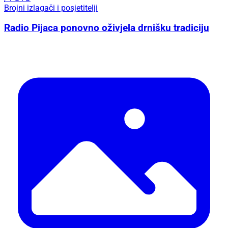
Brojni izlagači i posjetitelji
Radio Pijaca ponovno oživjela drnišku tradiciju