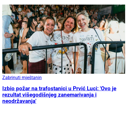
Zabrinuti mještanin
Izbio požar na trafostanici u Prvić Luci: 'Ovo je
rezultat višegodišnjeg zanemarivanja i
neodržavanja'