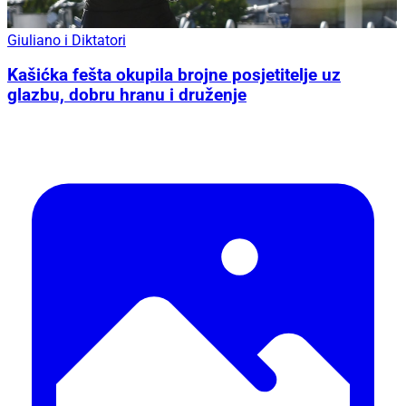
Giuliano i Diktatori
Kašićka fešta okupila brojne posjetitelje uz
glazbu, dobru hranu i druženje