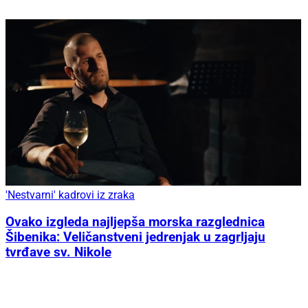
'Nestvarni' kadrovi iz zraka
Ovako izgleda najljepša morska razglednica
Šibenika: Veličanstveni jedrenjak u zagrljaju
tvrđave sv. Nikole