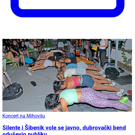
Koncert na Mihovilu
Silente i Šibenik vole se javno, dubrovački bend
oduševio publiku