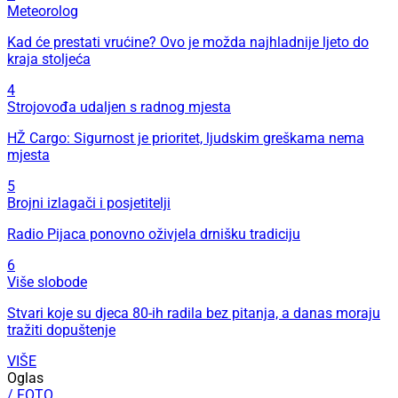
Meteorolog
Kad će prestati vrućine? Ovo je možda najhladnije ljeto do
kraja stoljeća
4
Strojovođa udaljen s radnog mjesta
HŽ Cargo: Sigurnost je prioritet, ljudskim greškama nema
mjesta
5
Brojni izlagači i posjetitelji
Radio Pijaca ponovno oživjela drnišku tradiciju
6
Više slobode
Stvari koje su djeca 80-ih radila bez pitanja, a danas moraju
tražiti dopuštenje
VIŠE
Oglas
/ FOTO