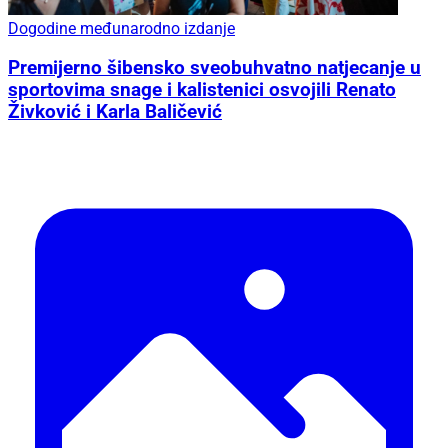
Dogodine međunarodno izdanje
Premijerno šibensko sveobuhvatno natjecanje u
sportovima snage i kalistenici osvojili Renato
Živković i Karla Baličević