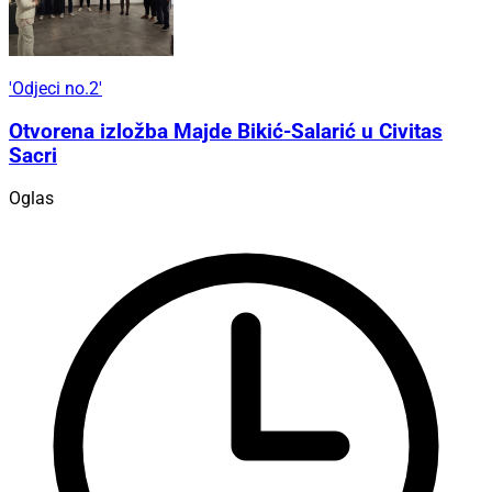
'Odjeci no.2'
Otvorena izložba Majde Bikić-Salarić u Civitas
Sacri
Oglas