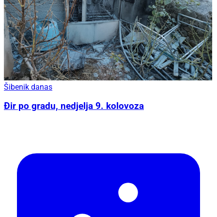
Šibenik danas
Đir po gradu, nedjelja 9. kolovoza