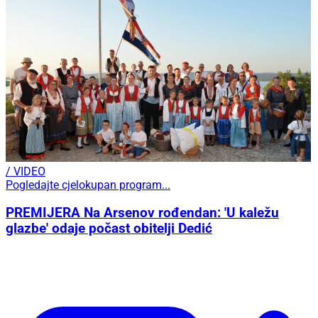
/ VIDEO
Pogledajte cjelokupan program...
PREMIJERA Na Arsenov rođendan: 'U kaležu
glazbe' odaje počast obitelji Dedić