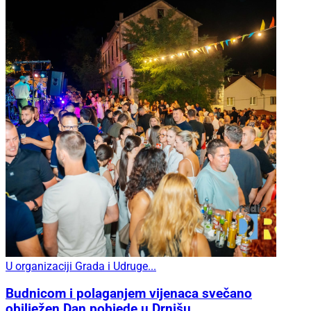
U organizaciji Grada i Udruge...
Budnicom i polaganjem vijenaca svečano
obilježen Dan pobjede u Drnišu