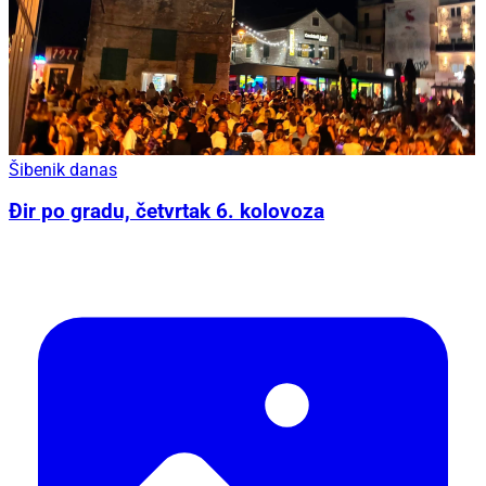
Šibenik danas
Đir po gradu, četvrtak 6. kolovoza