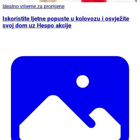
Idealno vrijeme za promjene
Iskoristite ljetne popuste u kolovozu i osvježite
svoj dom uz Hespo akcije