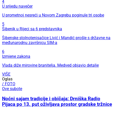
4
U srijedu navečer
U prometnoj nesreći u Novom Zagrebu poginule tri osobe
5
Šibenik u Rijeci sa 6 predstavnika
Šibenske stolnotenisačice Livić i Mandić prošle s državne na
međunarodnu završnicu SIM-a
6
Izmjene zakona
Vlada diže mirovine branitelja. Medved objavio detalje
VIŠE
Oglas
/ FOTO
Ove subote
Noćni sajam tradicije i običaja: Drniška Radio
Pijaca po 13. put oživljava prostor gradske tržnice