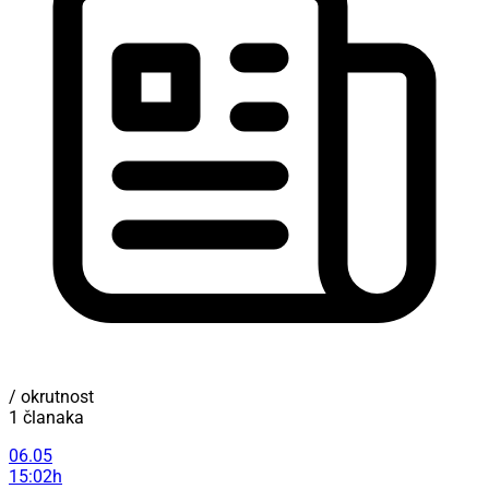
/ okrutnost
1 članaka
06.05
15:02h