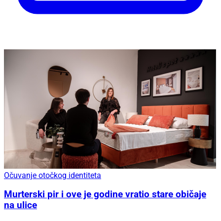
Očuvanje otočkog identiteta
Murterski pir i ove je godine vratio stare običaje
na ulice