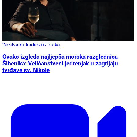
'Nestvarni' kadrovi iz zraka
Ovako izgleda najljepša morska razglednica
Šibenika: Veličanstveni jedrenjak u zagrljaju
tvrđave sv. Nikole