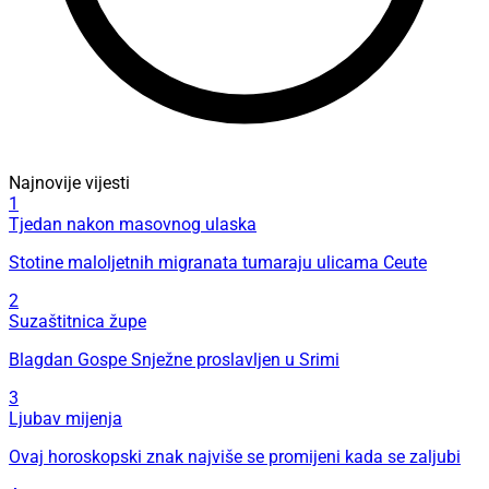
Najnovije vijesti
1
Tjedan nakon masovnog ulaska
Stotine maloljetnih migranata tumaraju ulicama Ceute
2
Suzaštitnica župe
Blagdan Gospe Snježne proslavljen u Srimi
3
Ljubav mijenja
Ovaj horoskopski znak najviše se promijeni kada se zaljubi