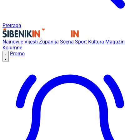
Pretraga
Najnovije
Vijesti
Županija
Scena
Sport
Kultura
Magazin
Kolumne
Promo