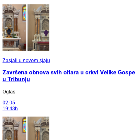
Zasjali u novom sjaju
Završena obnova svih oltara u crkvi Velike Gospe
u Tribunju
Oglas
02.05
19:43h