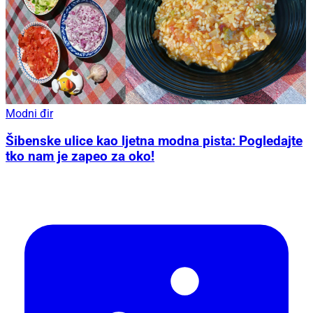
Modni đir
Šibenske ulice kao ljetna modna pista: Pogledajte
tko nam je zapeo za oko!