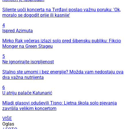
Silente uoči koncerta na Tvrđavi poslao važnu poruku: 'Ok,
moralo se dogodit prije ili kasnije'
4
Ispred Azimuta
Mirko Rak večeras izlazi solo pred šibensku publiku: Fikcio
Monger na Green Stageu
5
Ne ignorirajte iscrpljenost
Stalno ste umorni i bez energije? Možda vam nedostaju ova
dva važna nutrijenta
6
U atriju palače Katunarić
Mladi glasovi oduševili Tisno: Ljetna škola solo pjevanja
završila velikim koncertom
VIŠE
Oglas