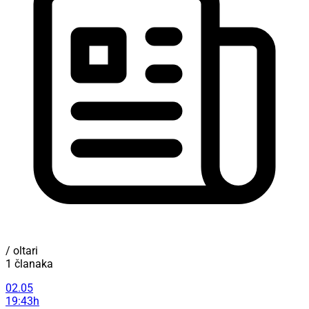
/ oltari
1 članaka
02.05
19:43h