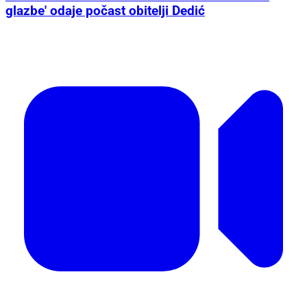
glazbe' odaje počast obitelji Dedić