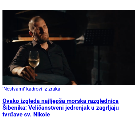
'Nestvarni' kadrovi iz zraka
Ovako izgleda najljepša morska razglednica
Šibenika: Veličanstveni jedrenjak u zagrljaju
tvrđave sv. Nikole