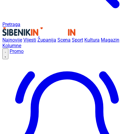
Pretraga
Najnovije
Vijesti
Županija
Scena
Sport
Kultura
Magazin
Kolumne
Promo