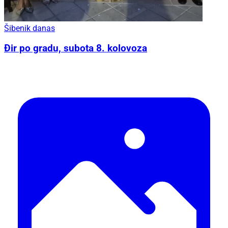
Šibenik danas
Đir po gradu, subota 8. kolovoza