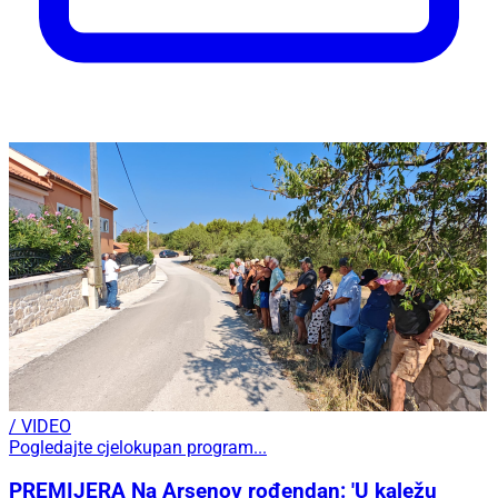
/ VIDEO
Pogledajte cjelokupan program...
PREMIJERA Na Arsenov rođendan: 'U kaležu