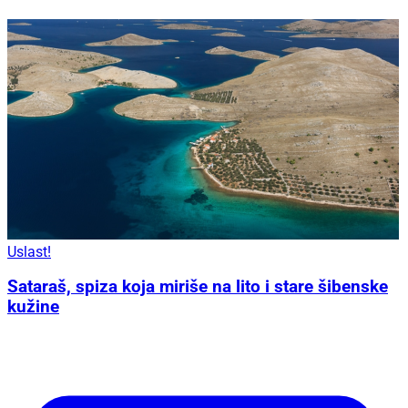
Uslast!
Sataraš, spiza koja miriše na lito i stare šibenske
kužine