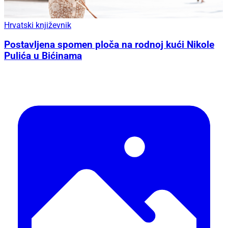
Hrvatski književnik
Postavljena spomen ploča na rodnoj kući Nikole
Pulića u Bićinama