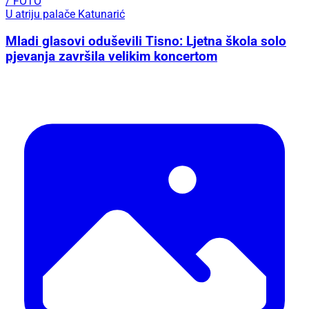
/ FOTO
U atriju palače Katunarić
Mladi glasovi oduševili Tisno: Ljetna škola solo
pjevanja završila velikim koncertom