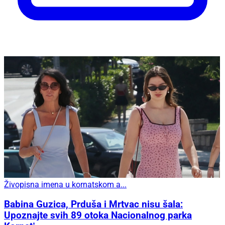
Živopisna imena u kornatskom a...
Babina Guzica, Prduša i Mrtvac nisu šala:
Upoznajte svih 89 otoka Nacionalnog parka