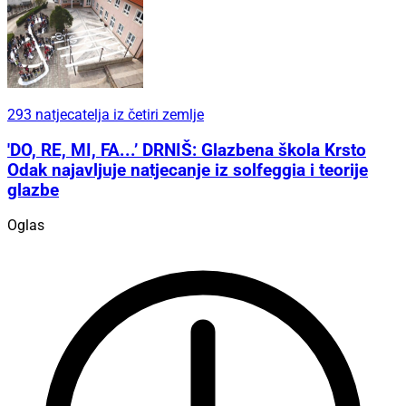
293 natjecatelja iz četiri zemlje
'DO, RE, MI, FA...’ DRNIŠ: Glazbena škola Krsto
Odak najavljuje natjecanje iz solfeggia i teorije
glazbe
Oglas