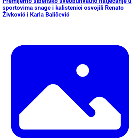
Premijerno šibensko sveobuhvatno natjecanje u
sportovima snage i kalistenici osvojili Renato
Živković i Karla Baličević