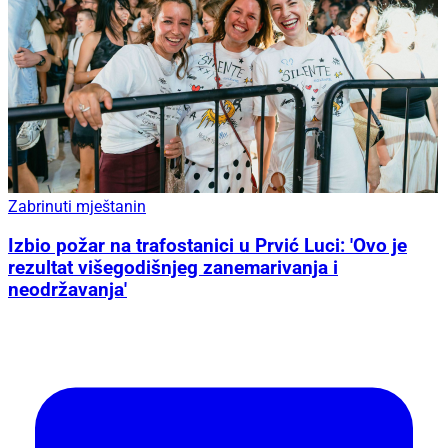
Zabrinuti mještanin
Izbio požar na trafostanici u Prvić Luci: 'Ovo je
rezultat višegodišnjeg zanemarivanja i
neodržavanja'