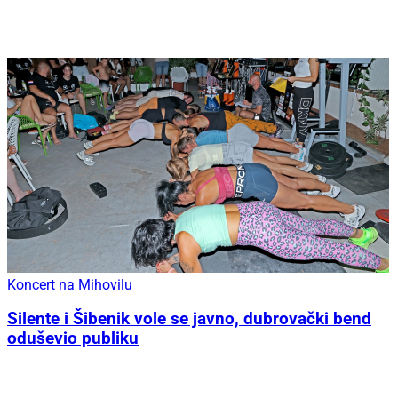
Koncert na Mihovilu
Silente i Šibenik vole se javno, dubrovački bend
oduševio publiku