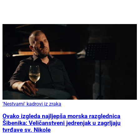
'Nestvarni' kadrovi iz zraka
Ovako izgleda najljepša morska razglednica
Šibenika: Veličanstveni jedrenjak u zagrljaju
tvrđave sv. Nikole