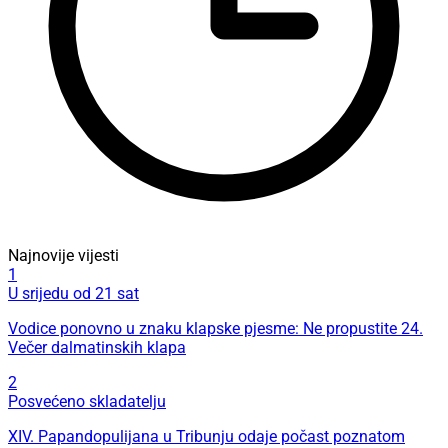
Najnovije vijesti
1
U srijedu od 21 sat
Vodice ponovno u znaku klapske pjesme: Ne propustite 24.
Večer dalmatinskih klapa
2
Posvećeno skladatelju
XIV. Papandopulijana u Tribunju odaje počast poznatom