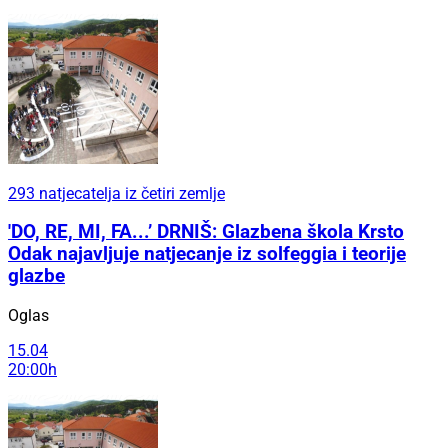
293 natjecatelja iz četiri zemlje
'DO, RE, MI, FA...’ DRNIŠ: Glazbena škola Krsto
Odak najavljuje natjecanje iz solfeggia i teorije
glazbe
Oglas
15.04
20:00h