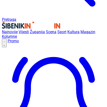
Pretraga
Najnovije
Vijesti
Županija
Scena
Sport
Kultura
Magazin
Kolumne
Promo