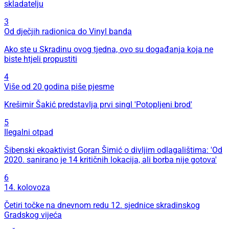
skladatelju
3
Od dječjih radionica do Vinyl banda
Ako ste u Skradinu ovog tjedna, ovo su događanja koja ne
biste htjeli propustiti
4
Više od 20 godina piše pjesme
Krešimir Šakić predstavlja prvi singl 'Potopljeni brod'
5
Ilegalni otpad
Šibenski ekoaktivist Goran Šimić o divljim odlagalištima: 'Od
2020. sanirano je 14 kritičnih lokacija, ali borba nije gotova'
6
14. kolovoza
Četiri točke na dnevnom redu 12. sjednice skradinskog
Gradskog vijeća