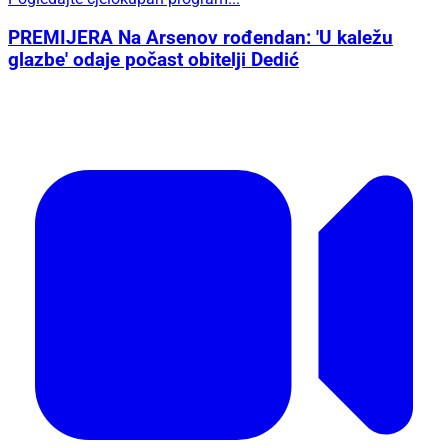
PREMIJERA Na Arsenov rođendan: 'U kaležu
glazbe' odaje počast obitelji Dedić