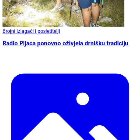
Brojni izlagači i posjetitelji
Radio Pijaca ponovno oživjela drnišku tradiciju