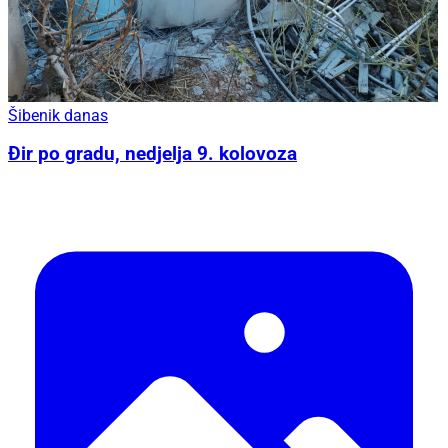
Šibenik danas
Đir po gradu, nedjelja 9. kolovoza