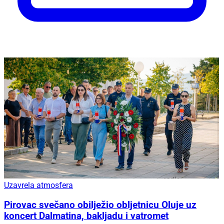
Uzavrela atmosfera
Pirovac svečano obilježio obljetnicu Oluje uz
koncert Dalmatina, bakljadu i vatromet