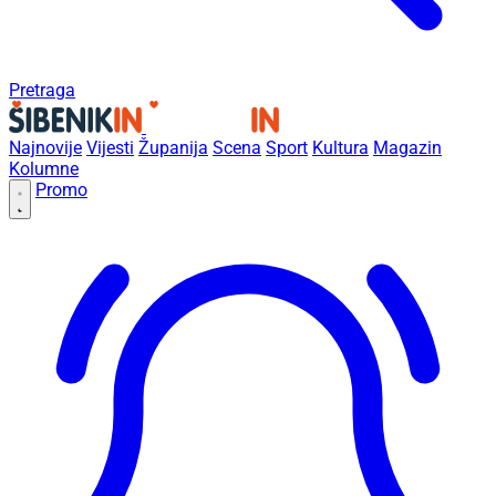
Pretraga
Najnovije
Vijesti
Županija
Scena
Sport
Kultura
Magazin
Kolumne
Promo