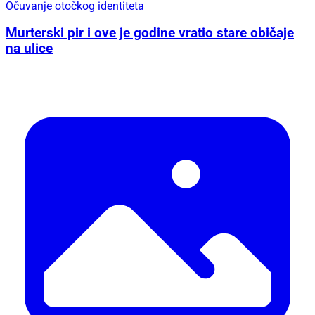
Očuvanje otočkog identiteta
Murterski pir i ove je godine vratio stare običaje
na ulice