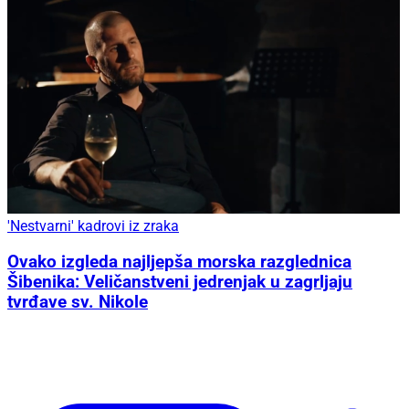
'Nestvarni' kadrovi iz zraka
Ovako izgleda najljepša morska razglednica
Šibenika: Veličanstveni jedrenjak u zagrljaju
tvrđave sv. Nikole