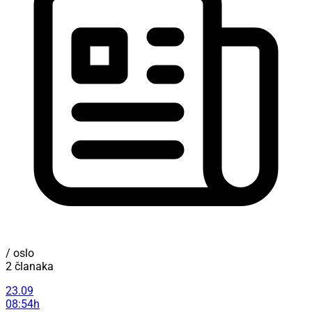
/ oslo
2 članaka
23.09
08:54h