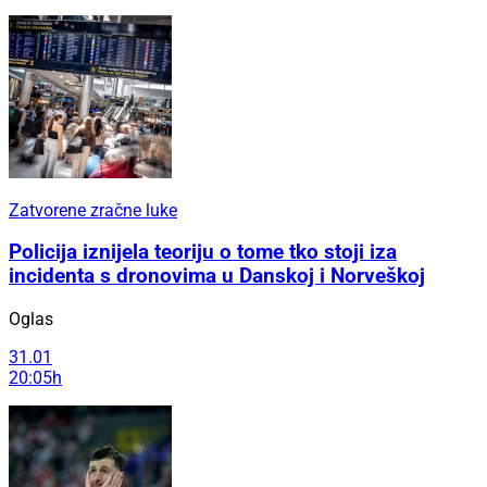
Zatvorene zračne luke
Policija iznijela teoriju o tome tko stoji iza
incidenta s dronovima u Danskoj i Norveškoj
Oglas
31.01
20:05h