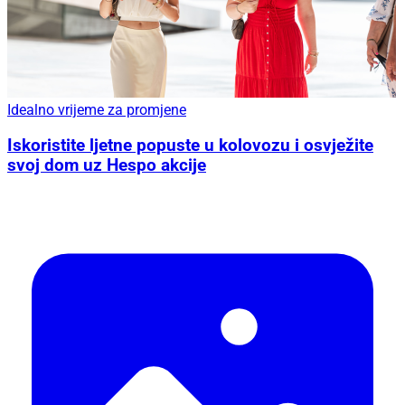
Idealno vrijeme za promjene
Iskoristite ljetne popuste u kolovozu i osvježite
svoj dom uz Hespo akcije