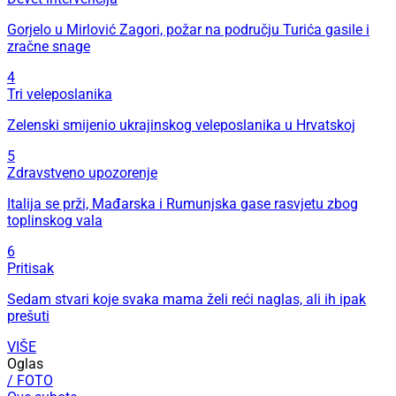
Gorjelo u Mirlović Zagori, požar na području Turića gasile i
zračne snage
4
Tri veleposlanika
Zelenski smijenio ukrajinskog veleposlanika u Hrvatskoj
5
Zdravstveno upozorenje
Italija se prži, Mađarska i Rumunjska gase rasvjetu zbog
toplinskog vala
6
Pritisak
Sedam stvari koje svaka mama želi reći naglas, ali ih ipak
prešuti
VIŠE
Oglas
/ FOTO