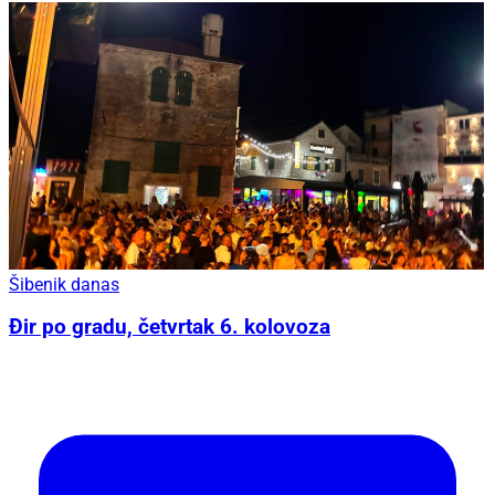
Šibenik danas
Đir po gradu, četvrtak 6. kolovoza