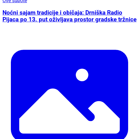
Ove subote
Noćni sajam tradicije i običaja: Drniška Radio
Pijaca po 13. put oživljava prostor gradske tržnice