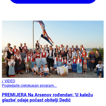
/ VIDEO
Pogledajte cjelokupan program...
PREMIJERA Na Arsenov rođendan: 'U kaležu
glazbe' odaje počast obitelji Dedić