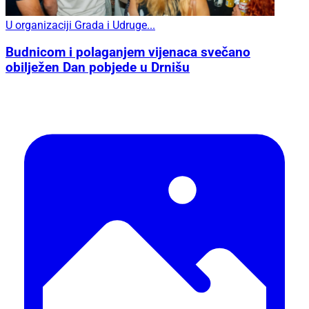
U organizaciji Grada i Udruge...
Budnicom i polaganjem vijenaca svečano
obilježen Dan pobjede u Drnišu