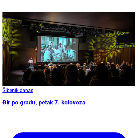
Šibenik danas
Đir po gradu, petak 7. kolovoza