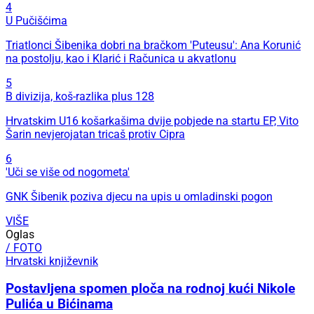
4
U Pučišćima
Triatlonci Šibenika dobri na bračkom 'Puteusu': Ana Korunić
na postolju, kao i Klarić i Računica u akvatlonu
5
B divizija, koš-razlika plus 128
Hrvatskim U16 košarkašima dvije pobjede na startu EP, Vito
Šarin nevjerojatan tricaš protiv Cipra
6
'Uči se više od nogometa'
GNK Šibenik poziva djecu na upis u omladinski pogon
VIŠE
Oglas
/ FOTO
Hrvatski književnik
Postavljena spomen ploča na rodnoj kući Nikole
Pulića u Bićinama