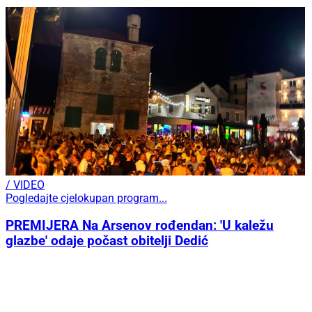
/ VIDEO
Pogledajte cjelokupan program...
PREMIJERA Na Arsenov rođendan: 'U kaležu
glazbe' odaje počast obitelji Dedić