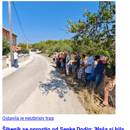
Ostavila je neizbrisiv trag
Šibenik se oprostio od Senke Dodig: ‘Naša si bila