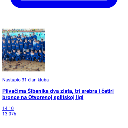
Nastupio 31 član kluba
Plivačima Šibenika dva zlata, tri srebra i četiri
bronce na Otvorenoj splitskoj ligi
14.10
13:07h