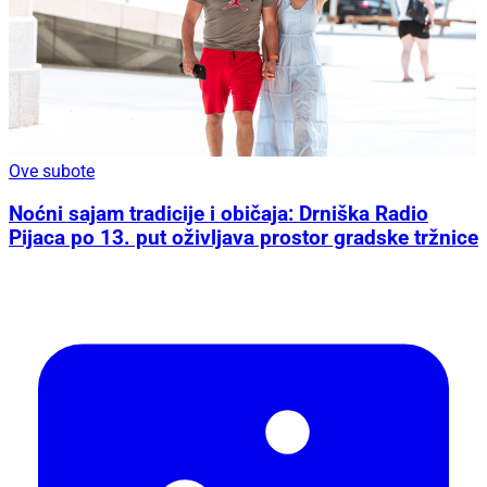
Ove subote
Noćni sajam tradicije i običaja: Drniška Radio
Pijaca po 13. put oživljava prostor gradske tržnice