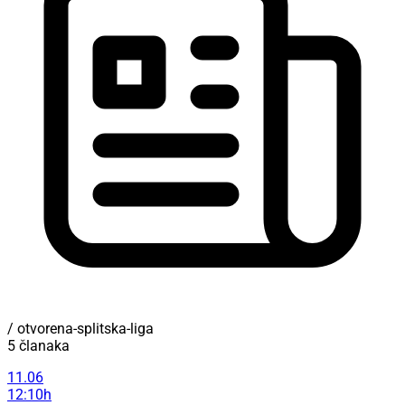
/ otvorena-splitska-liga
5 članaka
11.06
12:10h