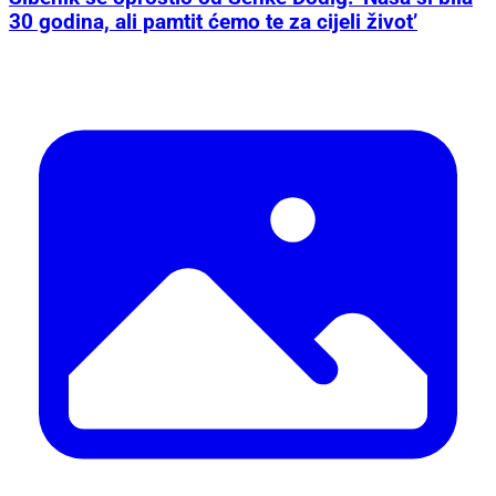
30 godina, ali pamtit ćemo te za cijeli život’