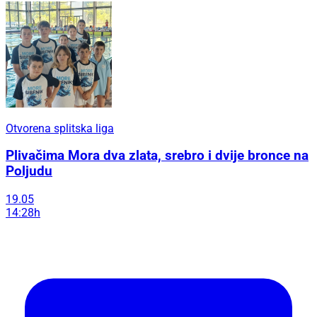
Otvorena splitska liga
Plivačima Mora dva zlata, srebro i dvije bronce na
Poljudu
19.05
14:28h