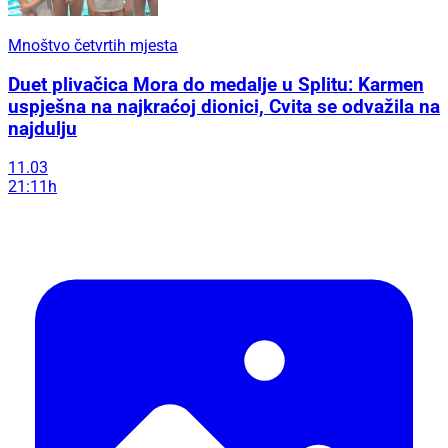
Mnoštvo četvrtih mjesta
Duet plivačica Mora do medalje u Splitu: Karmen
uspješna na najkraćoj dionici, Cvita se odvažila na
najdulju
11.03
21:11h