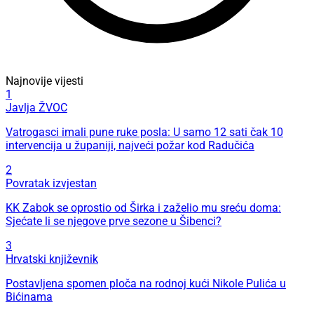
Najnovije vijesti
1
Javlja ŽVOC
Vatrogasci imali pune ruke posla: U samo 12 sati čak 10
intervencija u županiji, najveći požar kod Radučića
2
Povratak izvjestan
KK Zabok se oprostio od Širka i zaželio mu sreću doma:
Sjećate li se njegove prve sezone u Šibenci?
3
Hrvatski književnik
Postavljena spomen ploča na rodnoj kući Nikole Pulića u
Bićinama