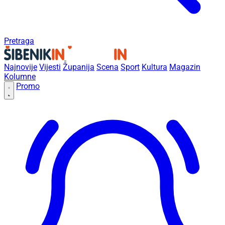
Pretraga
Najnovije
Vijesti
Županija
Scena
Sport
Kultura
Magazin
Kolumne
Promo