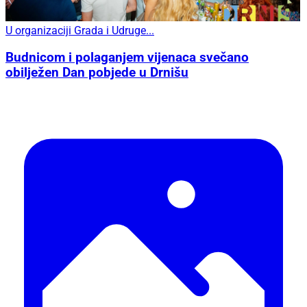
U organizaciji Grada i Udruge...
Budnicom i polaganjem vijenaca svečano
obilježen Dan pobjede u Drnišu