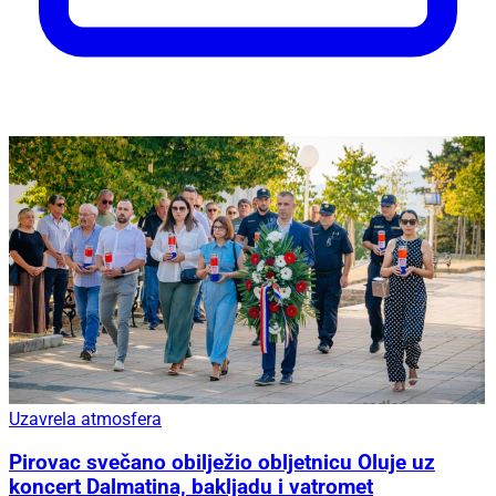
Uzavrela atmosfera
Pirovac svečano obilježio obljetnicu Oluje uz
koncert Dalmatina, bakljadu i vatromet