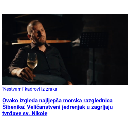
'Nestvarni' kadrovi iz zraka
Ovako izgleda najljepša morska razglednica
Šibenika: Veličanstveni jedrenjak u zagrljaju
tvrđave sv. Nikole