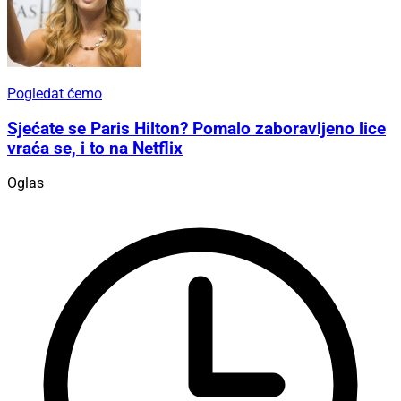
Pogledat ćemo
Sjećate se Paris Hilton? Pomalo zaboravljeno lice
vraća se, i to na Netflix
Oglas