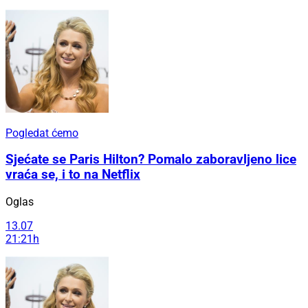
Pogledat ćemo
Sjećate se Paris Hilton? Pomalo zaboravljeno lice
vraća se, i to na Netflix
Oglas
13.07
21:21h