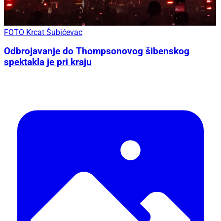
FOTO Krcat Šubićevac
Odbrojavanje do Thompsonovog šibenskog
spektakla je pri kraju