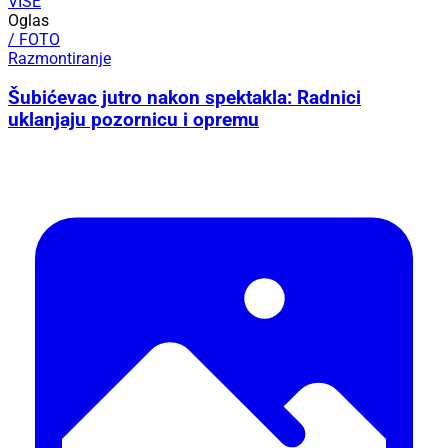
VIŠE
Oglas
/ FOTO
Razmontiranje
Šubićevac jutro nakon spektakla: Radnici
uklanjaju pozornicu i opremu