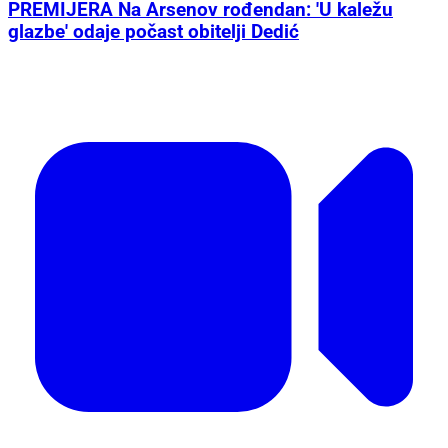
PREMIJERA Na Arsenov rođendan: 'U kaležu
glazbe' odaje počast obitelji Dedić