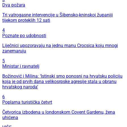
Dva požara
Tri vatrogasne intervencije u Šibensko-kninskoj županiji
tijekom proteklih 12 sati
4
Poznate po udobnosti
Liječnici upozoravaju na jednu manu Crocsica koju mnogi
zanemaruju
5
Ministar i ravnatelj
Božinović i Milina: ‘Istinski smo ponosni na hrvatsku policiju
koja je od prvih dana velikosrpske agresije stala u obranu
hrvatskog naroda’
6
Poplarna turistička četvrt
Četvorica izbodena u londonskom Covent Gardenu, žena
uhićena