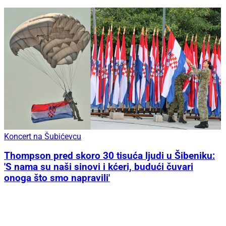
Koncert na Šubićevcu
Thompson pred skoro 30 tisuća ljudi u Šibeniku:
'S nama su naši sinovi i kćeri, budući čuvari
onoga što smo napravili'