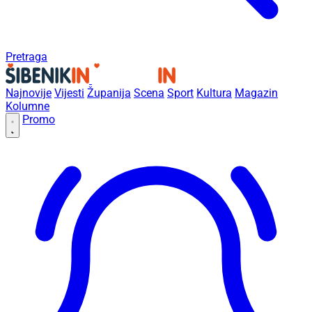
Pretraga
Najnovije
Vijesti
Županija
Scena
Sport
Kultura
Magazin
Kolumne
Promo