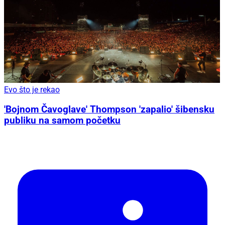
Evo što je rekao
'Bojnom Čavoglave' Thompson 'zapalio' šibensku
publiku na samom početku