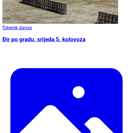
Šibenik danas
Đir po gradu, srijeda 5. kolovoza