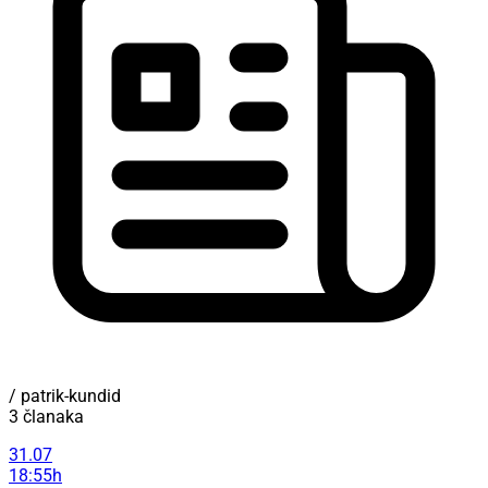
/ patrik-kundid
3 članaka
31.07
18:55h