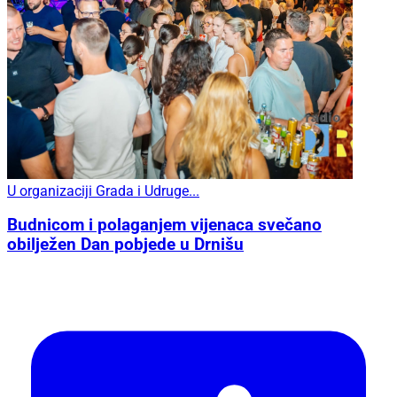
U organizaciji Grada i Udruge...
Budnicom i polaganjem vijenaca svečano
obilježen Dan pobjede u Drnišu