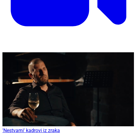
'Nestvarni' kadrovi iz zraka