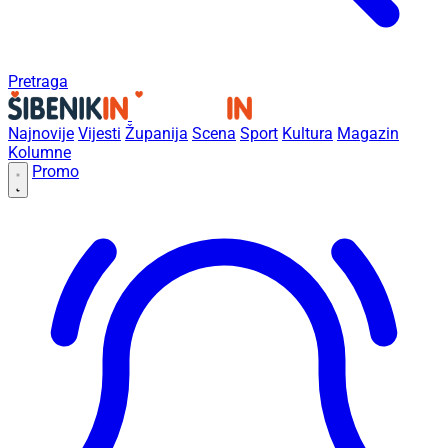
Pretraga
Najnovije
Vijesti
Županija
Scena
Sport
Kultura
Magazin
Kolumne
Promo