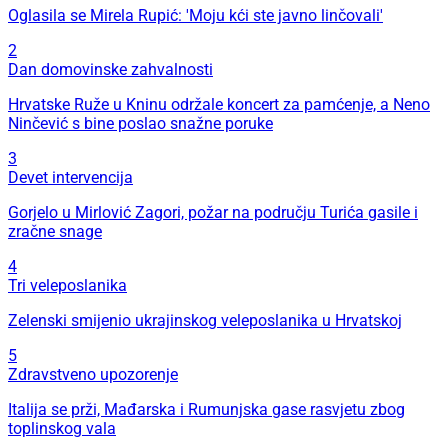
Oglasila se Mirela Rupić: 'Moju kći ste javno linčovali'
2
Dan domovinske zahvalnosti
Hrvatske Ruže u Kninu održale koncert za pamćenje, a Neno
Ninčević s bine poslao snažne poruke
3
Devet intervencija
Gorjelo u Mirlović Zagori, požar na području Turića gasile i
zračne snage
4
Tri veleposlanika
Zelenski smijenio ukrajinskog veleposlanika u Hrvatskoj
5
Zdravstveno upozorenje
Italija se prži, Mađarska i Rumunjska gase rasvjetu zbog
toplinskog vala