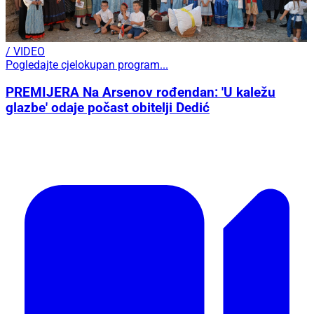
/ VIDEO
Pogledajte cjelokupan program...
PREMIJERA Na Arsenov rođendan: 'U kaležu
glazbe' odaje počast obitelji Dedić