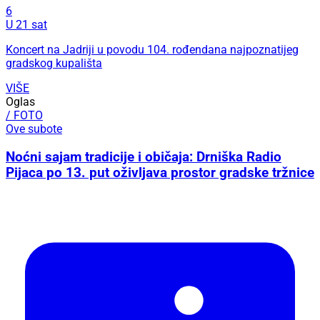
6
U 21 sat
Koncert na Jadriji u povodu 104. rođendana najpoznatijeg
gradskog kupališta
VIŠE
Oglas
/ FOTO
Ove subote
Noćni sajam tradicije i običaja: Drniška Radio
Pijaca po 13. put oživljava prostor gradske tržnice