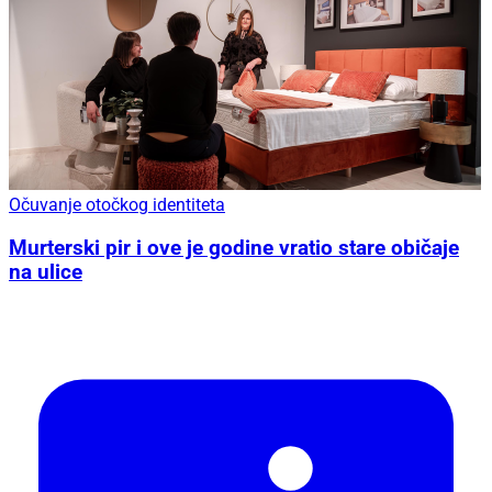
Očuvanje otočkog identiteta
Murterski pir i ove je godine vratio stare običaje
na ulice