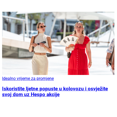
Idealno vrijeme za promjene
Iskoristite ljetne popuste u kolovozu i osvježite
svoj dom uz Hespo akcije