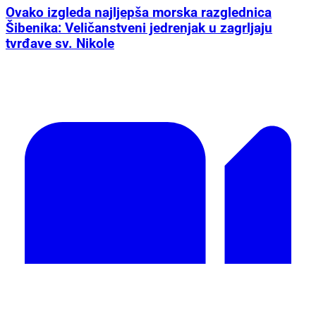
Ovako izgleda najljepša morska razglednica
Šibenika: Veličanstveni jedrenjak u zagrljaju
tvrđave sv. Nikole