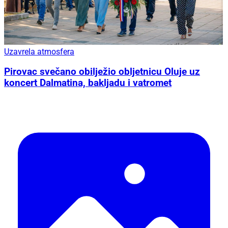
Uzavrela atmosfera
Pirovac svečano obilježio obljetnicu Oluje uz
koncert Dalmatina, bakljadu i vatromet