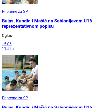
Pripreme za SP
Bujas, Kundid i Mašić na Sabionijevom U16
reprezentativnom popisu
Oglas
15.06
11:52h
Pripreme za SP
Bujas, Kundid i Mašić na Sabionijevom U16