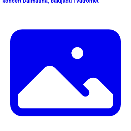
koncert Dalmatina, bakljadu i vatromet