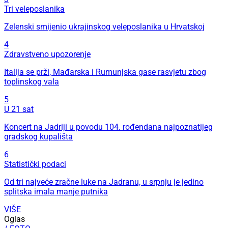
Tri veleposlanika
Zelenski smijenio ukrajinskog veleposlanika u Hrvatskoj
4
Zdravstveno upozorenje
Italija se prži, Mađarska i Rumunjska gase rasvjetu zbog
toplinskog vala
5
U 21 sat
Koncert na Jadriji u povodu 104. rođendana najpoznatijeg
gradskog kupališta
6
Statistički podaci
Od tri najveće zračne luke na Jadranu, u srpnju je jedino
splitska imala manje putnika
VIŠE
Oglas