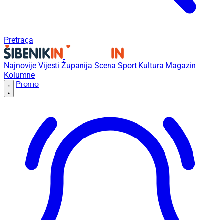
Pretraga
Najnovije
Vijesti
Županija
Scena
Sport
Kultura
Magazin
Kolumne
Promo