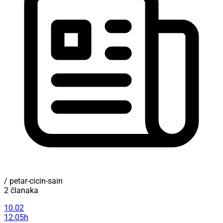
/ petar-cicin-sain
2 članaka
10.02
12:05h