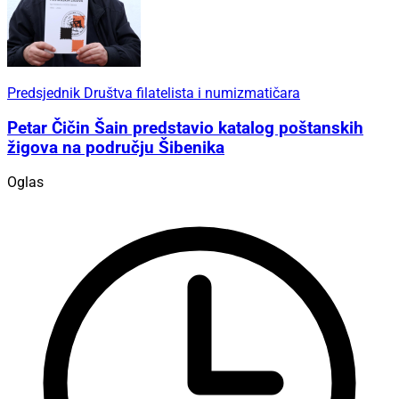
Predsjednik Društva filatelista i numizmatičara
Petar Čičin Šain predstavio katalog poštanskih
žigova na području Šibenika
Oglas