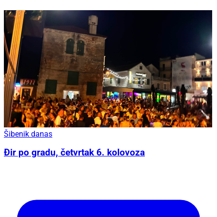
Šibenik danas
Đir po gradu, četvrtak 6. kolovoza