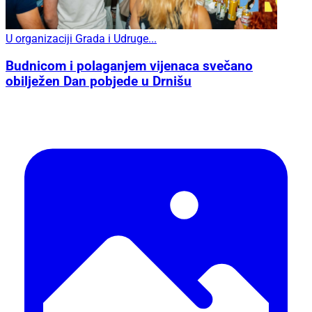
U organizaciji Grada i Udruge...
Budnicom i polaganjem vijenaca svečano
obilježen Dan pobjede u Drnišu