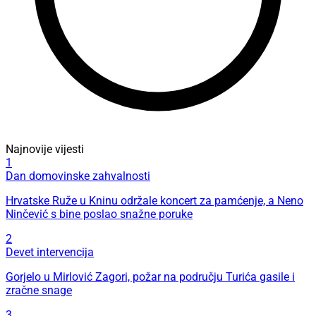
Najnovije vijesti
1
Dan domovinske zahvalnosti
Hrvatske Ruže u Kninu održale koncert za pamćenje, a Neno
Ninčević s bine poslao snažne poruke
2
Devet intervencija
Gorjelo u Mirlović Zagori, požar na području Turića gasile i
zračne snage
3