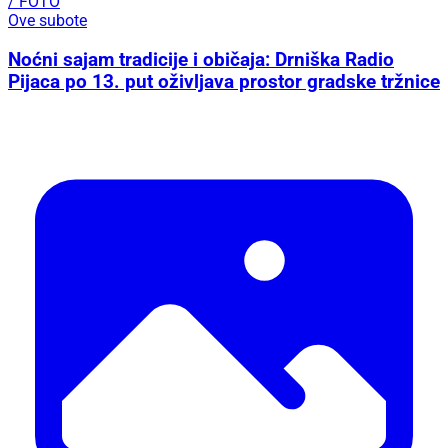
/ FOTO
Ove subote
Noćni sajam tradicije i običaja: Drniška Radio
Pijaca po 13. put oživljava prostor gradske tržnice