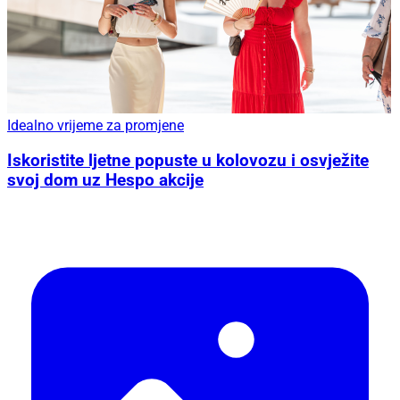
Idealno vrijeme za promjene
Iskoristite ljetne popuste u kolovozu i osvježite
svoj dom uz Hespo akcije