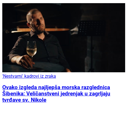
'Nestvarni' kadrovi iz zraka
Ovako izgleda najljepša morska razglednica
Šibenika: Veličanstveni jedrenjak u zagrljaju
tvrđave sv. Nikole