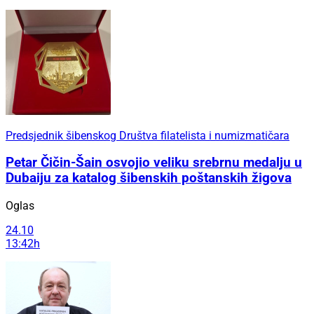
Predsjednik šibenskog Društva filatelista i numizmatičara
Petar Čičin-Šain osvojio veliku srebrnu medalju u
Dubaiju za katalog šibenskih poštanskih žigova
Oglas
24.10
13:42h