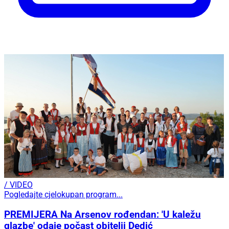
/ VIDEO
Pogledajte cjelokupan program...
PREMIJERA Na Arsenov rođendan: 'U kaležu
glazbe' odaje počast obitelji Dedić