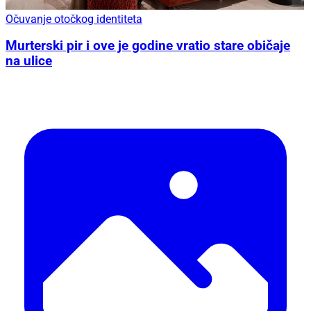
Očuvanje otočkog identiteta
Murterski pir i ove je godine vratio stare običaje
na ulice