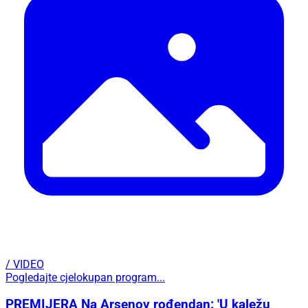
Uzavrela atmosfera
Pirovac svečano obilježio obljetnicu Oluje uz
koncert Dalmatina, bakljadu i vatromet