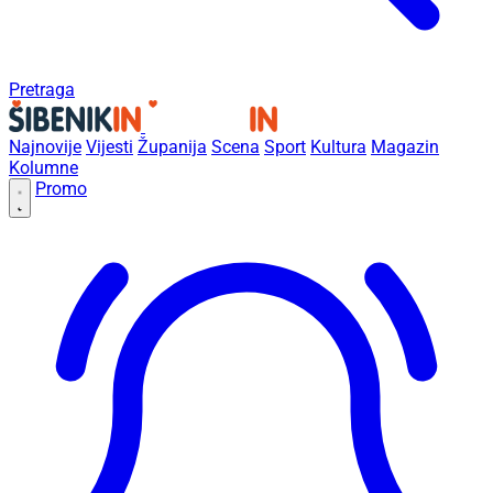
Pretraga
Najnovije
Vijesti
Županija
Scena
Sport
Kultura
Magazin
Kolumne
Promo