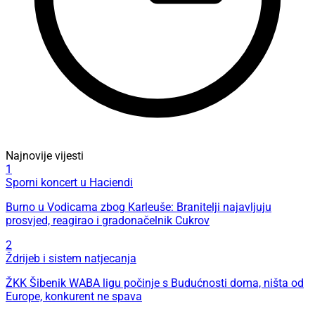
Najnovije vijesti
1
Sporni koncert u Haciendi
Burno u Vodicama zbog Karleuše: Branitelji najavljuju
prosvjed, reagirao i gradonačelnik Cukrov
2
Ždrijeb i sistem natjecanja
ŽKK Šibenik WABA ligu počinje s Budućnosti doma, ništa od
Europe, konkurent ne spava