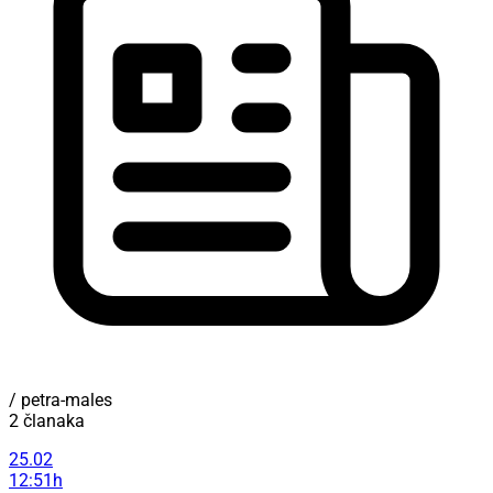
/ petra-males
2 članaka
25.02
12:51h