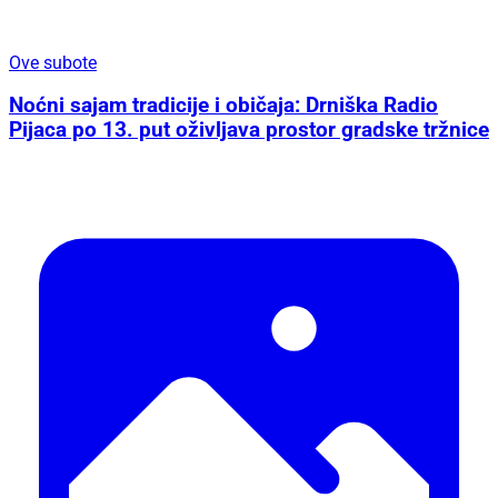
Ove subote
Noćni sajam tradicije i običaja: Drniška Radio
Pijaca po 13. put oživljava prostor gradske tržnice