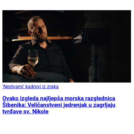
PREMIJERA Na Arsenov rođendan: 'U kaležu
glazbe' odaje počast obitelji Dedić