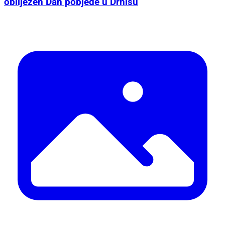
U organizaciji Grada i Udruge...
Budnicom i polaganjem vijenaca svečano
obilježen Dan pobjede u Drnišu