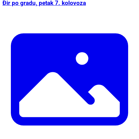
Đir po gradu, petak 7. kolovoza