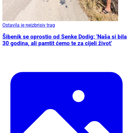
Ostavila je neizbrisiv trag
Šibenik se oprostio od Senke Dodig: ‘Naša si bila
30 godina, ali pamtit ćemo te za cijeli život’