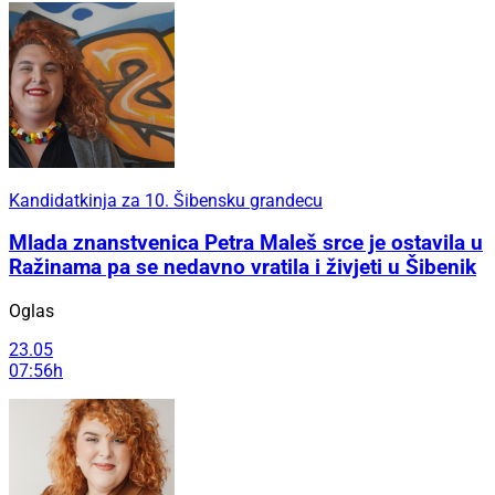
Kandidatkinja za 10. Šibensku grandecu
Mlada znanstvenica Petra Maleš srce je ostavila u
Ražinama pa se nedavno vratila i živjeti u Šibenik
Oglas
23.05
07:56h