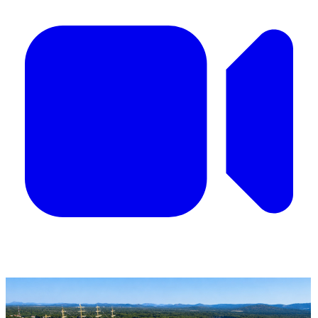
'Nestvarni' kadrovi iz zraka
Ovako izgleda najljepša morska razglednica
Šibenika: Veličanstveni jedrenjak u zagrljaju
tvrđave sv. Nikole