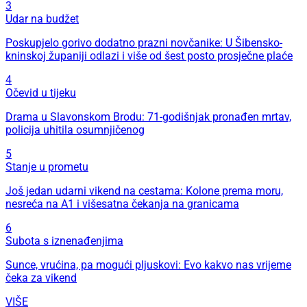
3
Udar na budžet
Poskupjelo gorivo dodatno prazni novčanike: U Šibensko-
kninskoj županiji odlazi i više od šest posto prosječne plaće
4
Očevid u tijeku
Drama u Slavonskom Brodu: 71-godišnjak pronađen mrtav,
policija uhitila osumnjičenog
5
Stanje u prometu
Još jedan udarni vikend na cestama: Kolone prema moru,
nesreća na A1 i višesatna čekanja na granicama
6
Subota s iznenađenjima
Sunce, vrućina, pa mogući pljuskovi: Evo kakvo nas vrijeme
čeka za vikend
VIŠE