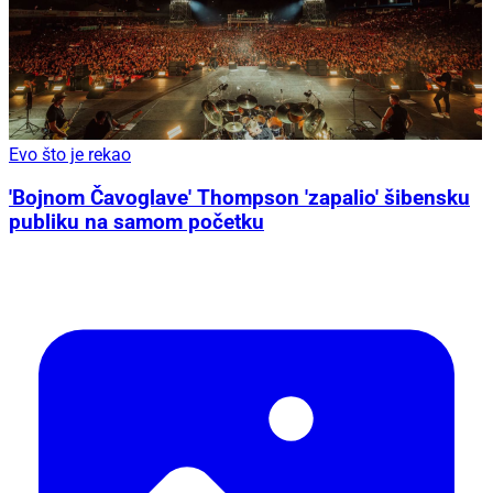
Evo što je rekao
'Bojnom Čavoglave' Thompson 'zapalio' šibensku
publiku na samom početku