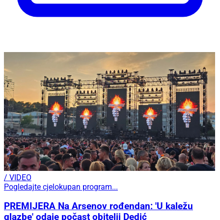
/ VIDEO
Pogledajte cjelokupan program...
PREMIJERA Na Arsenov rođendan: 'U kaležu
glazbe' odaje počast obitelji Dedić