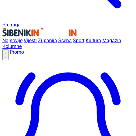
Pretraga
Najnovije
Vijesti
Županija
Scena
Sport
Kultura
Magazin
Kolumne
Promo