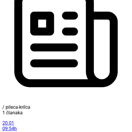
/ pileca-krilca
1 članaka
20.01
09:54h