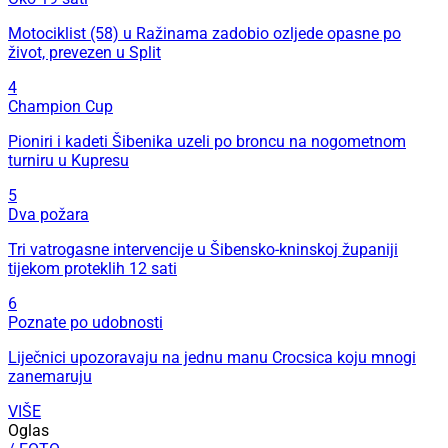
Motociklist (58) u Ražinama zadobio ozljede opasne po
život, prevezen u Split
4
Champion Cup
Pioniri i kadeti Šibenika uzeli po broncu na nogometnom
turniru u Kupresu
5
Dva požara
Tri vatrogasne intervencije u Šibensko-kninskoj županiji
tijekom proteklih 12 sati
6
Poznate po udobnosti
Liječnici upozoravaju na jednu manu Crocsica koju mnogi
zanemaruju
VIŠE
Oglas