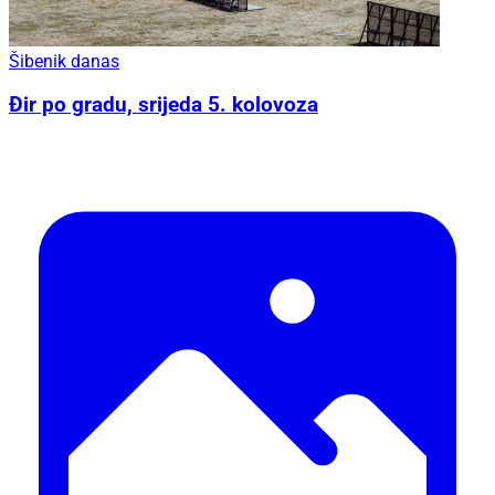
Šibenik danas
Đir po gradu, srijeda 5. kolovoza