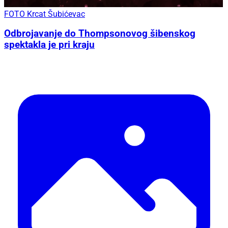
FOTO Krcat Šubićevac
Odbrojavanje do Thompsonovog šibenskog
spektakla je pri kraju