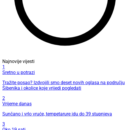
Najnovije vijesti
1
Sretno u potrazi
Tražite posao? Izdvojili smo deset novih oglasa na području
Šibenika i okolice koje vrijedi pogledati
2
Vrijeme danas
Sunčano i vrlo vruće, tempetarure idu do 39 stupnjeva
3
Oko 19 sati