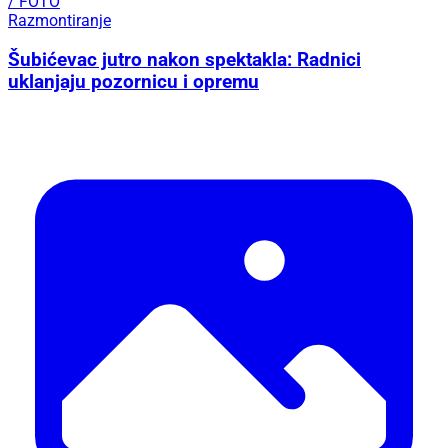
/ FOTO
Razmontiranje
Šubićevac jutro nakon spektakla: Radnici
uklanjaju pozornicu i opremu