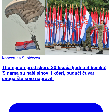
Koncert na Šubićevcu
Thompson pred skoro 30 tisuća ljudi u Šibeniku:
'S nama su naši sinovi i kćeri, budući čuvari
onoga što smo napravili'