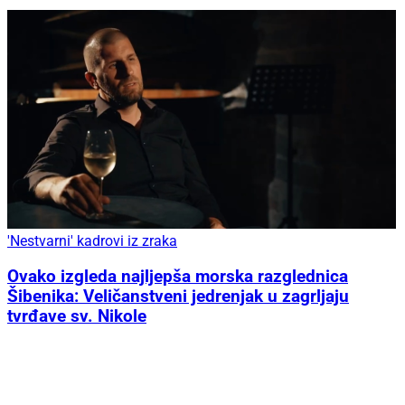
'Nestvarni' kadrovi iz zraka
Ovako izgleda najljepša morska razglednica
Šibenika: Veličanstveni jedrenjak u zagrljaju
tvrđave sv. Nikole