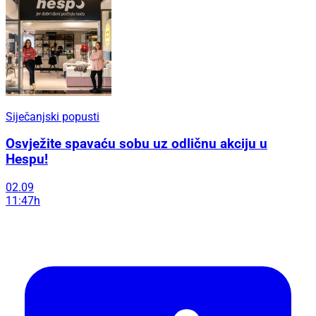
Siječanjski popusti
Osvježite spavaću sobu uz odličnu akciju u
Hespu!
02.09
11:47h