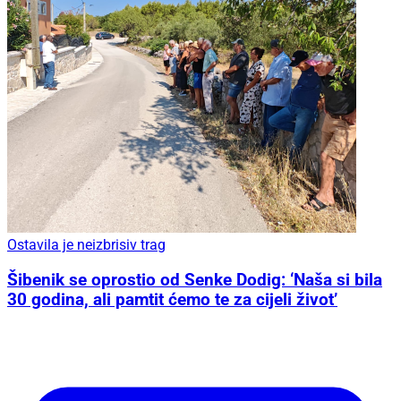
Ostavila je neizbrisiv trag
Šibenik se oprostio od Senke Dodig: ‘Naša si bila
30 godina, ali pamtit ćemo te za cijeli život’