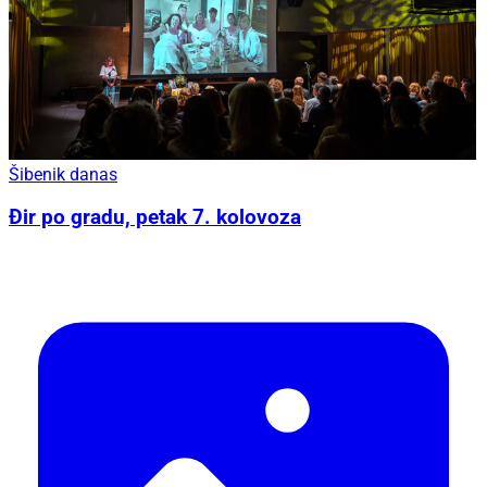
Šibenik danas
Đir po gradu, petak 7. kolovoza