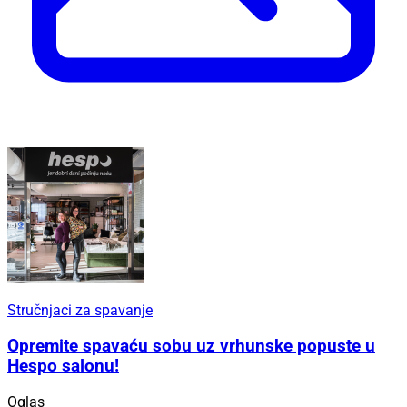
Stručnjaci za spavanje
Opremite spavaću sobu uz vrhunske popuste u
Hespo salonu!
Oglas