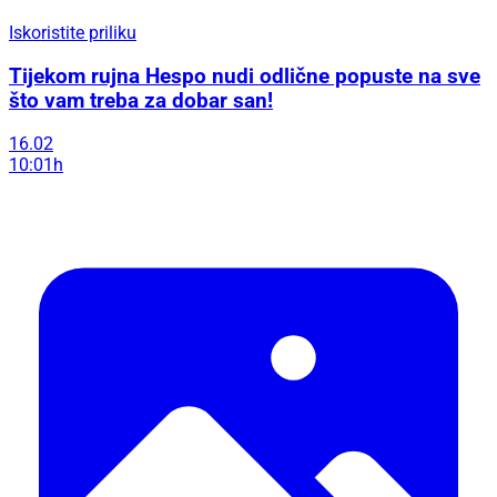
Iskoristite priliku
Tijekom rujna Hespo nudi odlične popuste na sve
što vam treba za dobar san!
16.02
10:01h