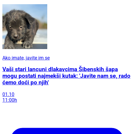
Ako imate, javite im se
Vaši stari lancuni dlakavcima Šibenskih šapa
mogu postati najmekši kutak: 'Javite nam se, rado
ćemo doći po njih'
01.10
11:00h