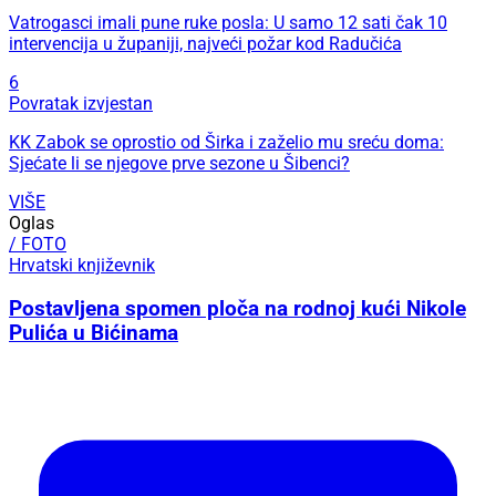
Vatrogasci imali pune ruke posla: U samo 12 sati čak 10
intervencija u županiji, najveći požar kod Radučića
6
Povratak izvjestan
KK Zabok se oprostio od Širka i zaželio mu sreću doma:
Sjećate li se njegove prve sezone u Šibenci?
VIŠE
Oglas
/ FOTO
Hrvatski književnik
Postavljena spomen ploča na rodnoj kući Nikole
Pulića u Bićinama