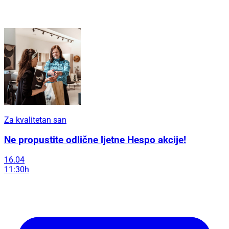
Za kvalitetan san
Ne propustite odlične ljetne Hespo akcije!
16.04
11:30h