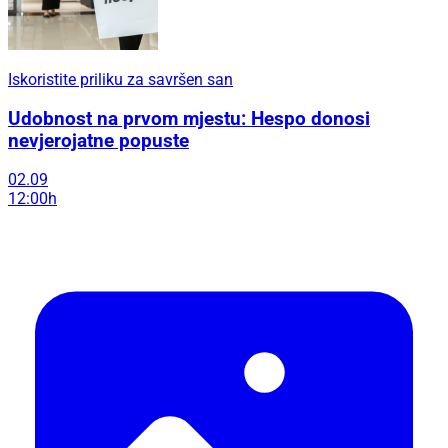
Iskoristite priliku za savršen san
Udobnost na prvom mjestu: Hespo donosi
nevjerojatne popuste
02.09
12:00h