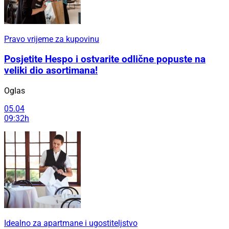
Pravo vrijeme za kupovinu
Posjetite Hespo i ostvarite odlične popuste na
veliki dio asortimana!
Oglas
05.04
09:32h
Idealno za apartmane i ugostiteljstvo