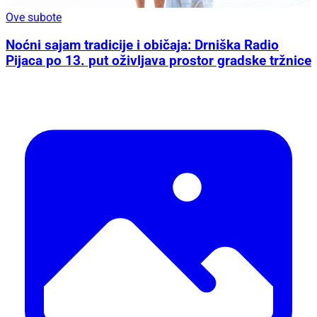
Ove subote
Noćni sajam tradicije i običaja: Drniška Radio
Pijaca po 13. put oživljava prostor gradske tržnice