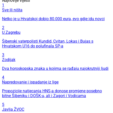
Najnovije vijesti
1
Sve ili ništa
Netko je u Hrvatskoj dobio 80.000 eura, evo gdje idu novci
2
U Zagrebu
Šibenski vaterpolisti Kundid, Cvitan, Lokas i Bujas s
Hrvatskom U16 do polufinala SP-a
3
Zodijak
Dva horoskopska znaka u kojima se rađaju najokrutniji ljudi
4
Napredovanje i ispadanje iz lige
Propozicije natjecanja HNS-a donose promjene posebno
bitne Šibeniku i DOŠK-u, ali i Zagori i Vodicama
5
Javlja ŽVOC