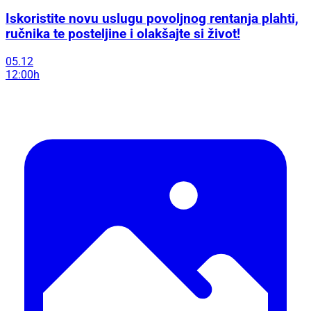
Iskoristite novu uslugu povoljnog rentanja plahti,
ručnika te posteljine i olakšajte si život!
05.12
12:00h