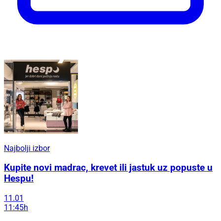
Najbolji izbor
Kupite novi madrac, krevet ili jastuk uz popuste u
Hespu!
11.01
11:45h