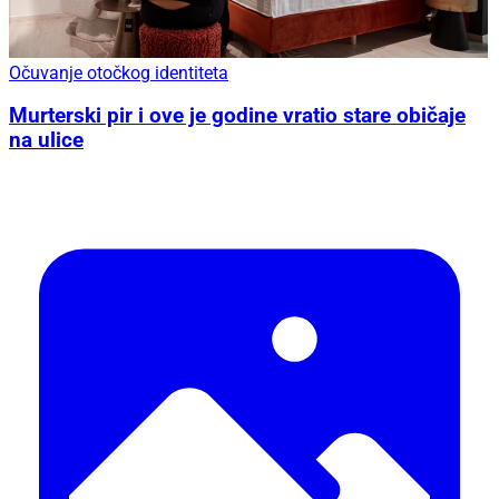
Očuvanje otočkog identiteta
Murterski pir i ove je godine vratio stare običaje
na ulice