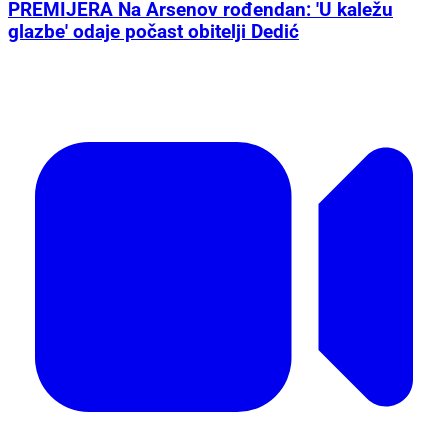
PREMIJERA Na Arsenov rođendan: 'U kaležu
glazbe' odaje počast obitelji Dedić