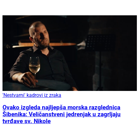
'Nestvarni' kadrovi iz zraka
Ovako izgleda najljepša morska razglednica
Šibenika: Veličanstveni jedrenjak u zagrljaju
tvrđave sv. Nikole