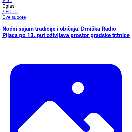
VIŠE
Oglas
/ FOTO
Ove subote
Noćni sajam tradicije i običaja: Drniška Radio
Pijaca po 13. put oživljava prostor gradske tržnice