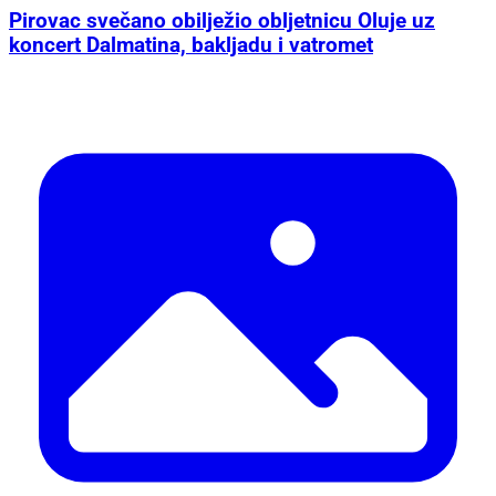
Pirovac svečano obilježio obljetnicu Oluje uz
koncert Dalmatina, bakljadu i vatromet