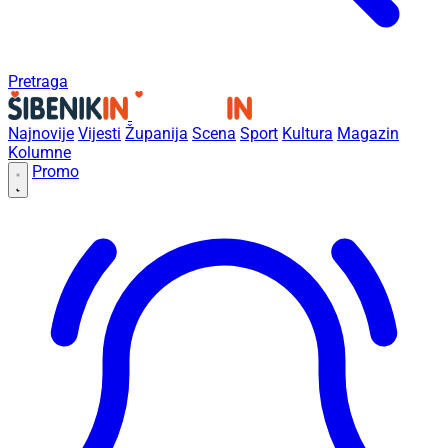
Pretraga
Najnovije
Vijesti
Županija
Scena
Sport
Kultura
Magazin
Kolumne
Promo