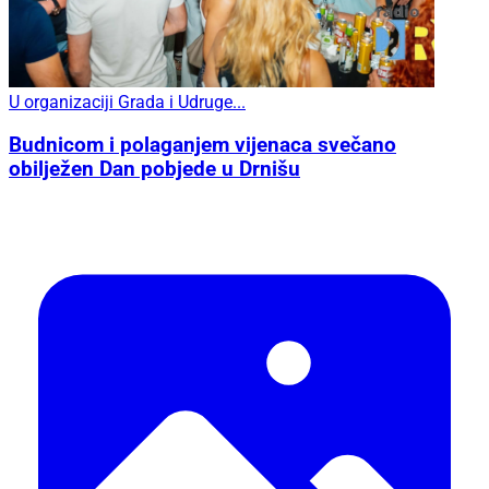
U organizaciji Grada i Udruge...
Budnicom i polaganjem vijenaca svečano
obilježen Dan pobjede u Drnišu