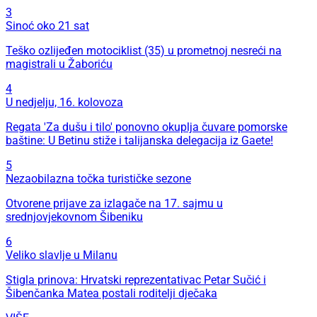
3
Sinoć oko 21 sat
Teško ozlijeđen motociklist (35) u prometnoj nesreći na
magistrali u Žaboriću
4
U nedjelju, 16. kolovoza
Regata 'Za dušu i tilo' ponovno okuplja čuvare pomorske
baštine: U Betinu stiže i talijanska delegacija iz Gaete!
5
Nezaobilazna točka turističke sezone
Otvorene prijave za izlagače na 17. sajmu u
srednjovjekovnom Šibeniku
6
Veliko slavlje u Milanu
Stigla prinova: Hrvatski reprezentativac Petar Sučić i
Šibenčanka Matea postali roditelji dječaka