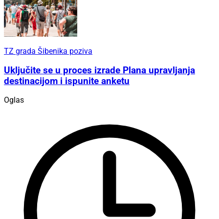
TZ grada Šibenika poziva
Uključite se u proces izrade Plana upravljanja
destinacijom i ispunite anketu
Oglas