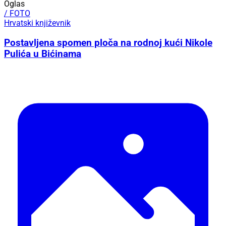
Oglas
/ FOTO
Hrvatski književnik
Postavljena spomen ploča na rodnoj kući Nikole
Pulića u Bićinama