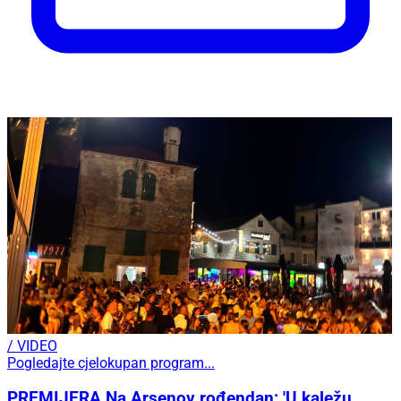
/ VIDEO
Pogledajte cjelokupan program...
PREMIJERA Na Arsenov rođendan: 'U kaležu