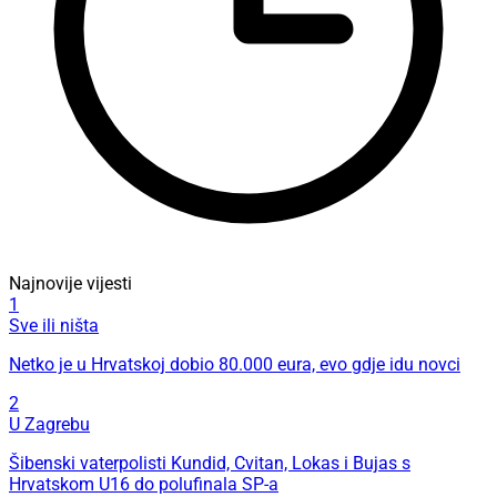
Najnovije vijesti
1
Sve ili ništa
Netko je u Hrvatskoj dobio 80.000 eura, evo gdje idu novci
2
U Zagrebu
Šibenski vaterpolisti Kundid, Cvitan, Lokas i Bujas s
Hrvatskom U16 do polufinala SP-a