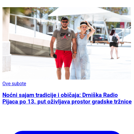
Ove subote
Noćni sajam tradicije i običaja: Drniška Radio
Pijaca po 13. put oživljava prostor gradske tržnice