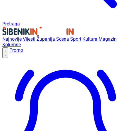
Pretraga
Najnovije
Vijesti
Županija
Scena
Sport
Kultura
Magazin
Kolumne
Promo