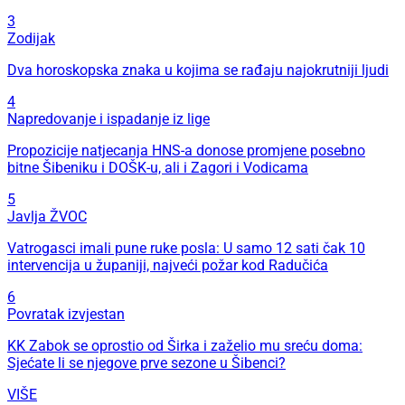
3
Zodijak
Dva horoskopska znaka u kojima se rađaju najokrutniji ljudi
4
Napredovanje i ispadanje iz lige
Propozicije natjecanja HNS-a donose promjene posebno
bitne Šibeniku i DOŠK-u, ali i Zagori i Vodicama
5
Javlja ŽVOC
Vatrogasci imali pune ruke posla: U samo 12 sati čak 10
intervencija u županiji, najveći požar kod Radučića
6
Povratak izvjestan
KK Zabok se oprostio od Širka i zaželio mu sreću doma:
Sjećate li se njegove prve sezone u Šibenci?
VIŠE