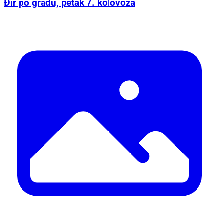
Đir po gradu, petak 7. kolovoza