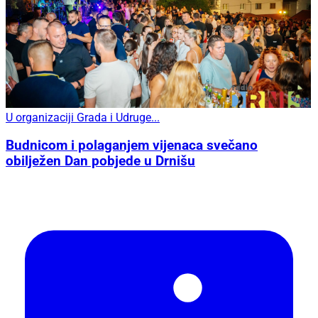
U organizaciji Grada i Udruge...
Budnicom i polaganjem vijenaca svečano
obilježen Dan pobjede u Drnišu