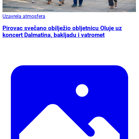
Uzavrela atmosfera
Pirovac svečano obilježio obljetnicu Oluje uz
koncert Dalmatina, bakljadu i vatromet