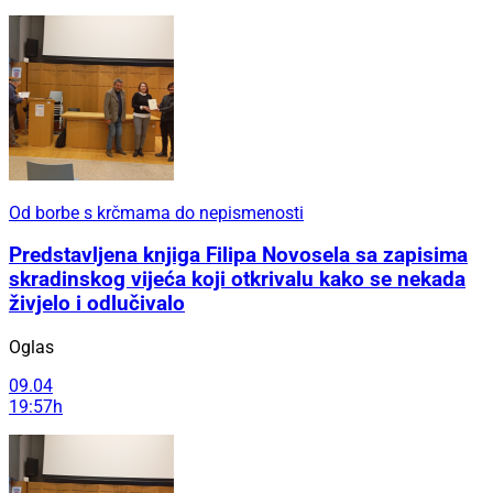
Od borbe s krčmama do nepismenosti
Predstavljena knjiga Filipa Novosela sa zapisima
skradinskog vijeća koji otkrivalu kako se nekada
živjelo i odlučivalo
Oglas
09.04
19:57h