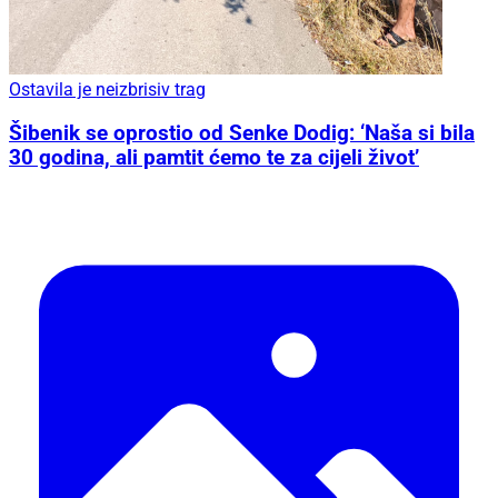
Ostavila je neizbrisiv trag
Šibenik se oprostio od Senke Dodig: ‘Naša si bila
30 godina, ali pamtit ćemo te za cijeli život’