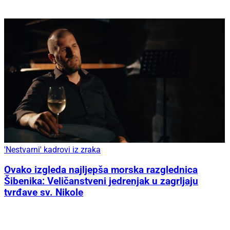
'Nestvarni' kadrovi iz zraka
Ovako izgleda najljepša morska razglednica
Šibenika: Veličanstveni jedrenjak u zagrljaju
tvrđave sv. Nikole