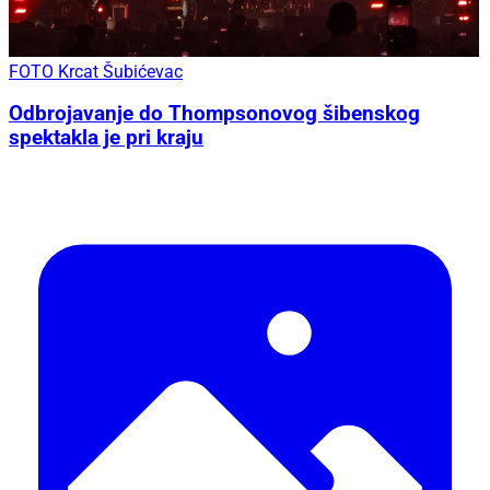
FOTO Krcat Šubićevac
Odbrojavanje do Thompsonovog šibenskog
spektakla je pri kraju