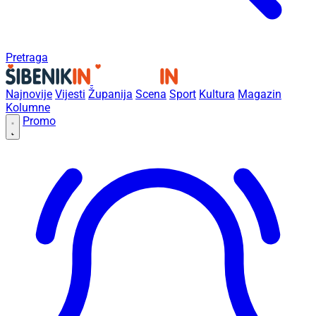
Pretraga
Najnovije
Vijesti
Županija
Scena
Sport
Kultura
Magazin
Kolumne
Promo