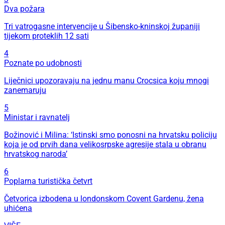
Dva požara
Tri vatrogasne intervencije u Šibensko-kninskoj županiji
tijekom proteklih 12 sati
4
Poznate po udobnosti
Liječnici upozoravaju na jednu manu Crocsica koju mnogi
zanemaruju
5
Ministar i ravnatelj
Božinović i Milina: ‘Istinski smo ponosni na hrvatsku policiju
koja je od prvih dana velikosrpske agresije stala u obranu
hrvatskog naroda’
6
Poplarna turistička četvrt
Četvorica izbodena u londonskom Covent Gardenu, žena
uhićena