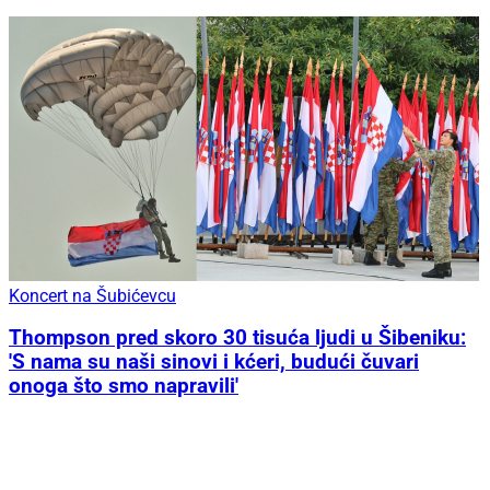
Koncert na Šubićevcu
Thompson pred skoro 30 tisuća ljudi u Šibeniku:
'S nama su naši sinovi i kćeri, budući čuvari
onoga što smo napravili'