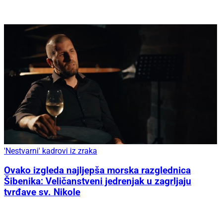
'Nestvarni' kadrovi iz zraka
Ovako izgleda najljepša morska razglednica
Šibenika: Veličanstveni jedrenjak u zagrljaju
tvrđave sv. Nikole