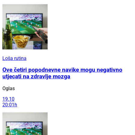
Loša rutina
Ove četiri popodnevne navike mogu negativno
utjecati na zdravlje mozga
Oglas
19.10
20:01h