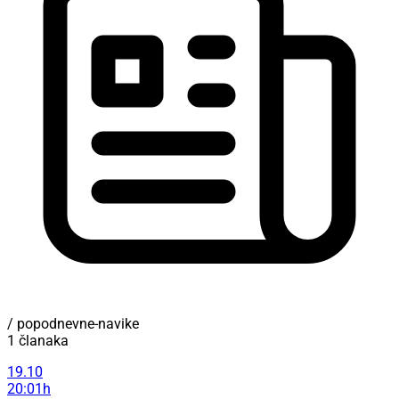
/ popodnevne-navike
1 članaka
19.10
20:01h