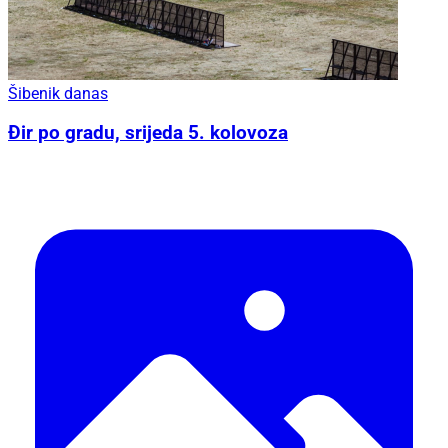
Šibenik danas
Đir po gradu, srijeda 5. kolovoza