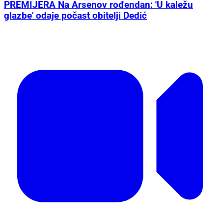
PREMIJERA Na Arsenov rođendan: 'U kaležu
glazbe' odaje počast obitelji Dedić