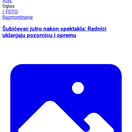
VIŠE
Oglas
/ FOTO
Razmontiranje
Šubićevac jutro nakon spektakla: Radnici
uklanjaju pozornicu i opremu