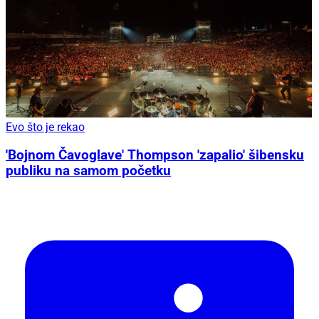
Evo što je rekao
'Bojnom Čavoglave' Thompson 'zapalio' šibensku
publiku na samom početku