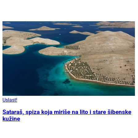
Uslast!
Sataraš, spiza koja miriše na lito i stare šibenske
kužine