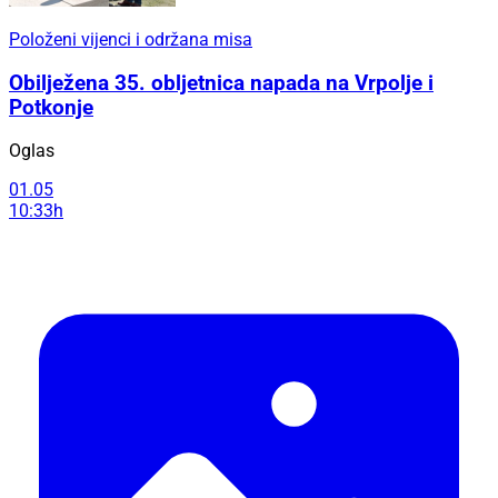
Položeni vijenci i održana misa
Obilježena 35. obljetnica napada na Vrpolje i
Potkonje
Oglas
01.05
10:33h