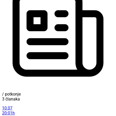
/ potkonje
3 članaka
10.07
20:01h