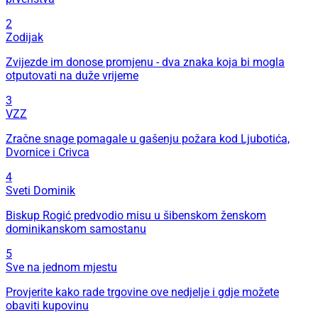
2
Zodijak
Zvijezde im donose promjenu - dva znaka koja bi mogla
otputovati na duže vrijeme
3
VZZ
Zračne snage pomagale u gašenju požara kod Ljubotića,
Dvornice i Crivca
4
Sveti Dominik
Biskup Rogić predvodio misu u šibenskom ženskom
dominikanskom samostanu
5
Sve na jednom mjestu
Provjerite kako rade trgovine ove nedjelje i gdje možete
obaviti kupovinu