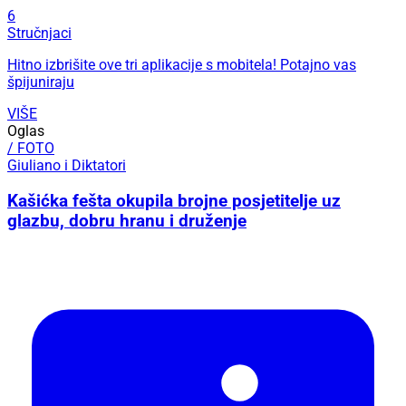
6
Stručnjaci
Hitno izbrišite ove tri aplikacije s mobitela! Potajno vas
špijuniraju
VIŠE
Oglas
/ FOTO
Giuliano i Diktatori
Kašićka fešta okupila brojne posjetitelje uz
glazbu, dobru hranu i druženje