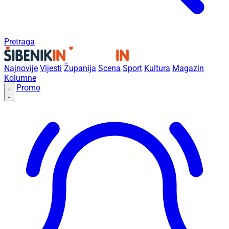
Pretraga
Najnovije
Vijesti
Županija
Scena
Sport
Kultura
Magazin
Kolumne
Promo