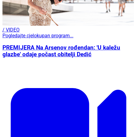
/ VIDEO
Pogledajte cjelokupan program...
PREMIJERA Na Arsenov rođendan: 'U kaležu
glazbe' odaje počast obitelji Dedić