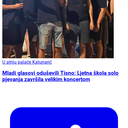
U atriju palače Katunarić
Mladi glasovi oduševili Tisno: Ljetna škola solo
pjevanja završila velikim koncertom