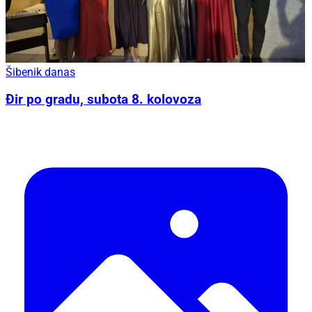
Šibenik danas
Đir po gradu, subota 8. kolovoza