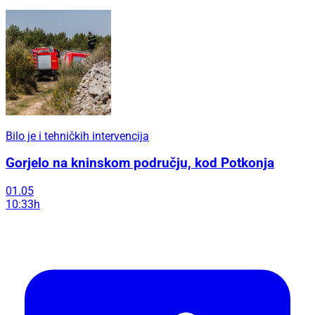
Bilo je i tehničkih intervencija
Gorjelo na kninskom području, kod Potkonja
01.05
10:33h