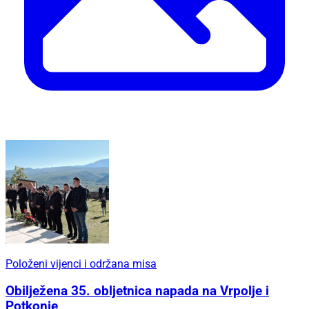
Položeni vijenci i održana misa
Obilježena 35. obljetnica napada na Vrpolje i
Potkonje