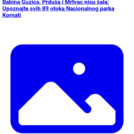
Babina Guzica, Prduša i Mrtvac nisu šala:
Upoznajte svih 89 otoka Nacionalnog parka
Kornati