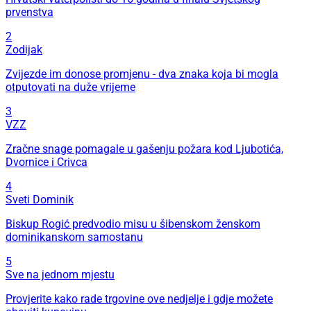
prvenstva
2
Zodijak
Zvijezde im donose promjenu - dva znaka koja bi mogla
otputovati na duže vrijeme
3
VZZ
Zračne snage pomagale u gašenju požara kod Ljubotića,
Dvornice i Crivca
4
Sveti Dominik
Biskup Rogić predvodio misu u šibenskom ženskom
dominikanskom samostanu
5
Sve na jednom mjestu
Provjerite kako rade trgovine ove nedjelje i gdje možete