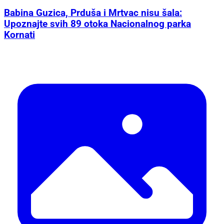
Babina Guzica, Prduša i Mrtvac nisu šala:
Upoznajte svih 89 otoka Nacionalnog parka
Kornati