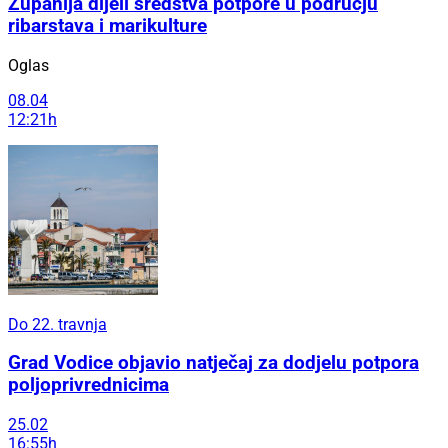
Županija dijeli sredstva potpore u području
ribarstava i marikulture
Oglas
08.04
12:21h
Do 22. travnja
Grad Vodice objavio natječaj za dodjelu potpora
poljoprivrednicima
25.02
16:55h