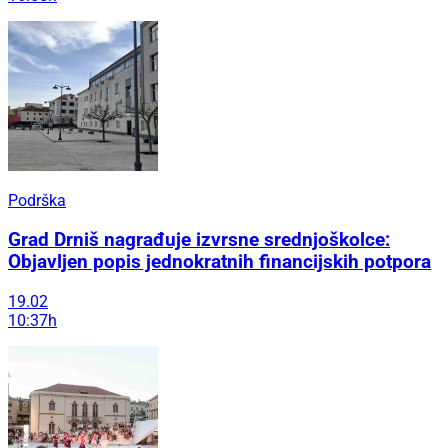
Podrška
Grad Drniš nagrađuje izvrsne srednjoškolce:
Objavljen popis jednokratnih financijskih potpora
19.02
10:37h