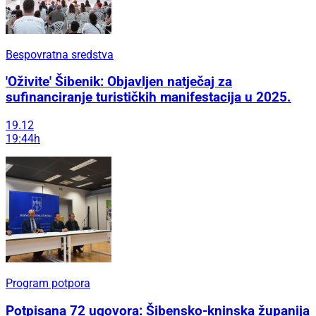
Bespovratna sredstva
'Oživite' Šibenik: Objavljen natječaj za
sufinanciranje turističkih manifestacija u 2025.
19.12
19:44h
Program potpora
Potpisana 72 ugovora: Šibensko-kninska županija