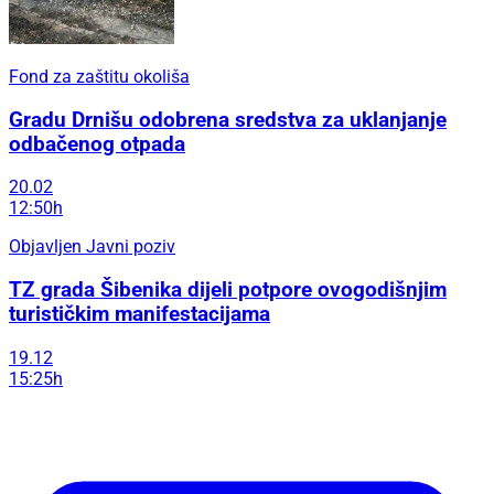
Fond za zaštitu okoliša
Gradu Drnišu odobrena sredstva za uklanjanje
odbačenog otpada
20.02
12:50h
Objavljen Javni poziv
TZ grada Šibenika dijeli potpore ovogodišnjim
turističkim manifestacijama
19.12
15:25h