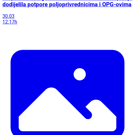
dodijelila potpore poljoprivrednicima i OPG-ovima
30.03
12:17h