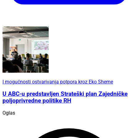
I mogućnosti ostvarivanja potpora kroz Eko Sheme
U ABC-u predstavljen Strateški plan Zajedničke
poljoprivredne politike RH
Oglas