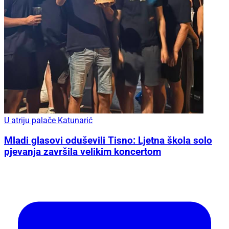
U atriju palače Katunarić
Mladi glasovi oduševili Tisno: Ljetna škola solo
pjevanja završila velikim koncertom