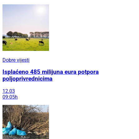
Dobre vijesti
Isplaćeno 485 milijuna eura potpora
poljoprivrednicima
12.03
09:05h