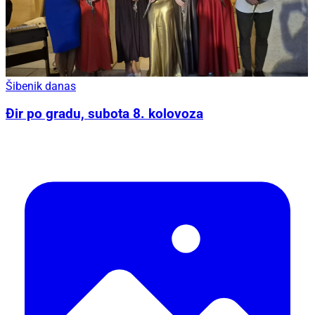
Šibenik danas
Đir po gradu, subota 8. kolovoza