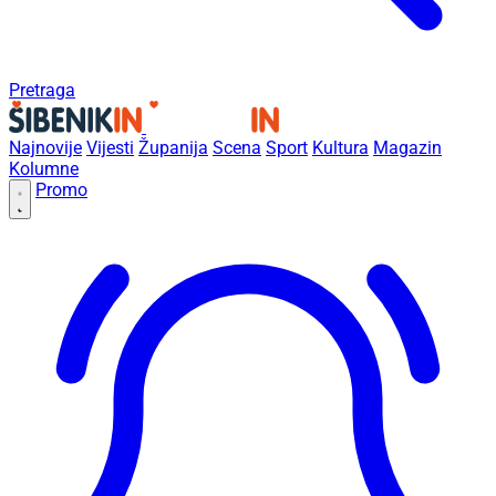
Pretraga
Najnovije
Vijesti
Županija
Scena
Sport
Kultura
Magazin
Kolumne
Promo