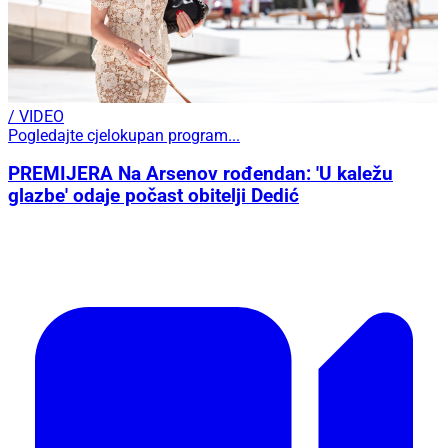
/ VIDEO
Pogledajte cjelokupan program...
PREMIJERA Na Arsenov rođendan: 'U kaležu
glazbe' odaje počast obitelji Dedić