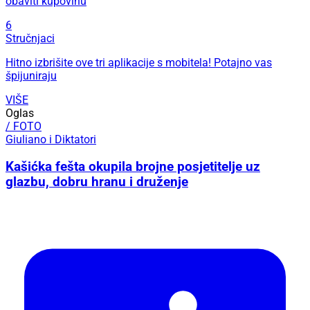
obaviti kupovinu
6
Stručnjaci
Hitno izbrišite ove tri aplikacije s mobitela! Potajno vas
špijuniraju
VIŠE
Oglas
/ FOTO
Giuliano i Diktatori
Kašićka fešta okupila brojne posjetitelje uz
glazbu, dobru hranu i druženje