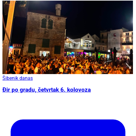
Šibenik danas
Đir po gradu, četvrtak 6. kolovoza