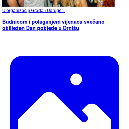
U organizaciji Grada i Udruge...
Budnicom i polaganjem vijenaca svečano
obilježen Dan pobjede u Drnišu