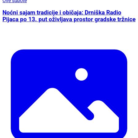
Ove subote
Noćni sajam tradicije i običaja: Drniška Radio
Pijaca po 13. put oživljava prostor gradske tržnice