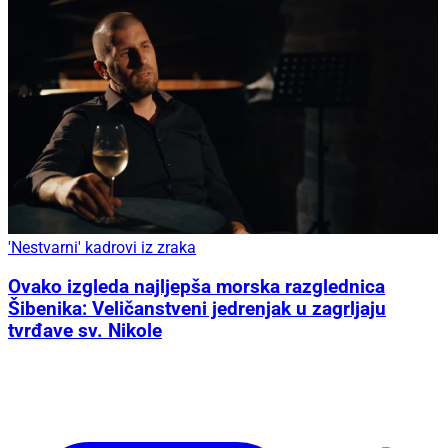
'Nestvarni' kadrovi iz zraka
Ovako izgleda najljepša morska razglednica
Šibenika: Veličanstveni jedrenjak u zagrljaju
tvrđave sv. Nikole