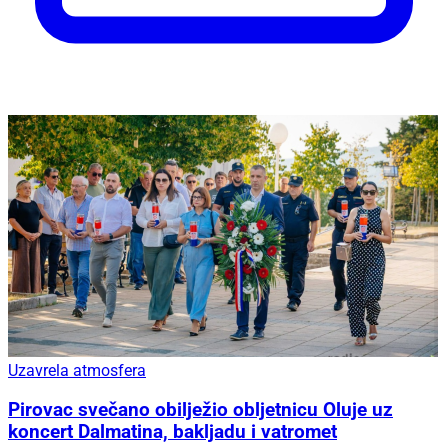
Uzavrela atmosfera
Pirovac svečano obilježio obljetnicu Oluje uz
koncert Dalmatina, bakljadu i vatromet