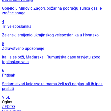
Gorjelo u Mirlović Zagori, požar na području Turića gasile i
zračne snage
4
Tri veleposlanika
Zelenski smijenio ukrajinskog veleposlanika u Hrvatskoj
5
Zdravstveno upozorenje
Italija se prži, Mađarska i Rumunjska gase rasvjetu zbog
toplinskog vala
6
Pritisak
Sedam stvari koje svaka mama želi reći naglas, ali ih ipak
prešuti
VIŠE
Oglas
/ FOTO