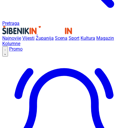
Pretraga
Najnovije
Vijesti
Županija
Scena
Sport
Kultura
Magazin
Kolumne
Promo