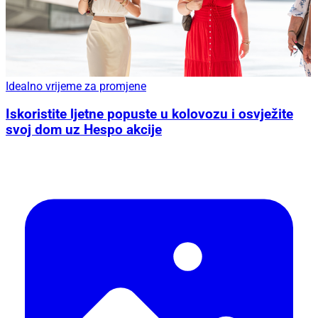
Idealno vrijeme za promjene
Iskoristite ljetne popuste u kolovozu i osvježite
svoj dom uz Hespo akcije