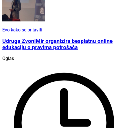
Evo kako se prijaviti
Udruga ZvoniMir organizira besplatnu online
edukaciju o pravima potrošača
Oglas