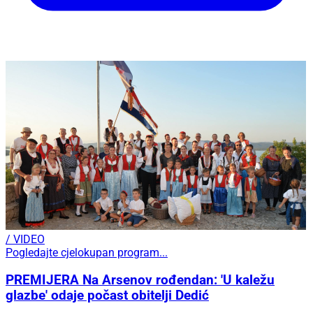
/ VIDEO
Pogledajte cjelokupan program...
PREMIJERA Na Arsenov rođendan: 'U kaležu
glazbe' odaje počast obitelji Dedić