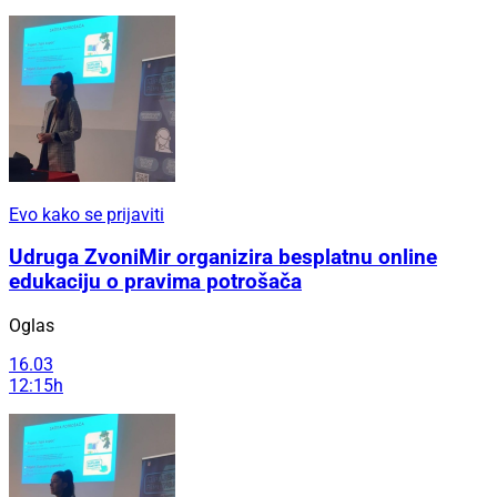
Evo kako se prijaviti
Udruga ZvoniMir organizira besplatnu online
edukaciju o pravima potrošača
Oglas
16.03
12:15h