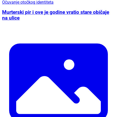
Očuvanje otočkog identiteta
Murterski pir i ove je godine vratio stare običaje
na ulice