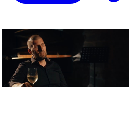
'Nestvarni' kadrovi iz zraka
Ovako izgleda najljepša morska razglednica
Šibenika: Veličanstveni jedrenjak u zagrljaju
tvrđave sv. Nikole