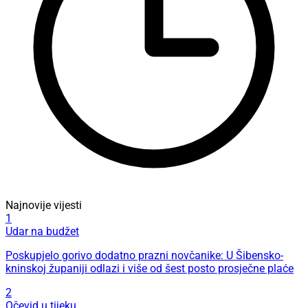
Najnovije vijesti
1
Udar na budžet
Poskupjelo gorivo dodatno prazni novčanike: U Šibensko-
kninskoj županiji odlazi i više od šest posto prosječne plaće
2
Očevid u tijeku