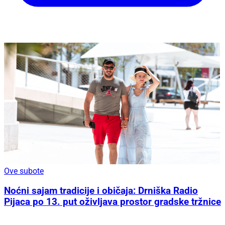
Ove subote
Noćni sajam tradicije i običaja: Drniška Radio
Pijaca po 13. put oživljava prostor gradske tržnice