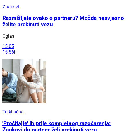
Znakovi
Razmišljate ovako o partneru? Možda nesvjesno
želite prekinuti vezu
Oglas
15.05
15:56h
Tri ključna
'Pročitajte' ih prije kompletnog razočarenja:
Znakovi da partner želi prekinuti vezu