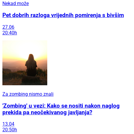
Nekad može
Pet dobrih razloga vrijednih pomirenja s bivšim
27.06
20:40h
Za zombing nismo znali
'Zombing' u vezi: Kako se nositi nakon naglog
prekida pa neočekivanog javljanja?
13.04
20:50h