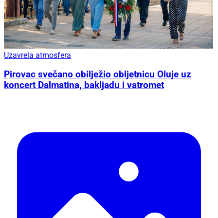
Uzavrela atmosfera
Pirovac svečano obilježio obljetnicu Oluje uz
koncert Dalmatina, bakljadu i vatromet