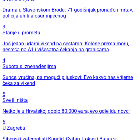
Drama u Slavonskom Brodu: 71-godišnjak pronađen mrtav,
policija uhitila osumnjičenog
3
Stanje u prometu
Još jedan udarni vikend na cestama: Kolone prema moru,
nesreća na A1 i višesatna čekanja na granicama
4
Subota s iznenađenjima
Sunce, vrućina, pa mogući pljuskovi: Evo kakvo nas vrijeme
čeka za vikend
5
Sve ili ništa
Netko je u Hrvatskoj dobio 80.000 eura, evo gdje idu novci
6
U Zagrebu
Šibenski vaterpolisti Kundid, Cvitan, Lokas i Bujas s