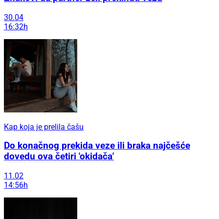
30.04
16:32h
Kap koja je prelila čašu
Do konačnog prekida veze ili braka najčešće
dovedu ova četiri 'okidača'
11.02
14:56h