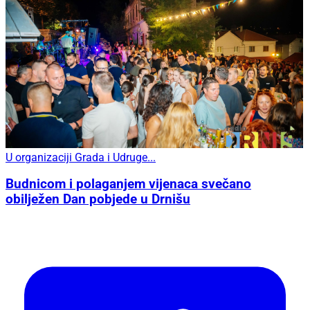
U organizaciji Grada i Udruge...
Budnicom i polaganjem vijenaca svečano
obilježen Dan pobjede u Drnišu