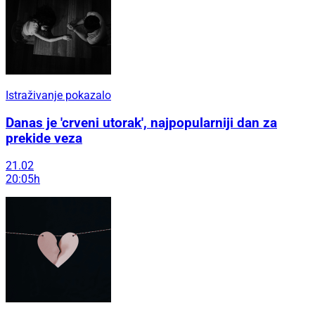
Istraživanje pokazalo
Danas je 'crveni utorak', najpopularniji dan za
prekide veza
21.02
20:05h