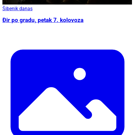
Šibenik danas
Đir po gradu, petak 7. kolovoza