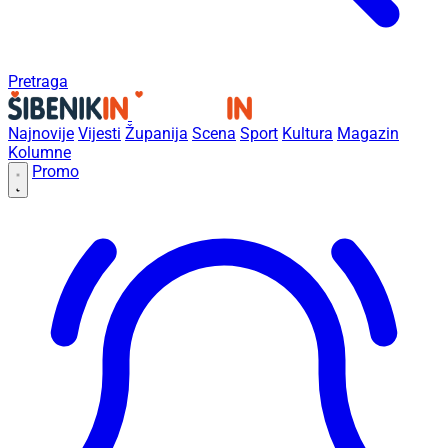
Pretraga
Najnovije
Vijesti
Županija
Scena
Sport
Kultura
Magazin
Kolumne
Promo