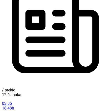
/ prekid
12 članaka
03.05
18:48h