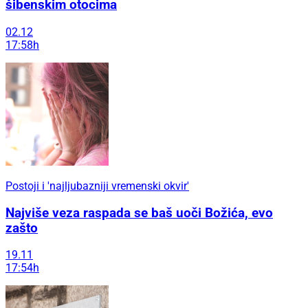
šibenskim otocima
02.12
17:58h
Postoji i 'najljubazniji vremenski okvir'
Najviše veza raspada se baš uoči Božića, evo
zašto
19.11
17:54h