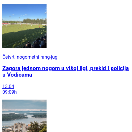
Četvrti nogometni rang-jug
Zagora jednom nogom u višoj ligi, prekid i policija
u Vodicama
13.04
09:09h