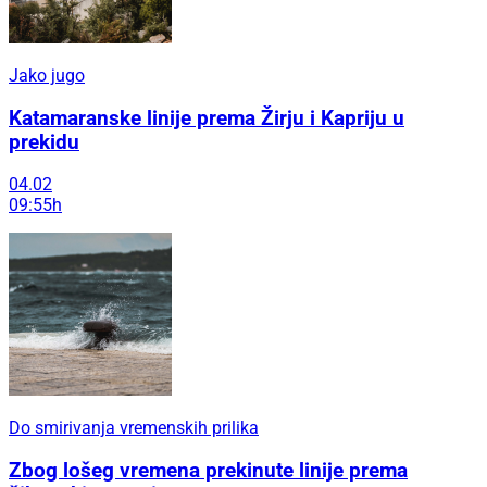
Jako jugo
Katamaranske linije prema Žirju i Kapriju u
prekidu
04.02
09:55h
Do smirivanja vremenskih prilika
Zbog lošeg vremena prekinute linije prema