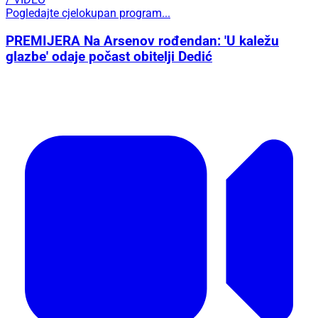
Pogledajte cjelokupan program...
PREMIJERA Na Arsenov rođendan: 'U kaležu
glazbe' odaje počast obitelji Dedić