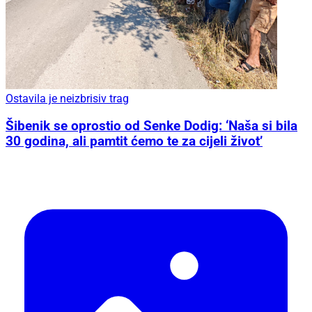
Ostavila je neizbrisiv trag
Šibenik se oprostio od Senke Dodig: ‘Naša si bila
30 godina, ali pamtit ćemo te za cijeli život’