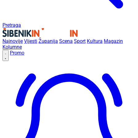
Pretraga
Najnovije
Vijesti
Županija
Scena
Sport
Kultura
Magazin
Kolumne
Promo