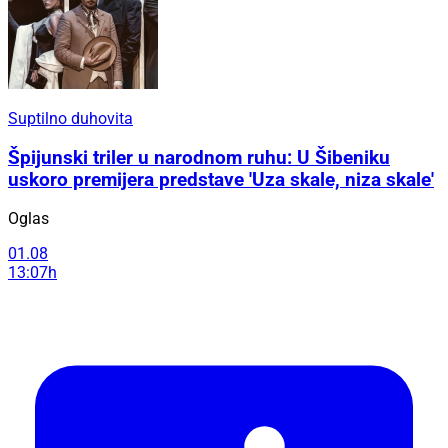
Suptilno duhovita
Špijunski triler u narodnom ruhu: U Šibeniku
uskoro premijera predstave 'Uza skale, niza skale'
Oglas
01.08
13:07h