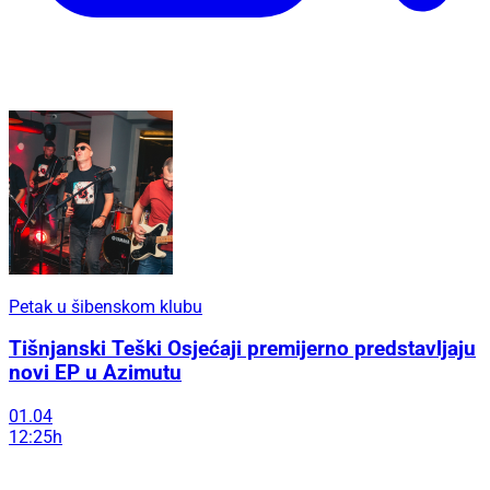
Petak u šibenskom klubu
Tišnjanski Teški Osjećaji premijerno predstavljaju
novi EP u Azimutu
01.04
12:25h