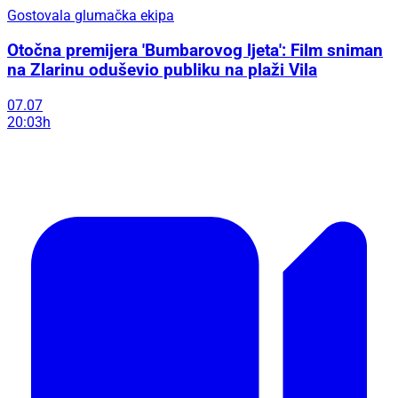
Gostovala glumačka ekipa
Otočna premijera 'Bumbarovog ljeta': Film sniman
na Zlarinu oduševio publiku na plaži Vila
07.07
20:03h