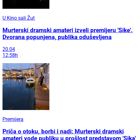
U Kino sali Žut
Murterski dramski amateri izveli premijeru 'Sike'.
Dvorana popunjena, publika oduševljena
20.04
12:58h
Premijera
Priča o otoku, borbi i nadi: Murterski dramski
amateri vode publiku u prošlost predstavom 'Sika'