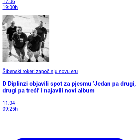
17.06
19:00h
Šibenski rokeri započinju novu eru
D Diplinzi objavili spot za pjesmu ‘Jedan pa drugi,
drugi pa treći’ i najavili novi album
11.04
09:25h