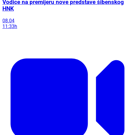
Vodice na premijeru nove predstave šibenskog
HNK
08.04
11:33h