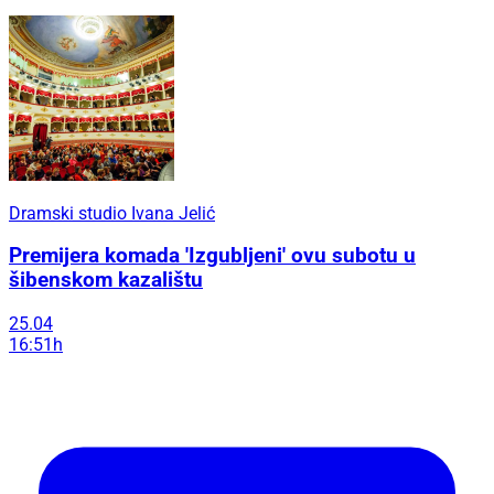
Dramski studio Ivana Jelić
Premijera komada 'Izgubljeni' ovu subotu u
šibenskom kazalištu
25.04
16:51h