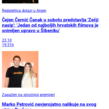
Redateljica dolazi u Arsen
Čejen Černić Čanak u subotu predstavlja 'Zečji
nasip': 'Jedan od najboljih hrvatskih filmova je
snimljen upravo u Šibeniku'
23.10
19:31h
Zapažen na sinoćnjoj premijeri
Marko Petrović nevjerojatno nalikuje na svog