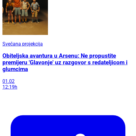
Svečana projekcija
Obiteljska avantura u Arsenu: Ne propustite
premijeru 'Glavonje' uz razgovor s redateljicom i
glumcima
01.02
12:19h