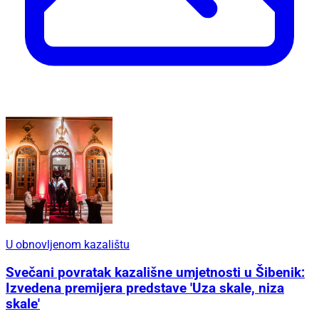
U obnovljenom kazalištu
Svečani povratak kazališne umjetnosti u Šibenik:
Izvedena premijera predstave 'Uza skale, niza
skale'