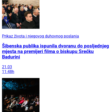
Prikaz života i njegovog duhovnog poslanja
Šibenska publika ispunila dvoranu do posljednjeg
mjesta na premijeri filma o biskupu Srećku
Badurini
21.03
11:48h