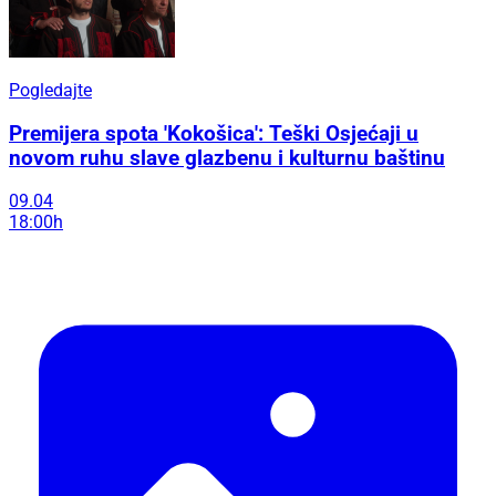
Pogledajte
Premijera spota 'Kokošica': Teški Osjećaji u
novom ruhu slave glazbenu i kulturnu baštinu
09.04
18:00h