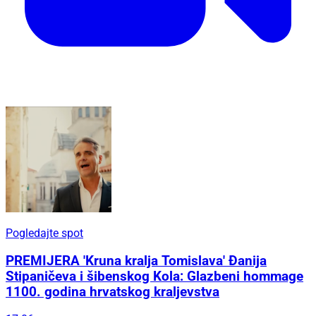
Pogledajte spot
PREMIJERA 'Kruna kralja Tomislava' Đanija
Stipaničeva i šibenskog Kola: Glazbeni hommage
1100. godina hrvatskog kraljevstva