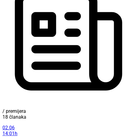
/ premijera
18 članaka
02.06
14:01h