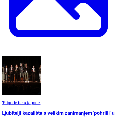
'Prigode beru jagode'
Ljubitelji kazališta s velikim zanimanjem 'pohrlili' u