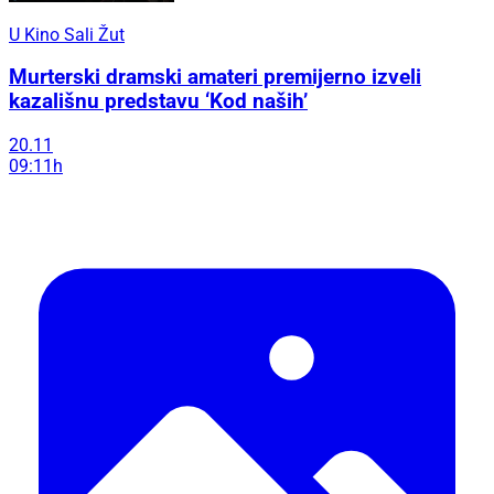
U Kino Sali Žut
Murterski dramski amateri premijerno izveli
kazališnu predstavu ‘Kod naših’
20.11
09:11h