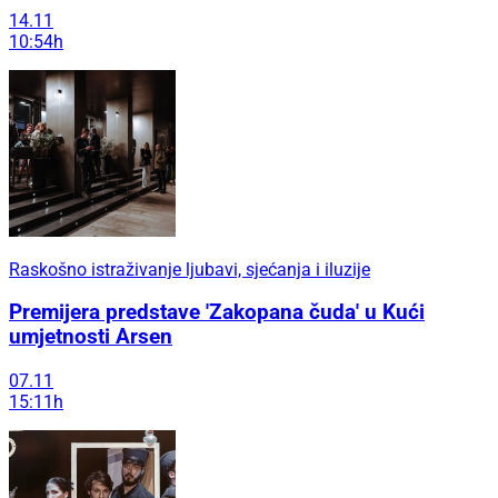
14.11
10:54h
Raskošno istraživanje ljubavi, sjećanja i iluzije
Premijera predstave 'Zakopana čuda' u Kući
umjetnosti Arsen
07.11
15:11h