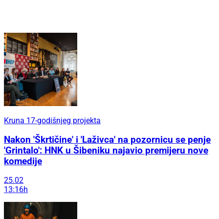
Kruna 17-godišnjeg projekta
Nakon 'Škrtičine' i 'Laživca' na pozornicu se penje
'Grintalo': HNK u Šibeniku najavio premijeru nove
komedije
25.02
13:16h