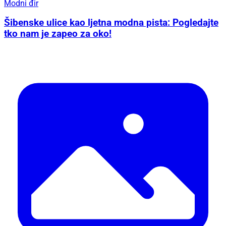
Modni đir
Šibenske ulice kao ljetna modna pista: Pogledajte
tko nam je zapeo za oko!