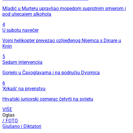
Mladić u Murteru upravljao mopedom suprotnim smjerom i
pod utjecajem alkohola
4
U subotu navečer
Vojni helikopter prevezao ozlijeđenog Nijemca s Dinare u
Knin
5
Sedam intervencija
Gorjelo u Čavoglavama i na području Dvornica
6
'Krkaši' na prvenstvu
Hrvatski juniorski osmerac četvrti na svijetu
VIŠE
Oglas
/ FOTO
Giuliano i Diktatori