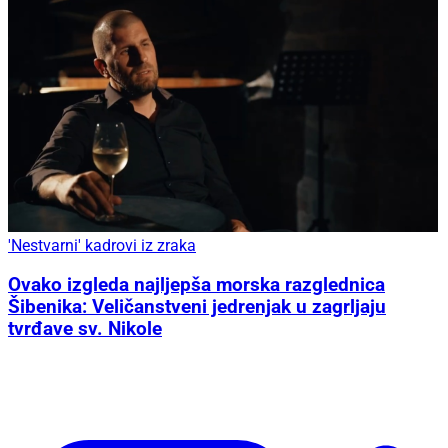
'Nestvarni' kadrovi iz zraka
Ovako izgleda najljepša morska razglednica
Šibenika: Veličanstveni jedrenjak u zagrljaju
tvrđave sv. Nikole