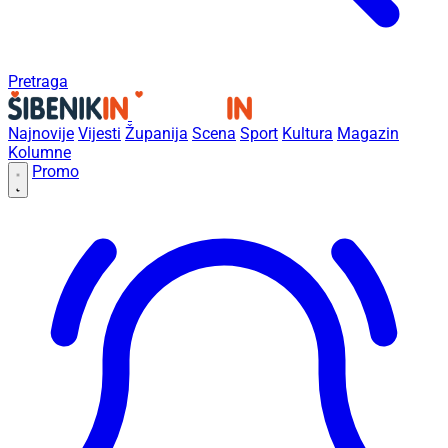
Pretraga
Najnovije
Vijesti
Županija
Scena
Sport
Kultura
Magazin
Kolumne
Promo