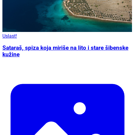
Uslast!
Sataraš, spiza koja miriše na lito i stare šibenske
kužine