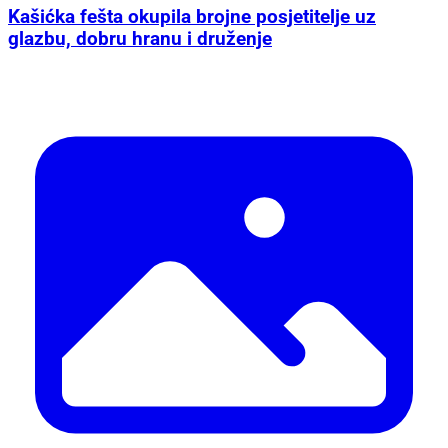
Kašićka fešta okupila brojne posjetitelje uz
glazbu, dobru hranu i druženje