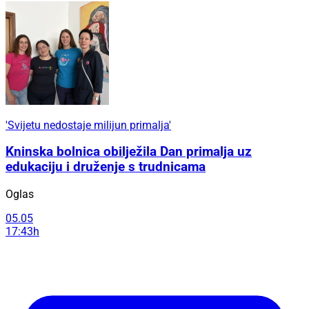
'Svijetu nedostaje milijun primalja'
Kninska bolnica obilježila Dan primalja uz
edukaciju i druženje s trudnicama
Oglas
05.05
17:43h