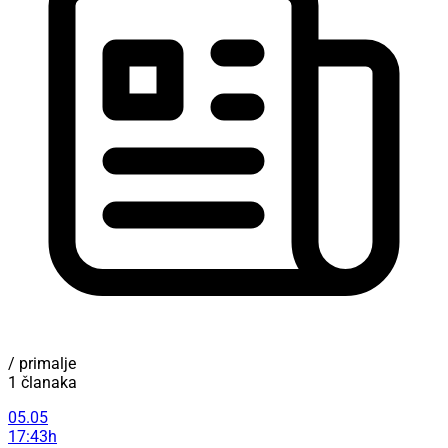
/ primalje
1 članaka
05.05
17:43h