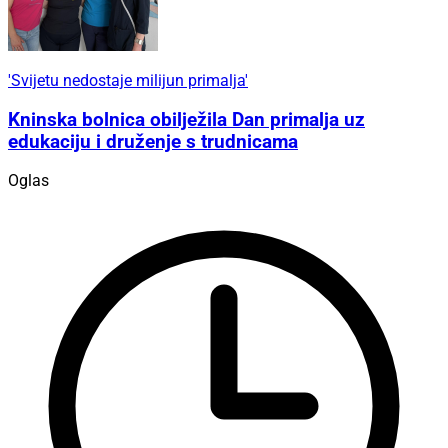
'Svijetu nedostaje milijun primalja'
Kninska bolnica obilježila Dan primalja uz
edukaciju i druženje s trudnicama
Oglas