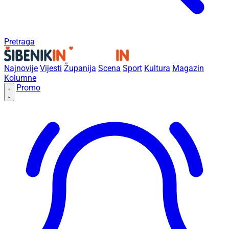
Pretraga
Najnovije
Vijesti
Županija
Scena
Sport
Kultura
Magazin
Kolumne
Promo