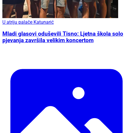
U atriju palače Katunarić
Mladi glasovi oduševili Tisno: Ljetna škola solo
pjevanja završila velikim koncertom