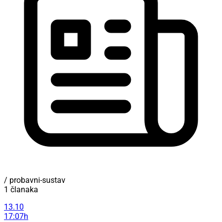
/ probavni-sustav
1 članaka
13.10
17:07h