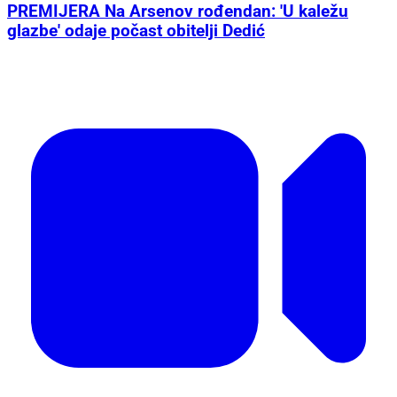
PREMIJERA Na Arsenov rođendan: 'U kaležu
glazbe' odaje počast obitelji Dedić