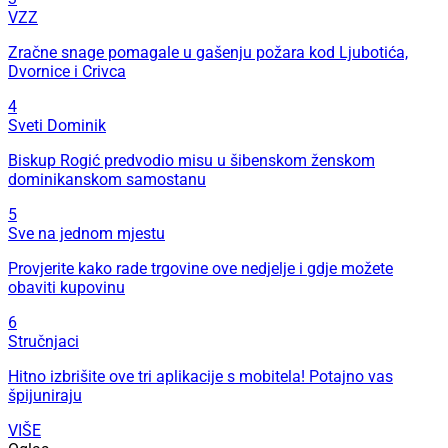
VZZ
Zračne snage pomagale u gašenju požara kod Ljubotića,
Dvornice i Crivca
4
Sveti Dominik
Biskup Rogić predvodio misu u šibenskom ženskom
dominikanskom samostanu
5
Sve na jednom mjestu
Provjerite kako rade trgovine ove nedjelje i gdje možete
obaviti kupovinu
6
Stručnjaci
Hitno izbrišite ove tri aplikacije s mobitela! Potajno vas
špijuniraju
VIŠE