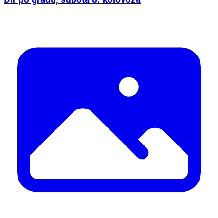
Đir po gradu, subota 8. kolovoza