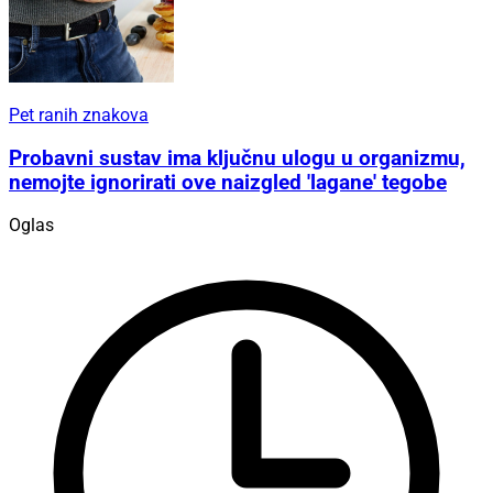
Pet ranih znakova
Probavni sustav ima ključnu ulogu u organizmu,
nemojte ignorirati ove naizgled 'lagane' tegobe
Oglas