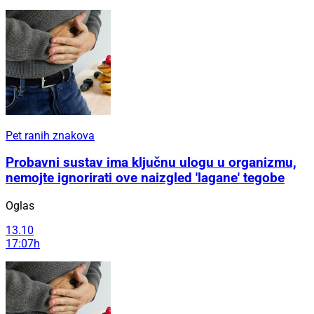
Pet ranih znakova
Probavni sustav ima ključnu ulogu u organizmu,
nemojte ignorirati ove naizgled 'lagane' tegobe
Oglas
13.10
17:07h