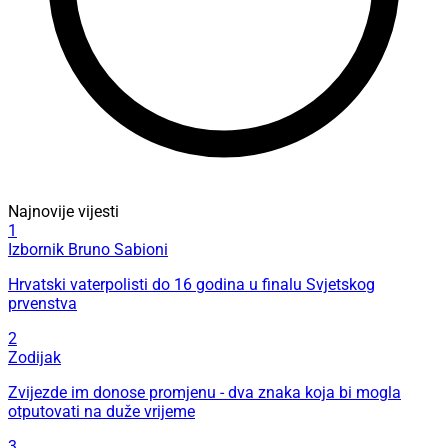
Najnovije vijesti
1
Izbornik Bruno Sabioni
Hrvatski vaterpolisti do 16 godina u finalu Svjetskog
prvenstva
2
Zodijak
Zvijezde im donose promjenu - dva znaka koja bi mogla
otputovati na duže vrijeme
3