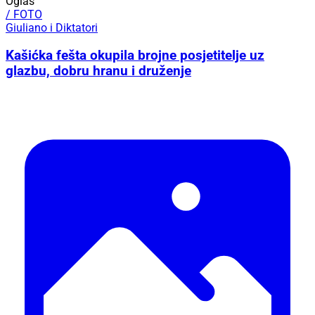
Oglas
/ FOTO
Giuliano i Diktatori
Kašićka fešta okupila brojne posjetitelje uz
glazbu, dobru hranu i druženje