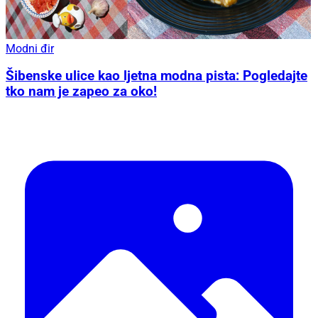
Modni đir
Šibenske ulice kao ljetna modna pista: Pogledajte
tko nam je zapeo za oko!