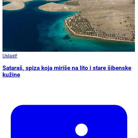
Uslast!
Sataraš, spiza koja miriše na lito i stare šibenske
kužine