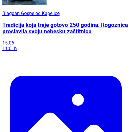
Blagdan Gospe od Kapelice
Tradicija koja traje gotovo 250 godina: Rogoznica
proslavila svoju nebesku zaštitnicu
15.06
11:01h