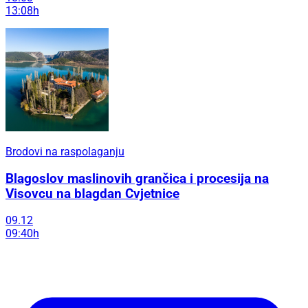
13:08h
Brodovi na raspolaganju
Blagoslov maslinovih grančica i procesija na
Visovcu na blagdan Cvjetnice
09.12
09:40h