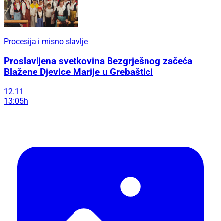
Procesija i misno slavlje
Proslavljena svetkovina Bezgrješnog začeća
Blažene Djevice Marije u Grebaštici
12.11
13:05h