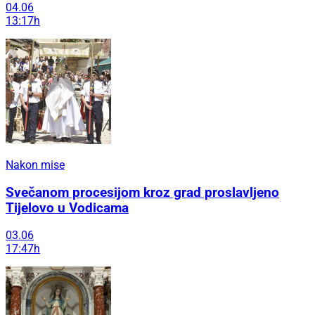
04.06
13:17h
Nakon mise
Svečanom procesijom kroz grad proslavljeno
Tijelovo u Vodicama
03.06
17:47h