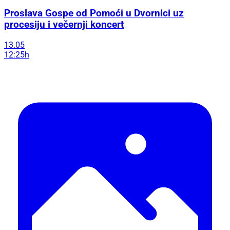
Proslava Gospe od Pomoći u Dvornici uz
procesiju i večernji koncert
13.05
12:25h