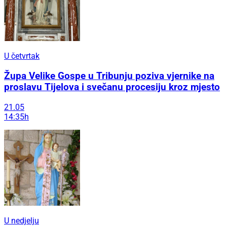
U četvrtak
Župa Velike Gospe u Tribunju poziva vjernike na
proslavu Tijelova i svečanu procesiju kroz mjesto
21.05
14:35h
U nedjelju