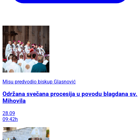
Misu predvodio biskup Glasnović
Održana svečana procesija u povodu blagdana sv.
Mihovila
28.09
09:42h