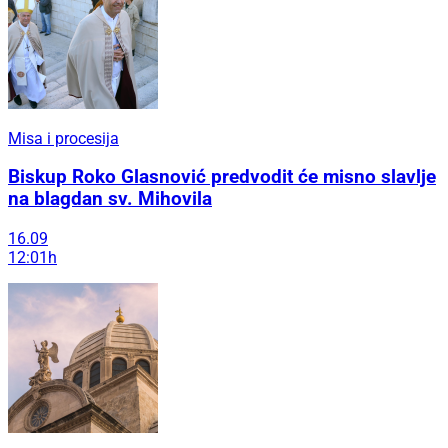
Misa i procesija
Biskup Roko Glasnović predvodit će misno slavlje
na blagdan sv. Mihovila
16.09
12:01h