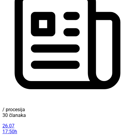
/ procesija
30 članaka
26.07
17:50h