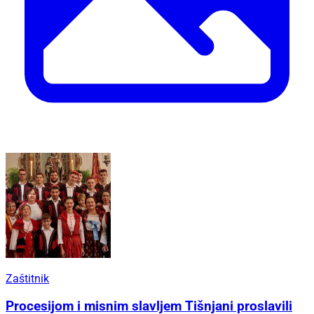
Zaštitnik
Procesijom i misnim slavljem Tišnjani proslavili