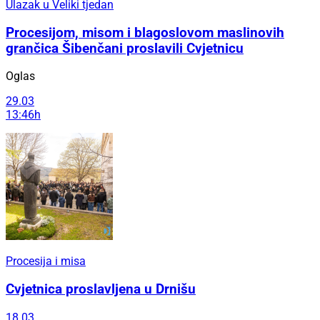
Ulazak u Veliki tjedan
Procesijom, misom i blagoslovom maslinovih
grančica Šibenčani proslavili Cvjetnicu
Oglas
29.03
13:46h
Procesija i misa
Cvjetnica proslavljena u Drnišu
18.03