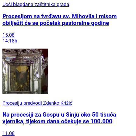
Uoči blagdana zaštitnika grada
Procesijom na tvrđavu sv. Mihovila i misom
obilježit će se početak pastoralne godine
15.08
14:18h
Procesiju predvodi Zdenko Križić
Na procesiji za Gospu u Sinju oko 50 tisuća
vjernika, tijekom dana očekuje se 100.000
11.08