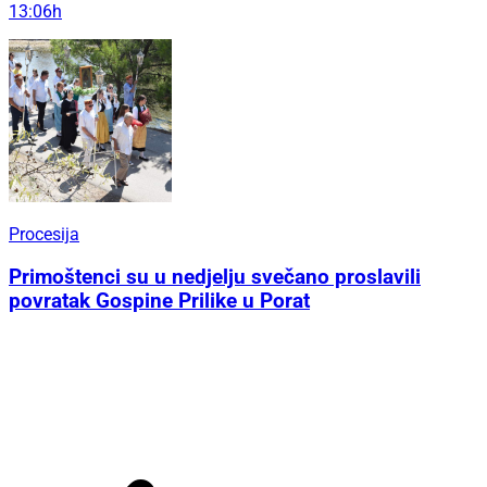
13:06h
Procesija
Primoštenci su u nedjelju svečano proslavili
povratak Gospine Prilike u Porat