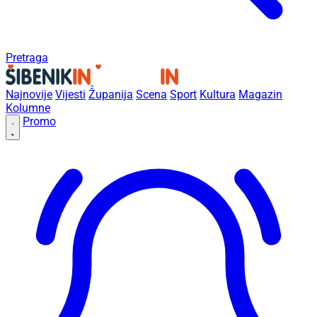
Pretraga
Najnovije
Vijesti
Županija
Scena
Sport
Kultura
Magazin
Kolumne
Promo