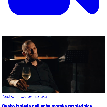
'Nestvarni' kadrovi iz zraka
Ovako izgleda najljepša morska razglednica