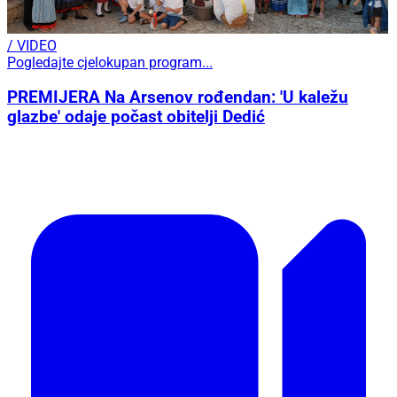
/ VIDEO
Pogledajte cjelokupan program...
PREMIJERA Na Arsenov rođendan: 'U kaležu
glazbe' odaje počast obitelji Dedić