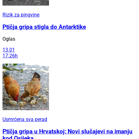
Rizik za pingvine
Ptičja gripa stigla do Antarktike
Oglas
13.01
17:26h
Usmrćena sva perad
Ptičja gripa u Hrvatskoj: Novi slučajevi na imanju
kod Osijeka