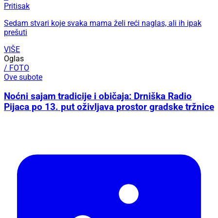
Pritisak
Sedam stvari koje svaka mama želi reći naglas, ali ih ipak
prešuti
VIŠE
Oglas
/ FOTO
Ove subote
Noćni sajam tradicije i običaja: Drniška Radio
Pijaca po 13. put oživljava prostor gradske tržnice