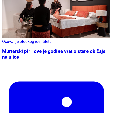
Očuvanje otočkog identiteta
Murterski pir i ove je godine vratio stare običaje
na ulice