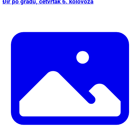
Đir po gradu, četvrtak 6. kolovoza