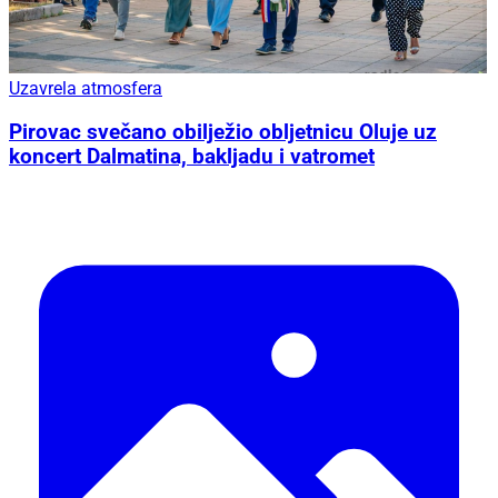
Uzavrela atmosfera
Pirovac svečano obilježio obljetnicu Oluje uz
koncert Dalmatina, bakljadu i vatromet