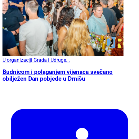
U organizaciji Grada i Udruge...
Budnicom i polaganjem vijenaca svečano
obilježen Dan pobjede u Drnišu