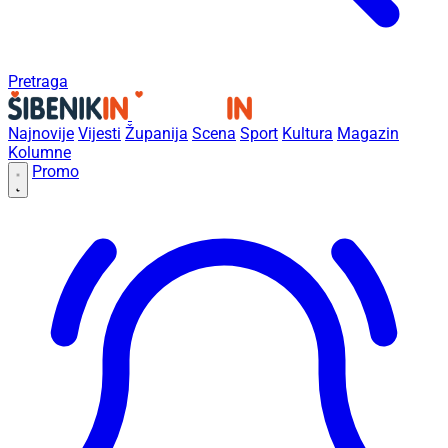
Pretraga
Najnovije
Vijesti
Županija
Scena
Sport
Kultura
Magazin
Kolumne
Promo