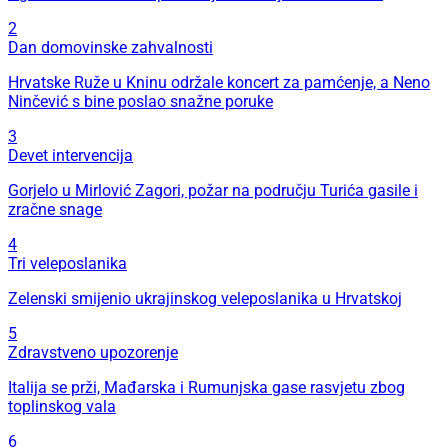
2
Dan domovinske zahvalnosti
Hrvatske Ruže u Kninu održale koncert za pamćenje, a Neno
Ninčević s bine poslao snažne poruke
3
Devet intervencija
Gorjelo u Mirlović Zagori, požar na području Turića gasile i
zračne snage
4
Tri veleposlanika
Zelenski smijenio ukrajinskog veleposlanika u Hrvatskoj
5
Zdravstveno upozorenje
Italija se prži, Mađarska i Rumunjska gase rasvjetu zbog
toplinskog vala
6