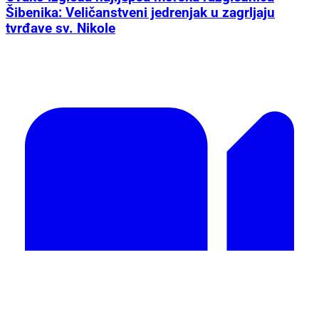
Šibenika: Veličanstveni jedrenjak u zagrljaju
tvrđave sv. Nikole