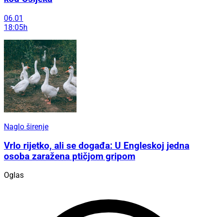
06.01
18:05h
Naglo širenje
Vrlo rijetko, ali se događa: U Engleskoj jedna
osoba zaražena ptičjom gripom
Oglas