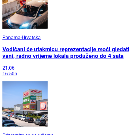
Panama-Hrvatska
Vodičani će utakmicu reprezentacije moći gledati
vani, radno vrijeme lokala produženo do 4 sata
21.06
16:50h