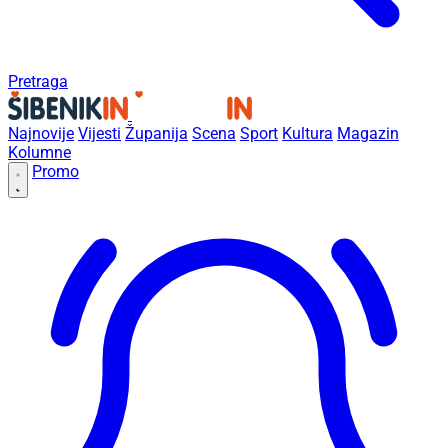
Pretraga
Najnovije
Vijesti
Županija
Scena
Sport
Kultura
Magazin
Kolumne
Promo