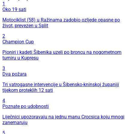
1
Oko 19 sati
Motociklist (58) u Ražinama zadobio ozljede opasne po
život, prevezen u Split
2
Champion Cup
Pioniri i kadeti Šibenika uzeli po broncu na nogometnom
turniru u Kupresu
3
Dva požara
Tri vatrogasne intervencije u Šibensko-kninskoj županiji
tijekom proteklih 12 sati
4
Poznate po udobnosti
Liječnici upozoravaju na jednu manu Crocsica koju mnogi
zanemaruju
5