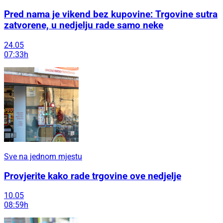
Pred nama je vikend bez kupovine: Trgovine sutra
zatvorene, u nedjelju rade samo neke
24.05
07:33h
Sve na jednom mjestu
Provjerite kako rade trgovine ove nedjelje
10.05
08:59h