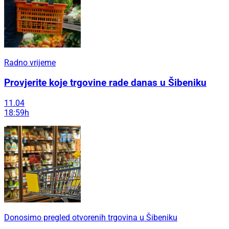
Radno vrijeme
Provjerite koje trgovine rade danas u Šibeniku
11.04
18:59h
Donosimo pregled otvorenih trgovina u Šibeniku