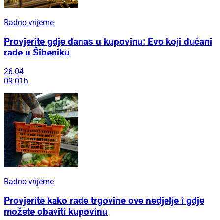
Radno vrijeme
Provjerite gdje danas u kupovinu: Evo koji dućani
rade u Šibeniku
26.04
09:01h
Radno vrijeme
Provjerite kako rade trgovine ove nedjelje i gdje
možete obaviti kupovinu