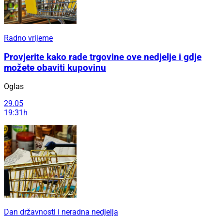
Radno vrijeme
Provjerite kako rade trgovine ove nedjelje i gdje
možete obaviti kupovinu
Oglas
29.05
19:31h
Dan državnosti i neradna nedjelja