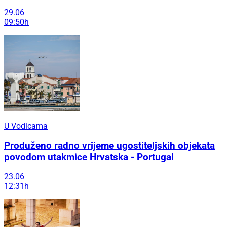
29.06
09:50h
U Vodicama
Produženo radno vrijeme ugostiteljskih objekata
povodom utakmice Hrvatska - Portugal
23.06
12:31h