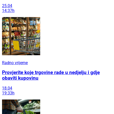
25.04
14:37h
Radno vrijeme
Provjerite koje trgovine rade u nedjelju i gdje
obaviti kupovinu
18.04
19:33h