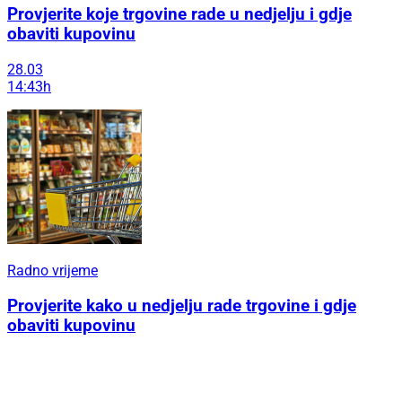
Provjerite koje trgovine rade u nedjelju i gdje
obaviti kupovinu
28.03
14:43h
Radno vrijeme
Provjerite kako u nedjelju rade trgovine i gdje
obaviti kupovinu