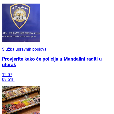
Služba upravnih poslova
Provjerite kako će policija u Mandalini raditi u
utorak
12.07
09:51h