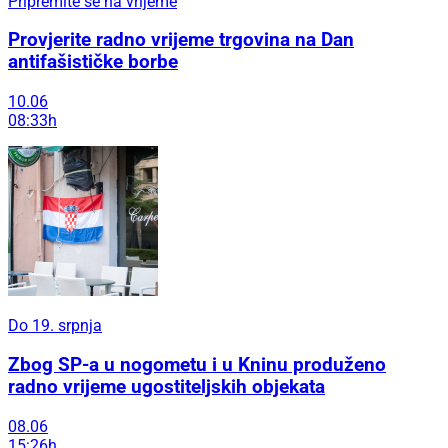
Pripremite se na vrijeme
Provjerite radno vrijeme trgovina na Dan
antifašističke borbe
10.06
08:33h
Do 19. srpnja
Zbog SP-a u nogometu i u Kninu produženo
radno vrijeme ugostiteljskih objekata
08.06
15:26h