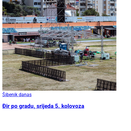
Šibenik danas
Đir po gradu, srijeda 5. kolovoza