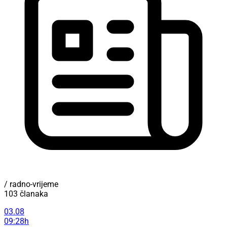
/ radno-vrijeme
103 članaka
03.08
09:28h