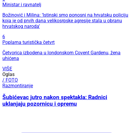
Ministar i ravnatelj
Božinović i Milina: ‘Istinski smo ponosni na hrvatsku policiju
koja je od prvih dana velikosrpske agresije stala u obranu
hrvatskog naroda’
6
Poplarna turistička četvrt
Četvorica izbodena u londonskom Covent Gardenu, žena
uhićena
VIŠE
Oglas
/ FOTO
Razmontiranje
Šubićevac jutro nakon spektakla: Radnici
uklanjaju pozornicu i opremu