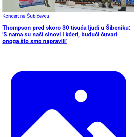
Koncert na Šubićevcu
Thompson pred skoro 30 tisuća ljudi u Šibeniku:
'S nama su naši sinovi i kćeri, budući čuvari
onoga što smo napravili'