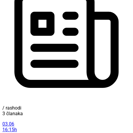
/ rashodi
3 članaka
03.06
16:15h