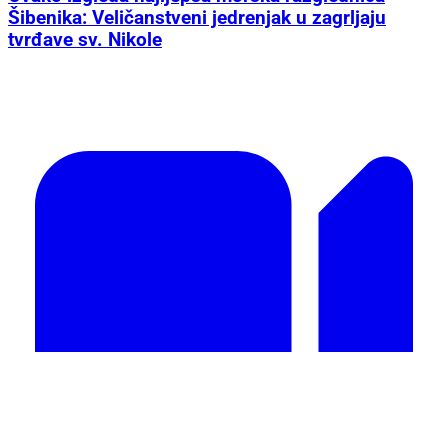
Šibenika: Veličanstveni jedrenjak u zagrljaju
tvrđave sv. Nikole