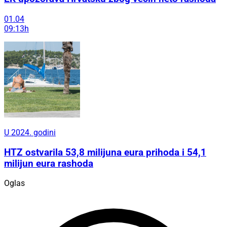
01.04
09:13h
U 2024. godini
HTZ ostvarila 53,8 milijuna eura prihoda i 54,1
milijun eura rashoda
Oglas