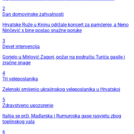
2
Dan domovinske zahvalnosti
Hrvatske Ruže u Kninu održale koncert za pamćenje, a Neno
Ninčević s bine poslao snažne poruke
3
Devet intervencija
Gorjelo u Mirlović Zagori, požar na području Turića gasile i
zračne snage
4
Tri veleposlanika
Zelenski smijenio ukrajinskog veleposlanika u Hrvatskoj
5
Zdravstveno upozorenje
Italija se prži, Mađarska i Rumunjska gase rasvjetu zbog
toplinskog vala
6