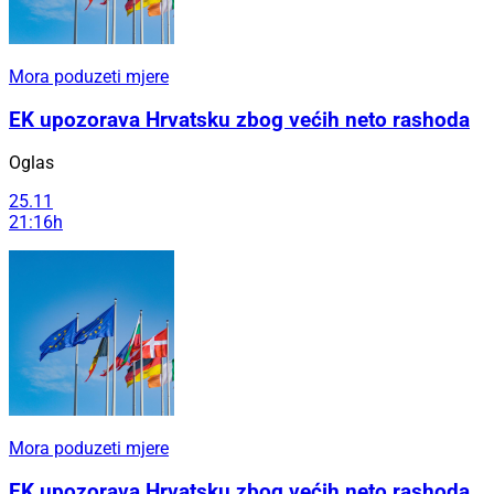
Mora poduzeti mjere
EK upozorava Hrvatsku zbog većih neto rashoda
Oglas
25.11
21:16h
Mora poduzeti mjere
EK upozorava Hrvatsku zbog većih neto rashoda