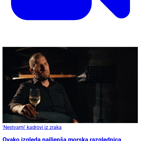
'Nestvarni' kadrovi iz zraka
Ovako izgleda najljepša morska razglednica