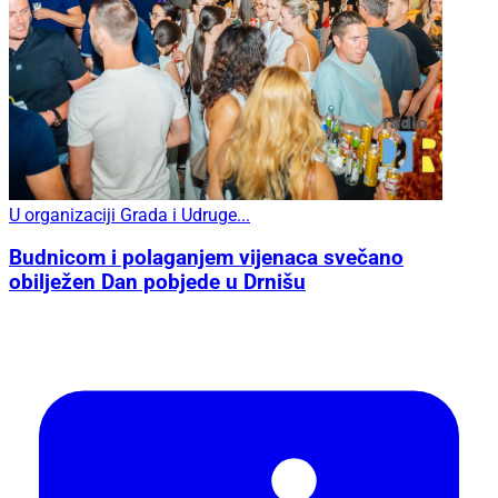
U organizaciji Grada i Udruge...
Budnicom i polaganjem vijenaca svečano
obilježen Dan pobjede u Drnišu