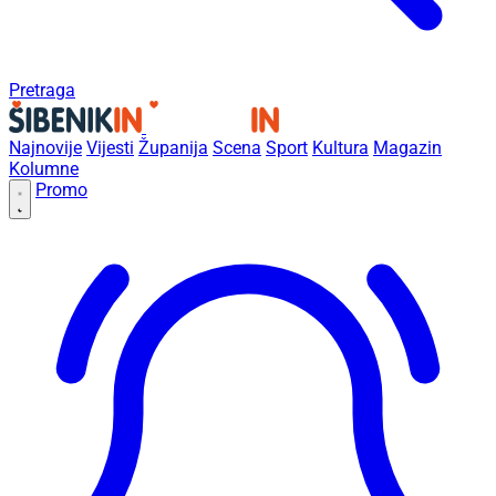
Pretraga
Najnovije
Vijesti
Županija
Scena
Sport
Kultura
Magazin
Kolumne
Promo