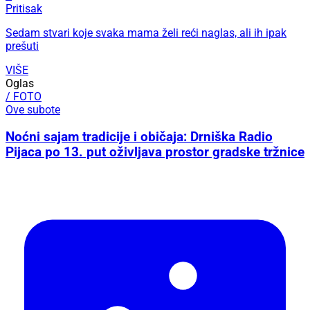
Pritisak
Sedam stvari koje svaka mama želi reći naglas, ali ih ipak
prešuti
VIŠE
Oglas
/ FOTO
Ove subote
Noćni sajam tradicije i običaja: Drniška Radio
Pijaca po 13. put oživljava prostor gradske tržnice