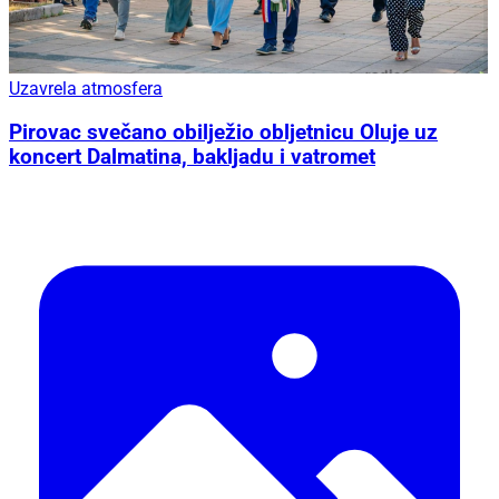
Uzavrela atmosfera
Pirovac svečano obilježio obljetnicu Oluje uz
koncert Dalmatina, bakljadu i vatromet