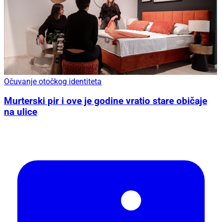
Očuvanje otočkog identiteta
Murterski pir i ove je godine vratio stare običaje
na ulice