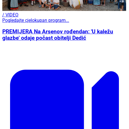
/ VIDEO
Pogledajte cjelokupan program...
PREMIJERA Na Arsenov rođendan: 'U kaležu
glazbe' odaje počast obitelji Dedić