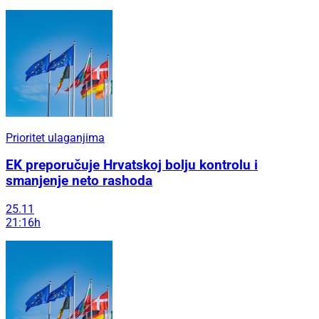
Prioritet ulaganjima
EK preporučuje Hrvatskoj bolju kontrolu i
smanjenje neto rashoda
25.11
21:16h