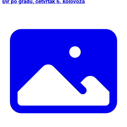
Đir po gradu, četvrtak 6. kolovoza