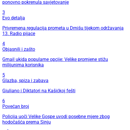
ponovno pokrenula savjetovanje
3
Evo detalja
Privremena regulacija prometa u Drnišu tijekom održavanja
13. Radio pijace
4
Objasnili i zašto
Gmail ukida popularne opcije: Velike promjene stižu
milijunima korisnika
5
Glazba, spiza i zabava
Giuliano i Diktatori na Kašićkoj fešti
6
Povećan broj
Policija uoči Velike Gospe uvodi posebne mjere zbog
hodočašća prema Sinju