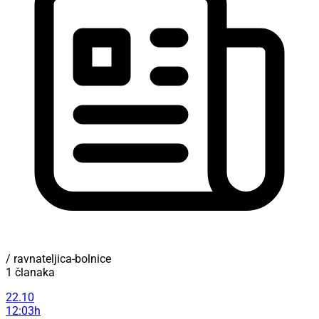
/ ravnateljica-bolnice
1 članaka
22.10
12:03h