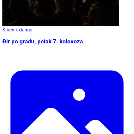
Šibenik danas
Đir po gradu, petak 7. kolovoza