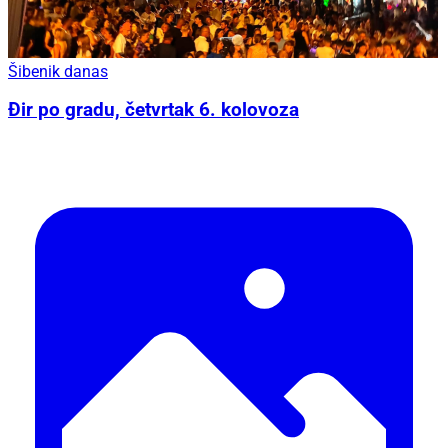
Šibenik danas
Đir po gradu, četvrtak 6. kolovoza