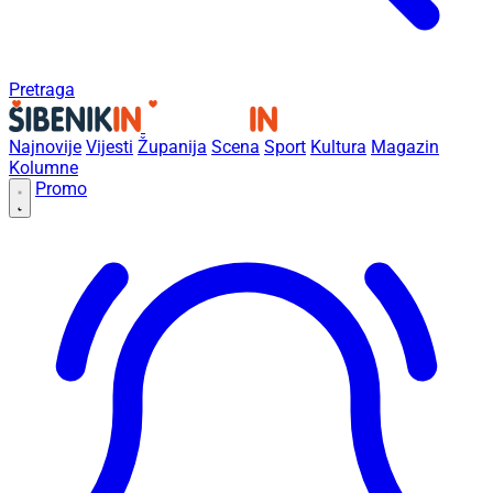
Pretraga
Najnovije
Vijesti
Županija
Scena
Sport
Kultura
Magazin
Kolumne
Promo