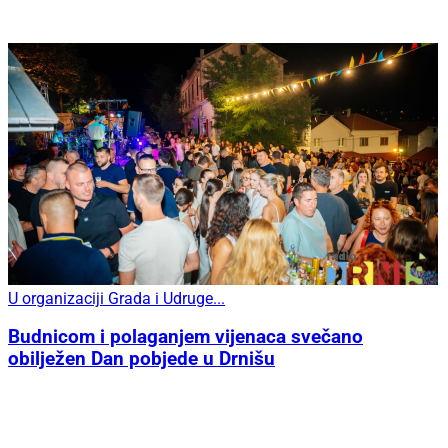
U organizaciji Grada i Udruge...
Budnicom i polaganjem vijenaca svečano
obilježen Dan pobjede u Drnišu