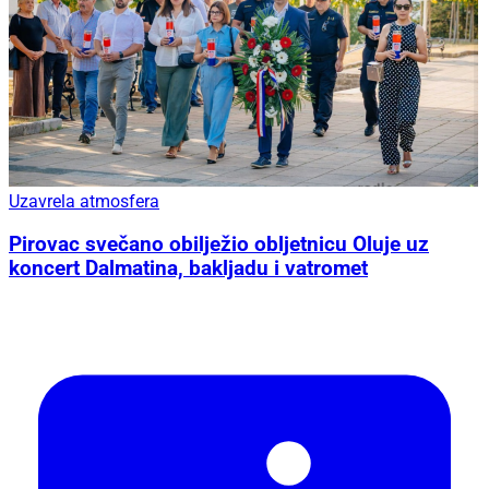
Uzavrela atmosfera
Pirovac svečano obilježio obljetnicu Oluje uz
koncert Dalmatina, bakljadu i vatromet