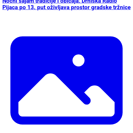
Noćni sajam tradicije i običaja: Drniška Radio
Pijaca po 13. put oživljava prostor gradske tržnice