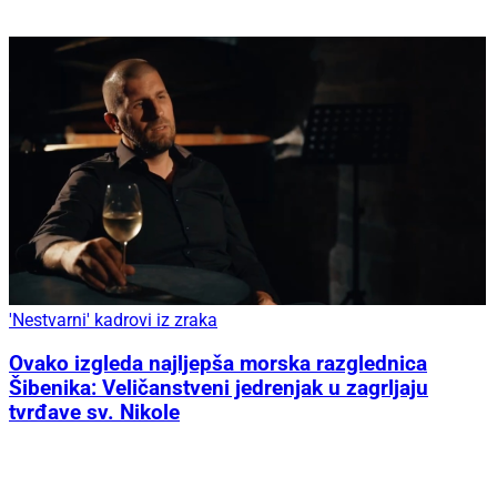
'Nestvarni' kadrovi iz zraka
Ovako izgleda najljepša morska razglednica
Šibenika: Veličanstveni jedrenjak u zagrljaju
tvrđave sv. Nikole