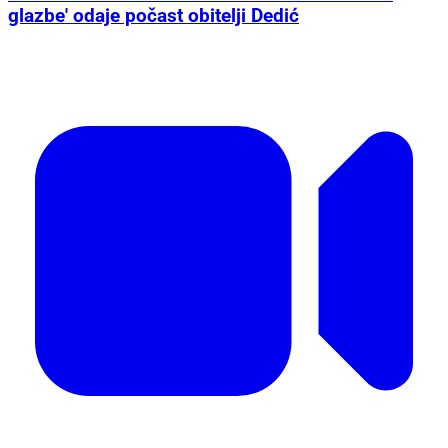
glazbe' odaje počast obitelji Dedić