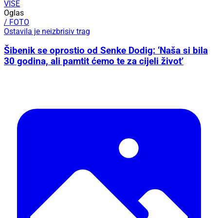
VIŠE
Oglas
/ FOTO
Ostavila je neizbrisiv trag
Šibenik se oprostio od Senke Dodig: ‘Naša si bila
30 godina, ali pamtit ćemo te za cijeli život’