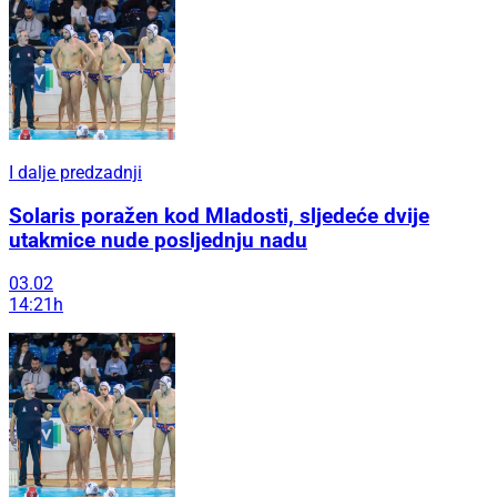
I dalje predzadnji
Solaris poražen kod Mladosti, sljedeće dvije
utakmice nude posljednju nadu
03.02
14:21h