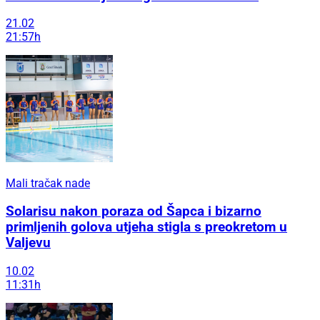
21.02
21:57h
Mali tračak nade
Solarisu nakon poraza od Šapca i bizarno
primljenih golova utjeha stigla s preokretom u
Valjevu
10.02
11:31h