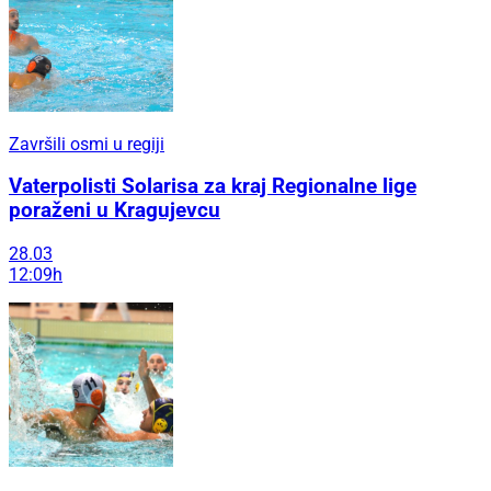
Završili osmi u regiji
Vaterpolisti Solarisa za kraj Regionalne lige
poraženi u Kragujevcu
28.03
12:09h