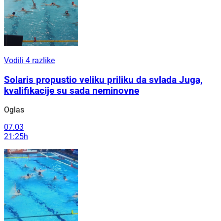
Vodili 4 razlike
Solaris propustio veliku priliku da svlada Juga,
kvalifikacije su sada neminovne
Oglas
07.03
21:25h