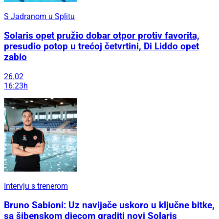
S Jadranom u Splitu
Solaris opet pružio dobar otpor protiv favorita,
presudio potop u trećoj četvrtini, Di Liddo opet
zabio
26.02
16:23h
Intervju s trenerom
Bruno Sabioni: Uz navijače uskoro u ključne bitke,
sa šibenskom djecom graditi novi Solaris