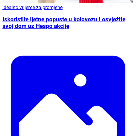
Idealno vrijeme za promjene
Iskoristite ljetne popuste u kolovozu i osvježite
svoj dom uz Hespo akcije