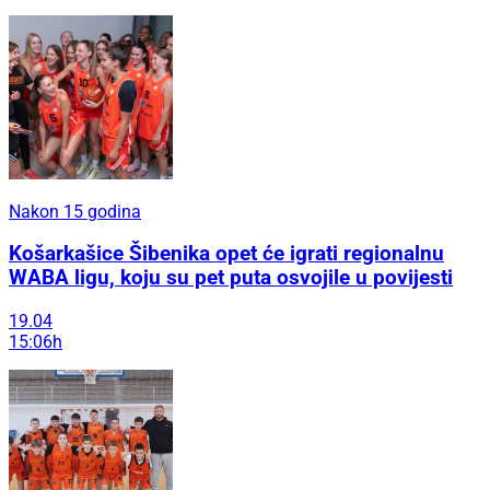
Nakon 15 godina
Košarkašice Šibenika opet će igrati regionalnu
WABA ligu, koju su pet puta osvojile u povijesti
19.04
15:06h