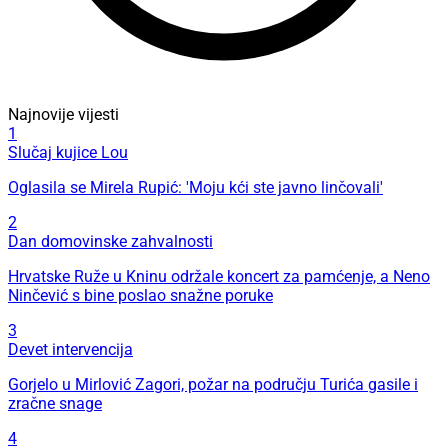
Najnovije vijesti
1
Slučaj kujice Lou
Oglasila se Mirela Rupić: 'Moju kći ste javno linčovali'
2
Dan domovinske zahvalnosti
Hrvatske Ruže u Kninu održale koncert za pamćenje, a Neno
Ninčević s bine poslao snažne poruke
3
Devet intervencija
Gorjelo u Mirlović Zagori, požar na području Turića gasile i
zračne snage
4