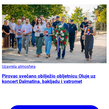
Uzavrela atmosfera
Pirovac svečano obilježio obljetnicu Oluje uz
koncert Dalmatina, bakljadu i vatromet