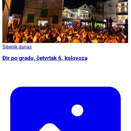
Šibenik danas
Đir po gradu, četvrtak 6. kolovoza