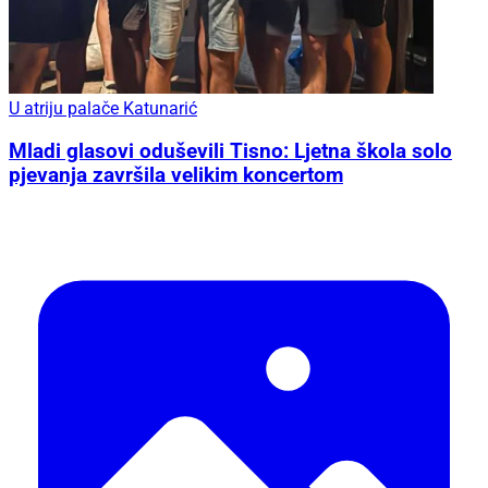
U atriju palače Katunarić
Mladi glasovi oduševili Tisno: Ljetna škola solo
pjevanja završila velikim koncertom