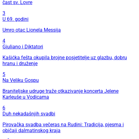
čast sv. Lovre
3
U 69. godini
Umro otac Lionela Messija
4
Giuliano i Diktatori
Kašićka fešta okupila brojne posjetitelje uz glazbu, dobru
hranu i druženje
5
Na Veliku Gospu
Braniteljske udruge traže otkazivanje koncerta Jelene
Karleuše u Vodicama
6
Duh nekadašnjih svadbi
Pirovačka svadba večeras na Rudini: Tradicija, pjesma i
običaji dalmatinskog kraja