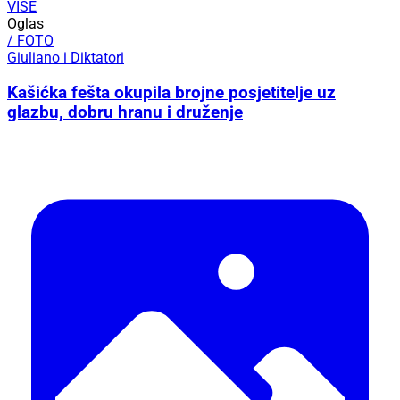
VIŠE
Oglas
/ FOTO
Giuliano i Diktatori
Kašićka fešta okupila brojne posjetitelje uz
glazbu, dobru hranu i druženje