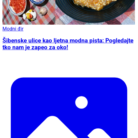
Modni đir
Šibenske ulice kao ljetna modna pista: Pogledajte
tko nam je zapeo za oko!