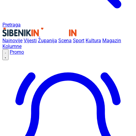
Pretraga
Najnovije
Vijesti
Županija
Scena
Sport
Kultura
Magazin
Kolumne
Promo