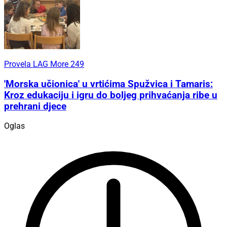
Provela LAG More 249
'Morska učionica' u vrtićima Spužvica i Tamaris:
Kroz edukaciju i igru do boljeg prihvaćanja ribe u
prehrani djece
Oglas