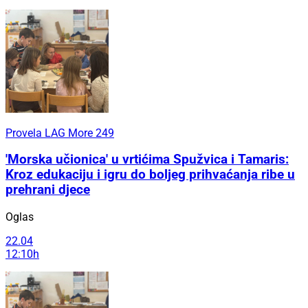
Provela LAG More 249
'Morska učionica' u vrtićima Spužvica i Tamaris:
Kroz edukaciju i igru do boljeg prihvaćanja ribe u
prehrani djece
Oglas
22.04
12:10h