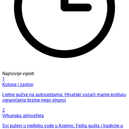
Najnovije vijesti
1
Kolone i zastoji
Ljetne gužve na autocestama: Hrvatski vozači manje poštuju
ograničenja brzine nego stranci
2
Vrhunska atmosfera
Svi putevi u nedjelju vode u Koprno: Fešta gušta i tradicije u