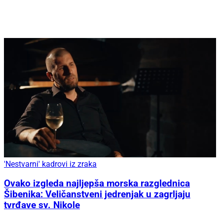
'Nestvarni' kadrovi iz zraka
Ovako izgleda najljepša morska razglednica
Šibenika: Veličanstveni jedrenjak u zagrljaju
tvrđave sv. Nikole