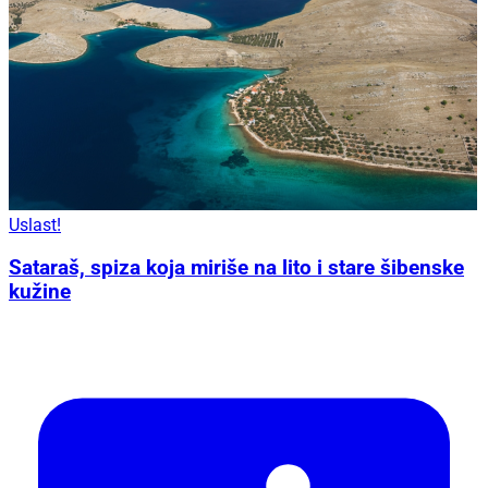
Uslast!
Sataraš, spiza koja miriše na lito i stare šibenske
kužine