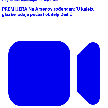
PREMIJERA Na Arsenov rođendan: 'U kaležu
glazbe' odaje počast obitelji Dedić