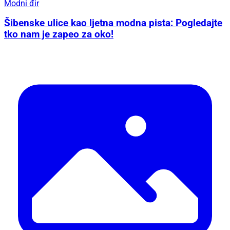
Modni đir
Šibenske ulice kao ljetna modna pista: Pogledajte
tko nam je zapeo za oko!