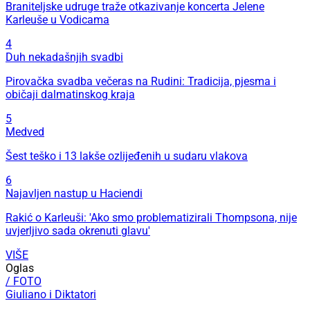
Braniteljske udruge traže otkazivanje koncerta Jelene
Karleuše u Vodicama
4
Duh nekadašnjih svadbi
Pirovačka svadba večeras na Rudini: Tradicija, pjesma i
običaji dalmatinskog kraja
5
Medved
Šest teško i 13 lakše ozlijeđenih u sudaru vlakova
6
Najavljen nastup u Haciendi
Rakić o Karleuši: 'Ako smo problematizirali Thompsona, nije
uvjerljivo sada okrenuti glavu'
VIŠE
Oglas
/ FOTO
Giuliano i Diktatori