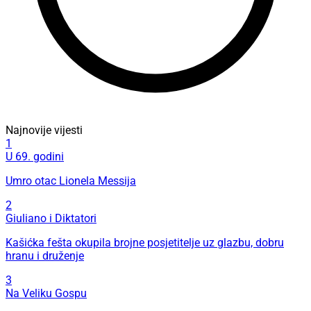
Najnovije vijesti
1
U 69. godini
Umro otac Lionela Messija
2
Giuliano i Diktatori
Kašićka fešta okupila brojne posjetitelje uz glazbu, dobru
hranu i druženje
3
Na Veliku Gospu