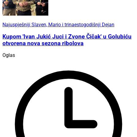
Najuspješniji Slaven, Mario i trinaestogodišnji Dejan
Kupom 'Ivan Jukić Juci i Zvone Čičak' u Golubiću
otvorena nova sezona ribolova
Oglas