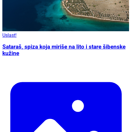
Uslast!
Sataraš, spiza koja miriše na lito i stare šibenske
kužine