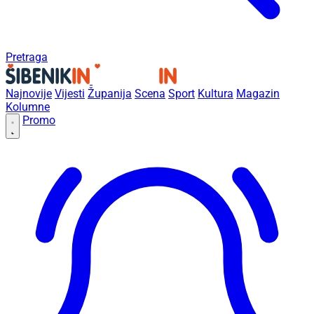
Pretraga
Najnovije
Vijesti
Županija
Scena
Sport
Kultura
Magazin
Kolumne
Promo