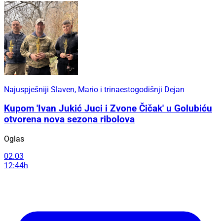
Najuspješniji Slaven, Mario i trinaestogodišnji Dejan
Kupom 'Ivan Jukić Juci i Zvone Čičak' u Golubiću
otvorena nova sezona ribolova
Oglas
02.03
12:44h