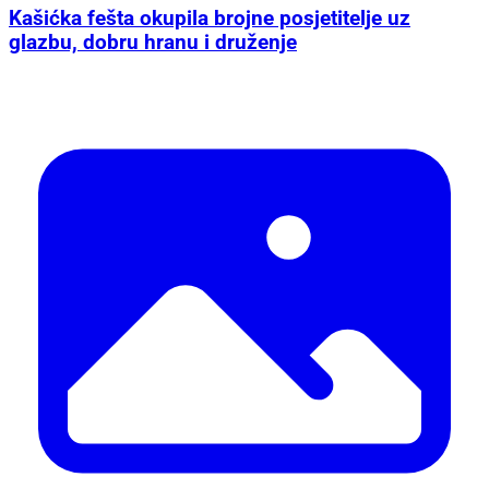
Kašićka fešta okupila brojne posjetitelje uz
glazbu, dobru hranu i druženje