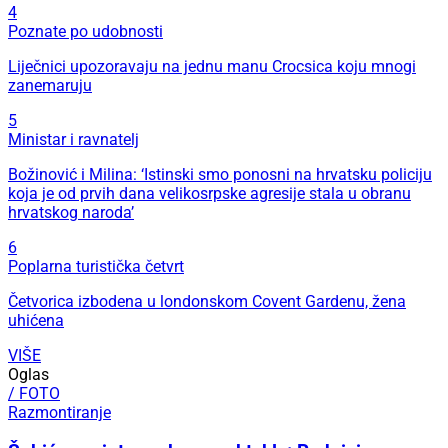
4
Poznate po udobnosti
Liječnici upozoravaju na jednu manu Crocsica koju mnogi
zanemaruju
5
Ministar i ravnatelj
Božinović i Milina: ‘Istinski smo ponosni na hrvatsku policiju
koja je od prvih dana velikosrpske agresije stala u obranu
hrvatskog naroda’
6
Poplarna turistička četvrt
Četvorica izbodena u londonskom Covent Gardenu, žena
uhićena
VIŠE
Oglas
/ FOTO
Razmontiranje