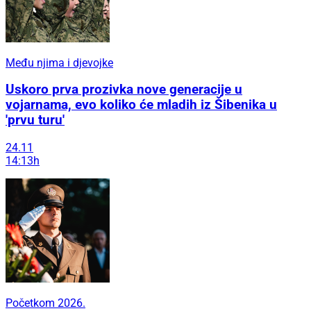
Među njima i djevojke
Uskoro prva prozivka nove generacije u
vojarnama, evo koliko će mladih iz Šibenika u
'prvu turu'
24.11
14:13h
Početkom 2026.