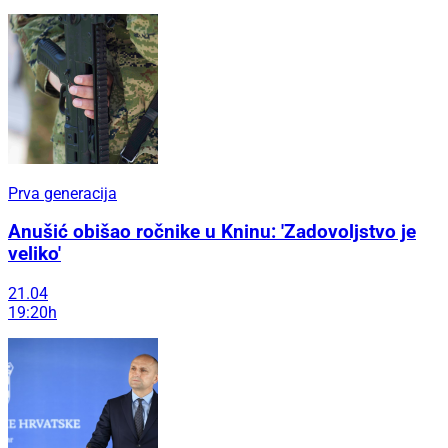
Prva generacija
Anušić obišao ročnike u Kninu: 'Zadovoljstvo je
veliko'
21.04
19:20h