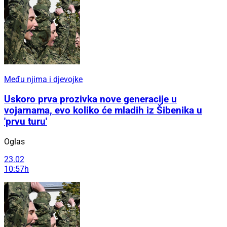
Među njima i djevojke
Uskoro prva prozivka nove generacije u
vojarnama, evo koliko će mladih iz Šibenika u
'prvu turu'
Oglas
23.02
10:57h