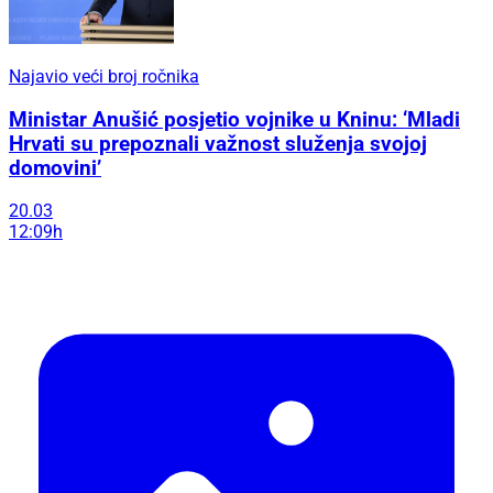
Najavio veći broj ročnika
Ministar Anušić posjetio vojnike u Kninu: ‘Mladi
Hrvati su prepoznali važnost služenja svojoj
domovini’
20.03
12:09h