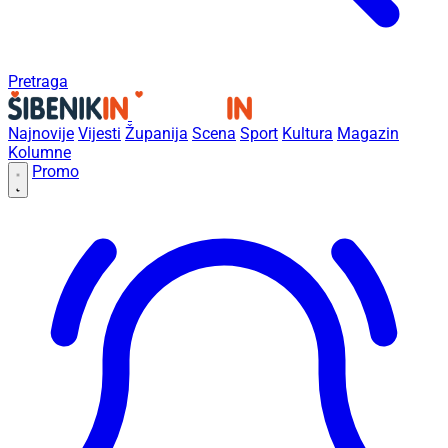
Pretraga
Najnovije
Vijesti
Županija
Scena
Sport
Kultura
Magazin
Kolumne
Promo