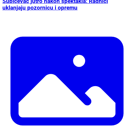
Šubićevac jutro nakon spektakla: Radnici
uklanjaju pozornicu i opremu