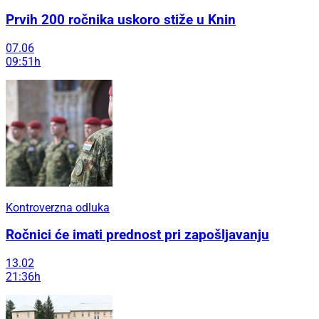
Prvih 200 ročnika uskoro stiže u Knin
07.06
09:51h
Kontroverzna odluka
Ročnici će imati prednost pri zapošljavanju
13.02
21:36h