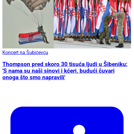
Koncert na Šubićevcu
Thompson pred skoro 30 tisuća ljudi u Šibeniku:
'S nama su naši sinovi i kćeri, budući čuvari
onoga što smo napravili'