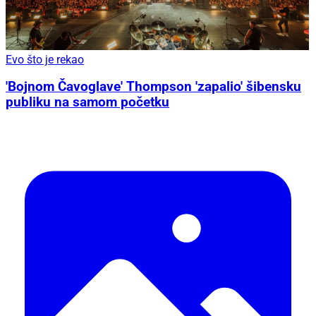
Evo što je rekao
'Bojnom Čavoglave' Thompson 'zapalio' šibensku
publiku na samom početku