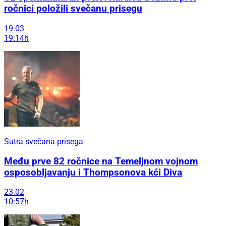
ročnici položili svečanu prisegu
19.03
19:14h
Sutra svečana prisega
Među prve 82 ročnice na Temeljnom vojnom
osposobljavanju i Thompsonova kći Diva
23.02
10:57h