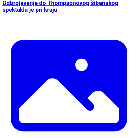
Odbrojavanje do Thompsonovog šibenskog
spektakla je pri kraju