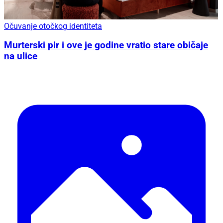
Očuvanje otočkog identiteta
Murterski pir i ove je godine vratio stare običaje
na ulice