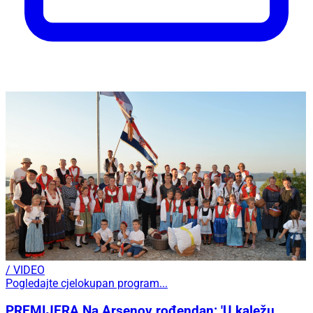
/ VIDEO
Pogledajte cjelokupan program...
PREMIJERA Na Arsenov rođendan: 'U kaležu