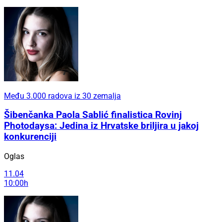
Među 3.000 radova iz 30 zemalja
Šibenčanka Paola Sablić finalistica Rovinj
Photodaysa: Jedina iz Hrvatske briljira u jakoj
konkurenciji
Oglas
11.04
10:00h