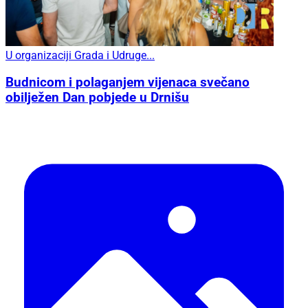
U organizaciji Grada i Udruge...
Budnicom i polaganjem vijenaca svečano
obilježen Dan pobjede u Drnišu