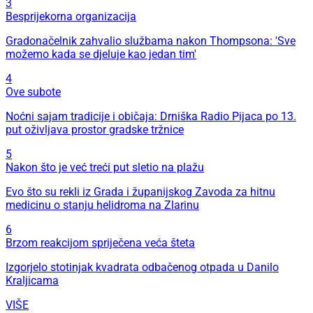
3
Besprijekorna organizacija
Gradonačelnik zahvalio službama nakon Thompsona: 'Sve
možemo kada se djeluje kao jedan tim'
4
Ove subote
Noćni sajam tradicije i običaja: Drniška Radio Pijaca po 13.
put oživljava prostor gradske tržnice
5
Nakon što je već treći put sletio na plažu
Evo što su rekli iz Grada i županijskog Zavoda za hitnu
medicinu o stanju helidroma na Zlarinu
6
Brzom reakcijom spriječena veća šteta
Izgorjelo stotinjak kvadrata odbačenog otpada u Danilo
Kraljicama
VIŠE