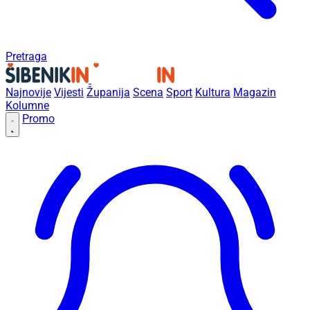
Pretraga
Najnovije
Vijesti
Županija
Scena
Sport
Kultura
Magazin
Kolumne
Promo