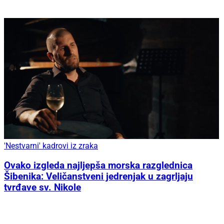
'Nestvarni' kadrovi iz zraka
Ovako izgleda najljepša morska razglednica
Šibenika: Veličanstveni jedrenjak u zagrljaju
tvrđave sv. Nikole