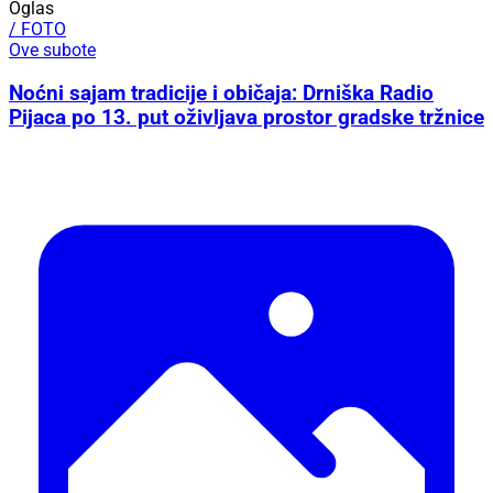
Oglas
/ FOTO
Ove subote
Noćni sajam tradicije i običaja: Drniška Radio
Pijaca po 13. put oživljava prostor gradske tržnice