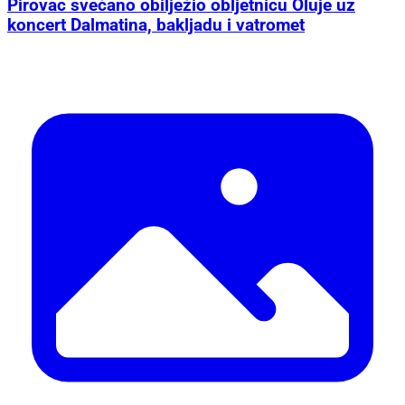
Pirovac svečano obilježio obljetnicu Oluje uz
koncert Dalmatina, bakljadu i vatromet