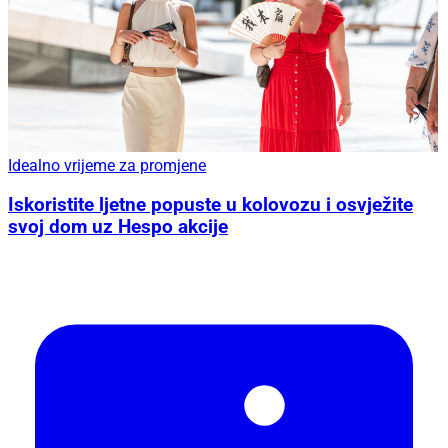
Idealno vrijeme za promjene
Iskoristite ljetne popuste u kolovozu i osvježite
svoj dom uz Hespo akcije