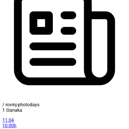
/ rovinj-photodays
1 članaka
11.04
10:00h