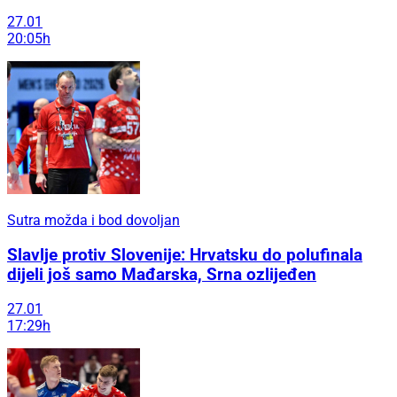
27.01
20:05h
Sutra možda i bod dovoljan
Slavlje protiv Slovenije: Hrvatsku do polufinala
dijeli još samo Mađarska, Srna ozlijeđen
27.01
17:29h