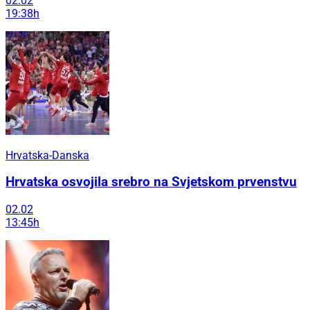
02.02
19:38h
Hrvatska-Danska
Hrvatska osvojila srebro na Svjetskom prvenstvu
02.02
13:45h