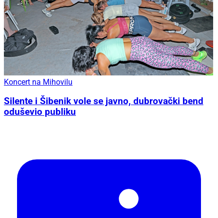
Koncert na Mihovilu
Silente i Šibenik vole se javno, dubrovački bend
oduševio publiku