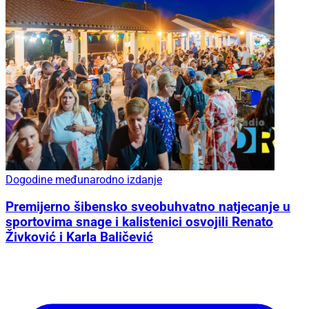
Dogodine međunarodno izdanje
Premijerno šibensko sveobuhvatno natjecanje u
sportovima snage i kalistenici osvojili Renato
Živković i Karla Baličević