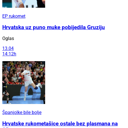
EP rukomet
Hrvatska uz puno muke pobijedila Gruziju
Oglas
13.04
14:12h
Španjolke bile bolje
Hrvatske rukometašice ostale bez plasmana na