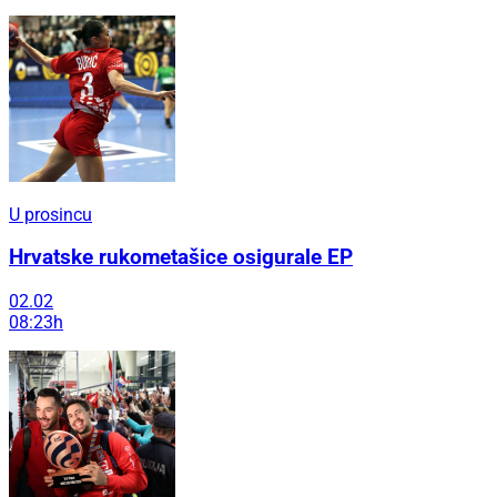
U prosincu
Hrvatske rukometašice osigurale EP
02.02
08:23h