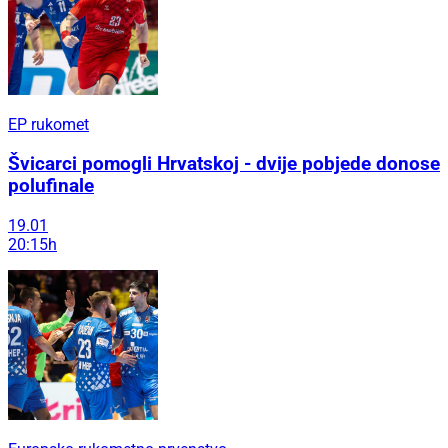
EP rukomet
Švicarci pomogli Hrvatskoj - dvije pobjede donose
polufinale
19.01
20:15h