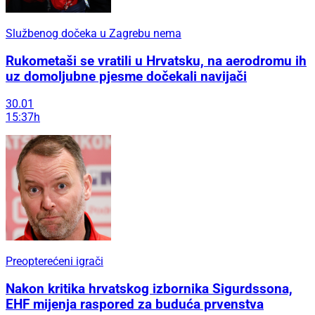
Službenog dočeka u Zagrebu nema
Rukometaši se vratili u Hrvatsku, na aerodromu ih
uz domoljubne pjesme dočekali navijači
30.01
15:37h
Preopterećeni igrači
Nakon kritika hrvatskog izbornika Sigurdssona,
EHF mijenja raspored za buduća prvenstva