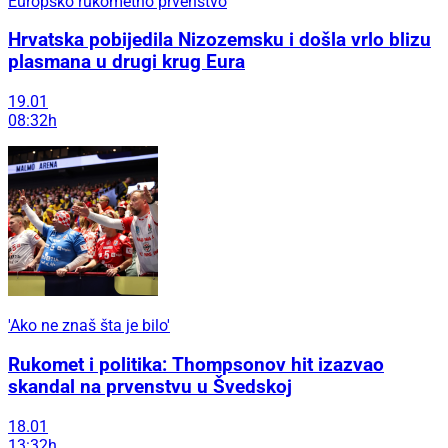
Europsko rukometno prvenstvo
Hrvatska pobijedila Nizozemsku i došla vrlo blizu
plasmana u drugi krug Eura
19.01
08:32h
'Ako ne znaš šta je bilo'
Rukomet i politika: Thompsonov hit izazvao
skandal na prvenstvu u Švedskoj
18.01
13:32h