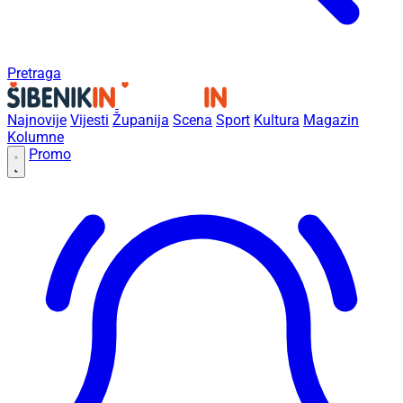
Pretraga
Najnovije
Vijesti
Županija
Scena
Sport
Kultura
Magazin
Kolumne
Promo