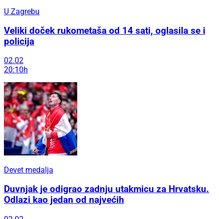
U Zagrebu
Veliki doček rukometaša od 14 sati, oglasila se i
policija
02.02
20:10h
Devet medalja
Duvnjak je odigrao zadnju utakmicu za Hrvatsku.
Odlazi kao jedan od najvećih