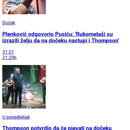
Doček
Plenković odgovorio Pusiću: 'Rukometaši su
izrazili želju da na dočeku nastupi i Thompson'
31.01
21:29h
U ponedjeljak
Thompson potvrdio da će pjevati na dočeku