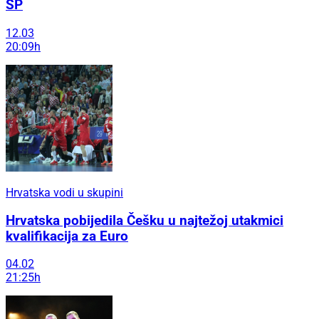
SP
12.03
20:09h
Hrvatska vodi u skupini
Hrvatska pobijedila Češku u najtežoj utakmici
kvalifikacija za Euro
04.02
21:25h