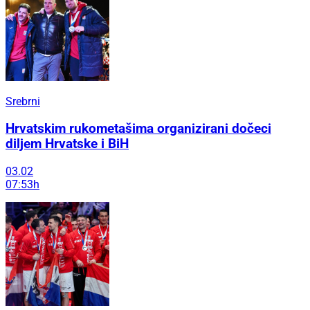
Srebrni
Hrvatskim rukometašima organizirani dočeci
diljem Hrvatske i BiH
03.02
07:53h