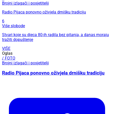
Brojni izlagači i posjetitelji
Radio Pijaca ponovno oživjela drnišku tradiciju
6
Više slobode
Stvari koje su djeca 80-ih radila bez pitanja, a danas moraju
tražiti dopuštenje
VIŠE
Oglas
/ FOTO
Brojni izlagači i posjetitelji
Radio Pijaca ponovno oživjela drnišku tradiciju