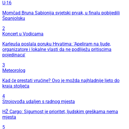
U-16
Momčad Bruna Sabionija svjetski prvak, u finalu pobijedili
Španjolsku
2
Koncert u Vodicama
Karleuša poslala poruku Hrvatima: 'Apeliram na ljude,
organizatore i lokalne vlasti da ne podliježu pritiscima
pojedinaca'
3
Meteorolog
Kad će prestati vrućine? Ovo je možda najhladnije ljeto do
kraja stoljeća
4
Strojovođa udaljen s radnog mjesta
HŽ Cargo: Sigurnost je prioritet, ljudskim greškama nema
mjesta
5