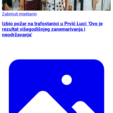
Zabrinuti mještanin
Izbio požar na trafostanici u Prvić Luci: 'Ovo je
rezultat višegodišnjeg zanemarivanja i
neodržavanja'