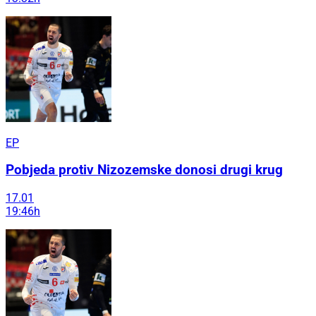
EP
Pobjeda protiv Nizozemske donosi drugi krug
17.01
19:46h