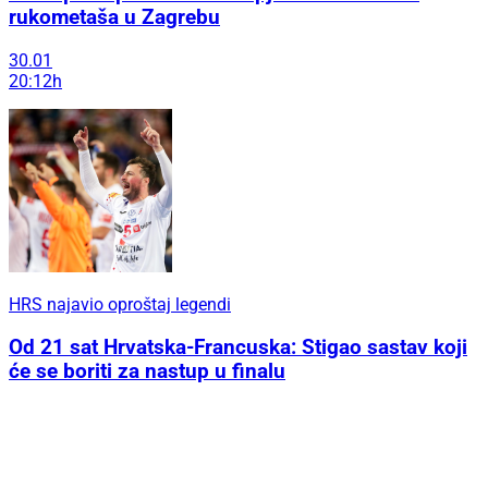
rukometaša u Zagrebu
30.01
20:12h
HRS najavio oproštaj legendi
Od 21 sat Hrvatska-Francuska: Stigao sastav koji
će se boriti za nastup u finalu