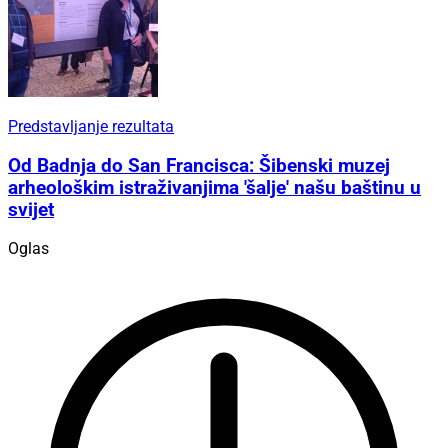
Predstavljanje rezultata
Od Badnja do San Francisca: Šibenski muzej
arheološkim istraživanjima 'šalje' našu baštinu u
svijet
Oglas