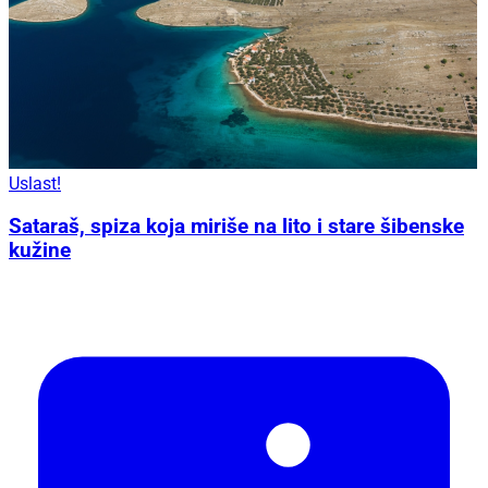
Uslast!
Sataraš, spiza koja miriše na lito i stare šibenske
kužine