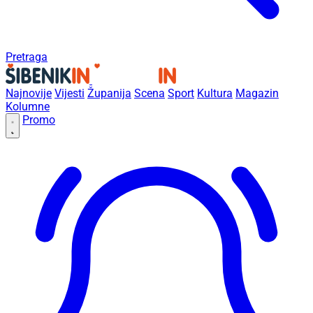
Pretraga
Najnovije
Vijesti
Županija
Scena
Sport
Kultura
Magazin
Kolumne
Promo