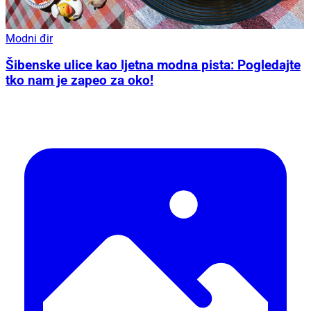
Modni đir
Šibenske ulice kao ljetna modna pista: Pogledajte
tko nam je zapeo za oko!