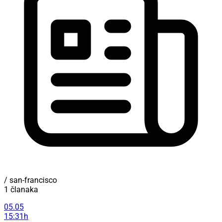
/ san-francisco
1 članaka
05.05
15:31h