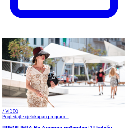
/ VIDEO
Pogledajte cjelokupan program...
PREMIJERA Na Arsenov rođendan: 'U kaležu