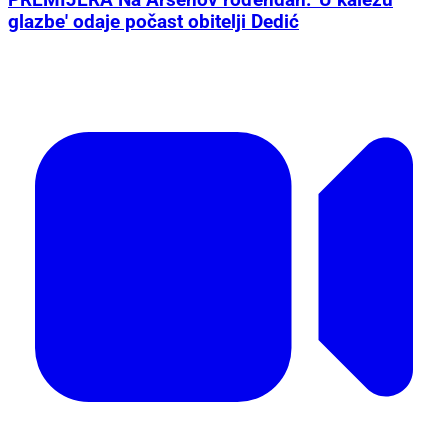
glazbe' odaje počast obitelji Dedić