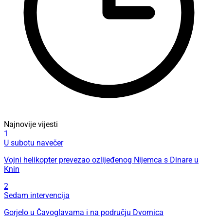
Najnovije vijesti
1
U subotu navečer
Vojni helikopter prevezao ozlijeđenog Nijemca s Dinare u
Knin
2
Sedam intervencija
Gorjelo u Čavoglavama i na području Dvornica