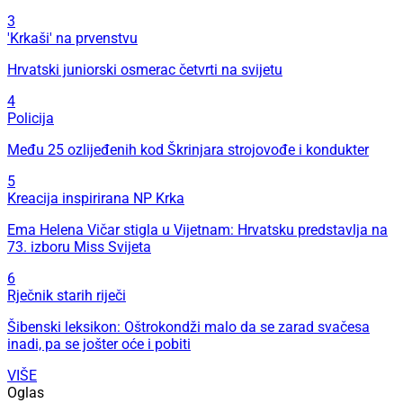
3
'Krkaši' na prvenstvu
Hrvatski juniorski osmerac četvrti na svijetu
4
Policija
Među 25 ozlijeđenih kod Škrinjara strojovođe i kondukter
5
Kreacija inspirirana NP Krka
Ema Helena Vičar stigla u Vijetnam: Hrvatsku predstavlja na
73. izboru Miss Svijeta
6
Rječnik starih riječi
Šibenski leksikon: Oštrokondži malo da se zarad svačesa
inadi, pa se jošter oće i pobiti
VIŠE
Oglas