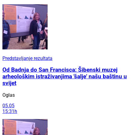
Predstavljanje rezultata
Od Badnja do San Francisca: Šibenski muzej
arheološkim istraživanjima 'šalje' našu baštinu u
svijet
Oglas
05.05
15:31h