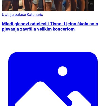
U atriju palače Katunarić
Mladi glasovi oduševili Tisno: Ljetna škola solo
pjevanja završila velikim koncertom