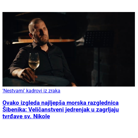
'Nestvarni' kadrovi iz zraka
Ovako izgleda najljepša morska razglednica
Šibenika: Veličanstveni jedrenjak u zagrljaju
tvrđave sv. Nikole