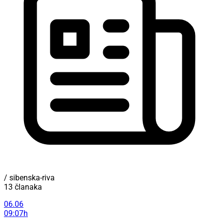
/ sibenska-riva
13 članaka
06.06
09:07h