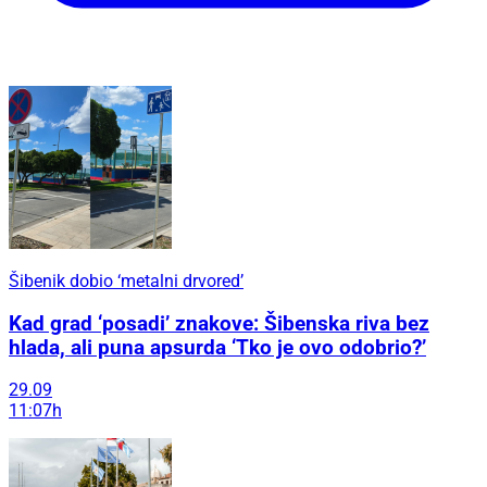
Šibenik dobio ‘metalni drvored’
Kad grad ‘posadi’ znakove: Šibenska riva bez
hlada, ali puna apsurda ‘Tko je ovo odobrio?’
29.09
11:07h