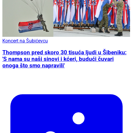
Koncert na Šubićevcu
Thompson pred skoro 30 tisuća ljudi u Šibeniku:
'S nama su naši sinovi i kćeri, budući čuvari
onoga što smo napravili'