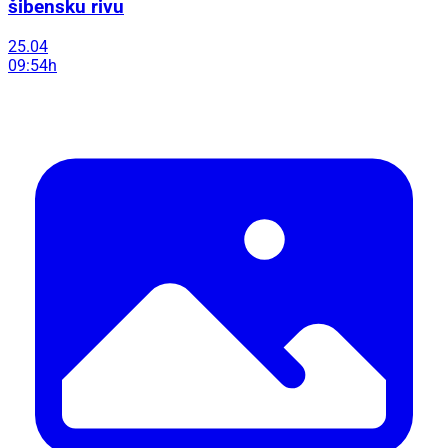
šibensku rivu
25.04
09:54h