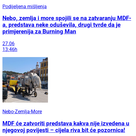
Podijeljena mišljenja
Nebo, zemlja i more spojili se na zatvaranju MDF-
a, predstava neke oduševila, drugi tvrde da je
primjerenija za Burning Man
27.06
13:46h
Nebo-Zemlja-More
MDF će zatvoriti predstava kakva nije izvedena u
njegovoj povijesti – cijela riva bit će pozornica!