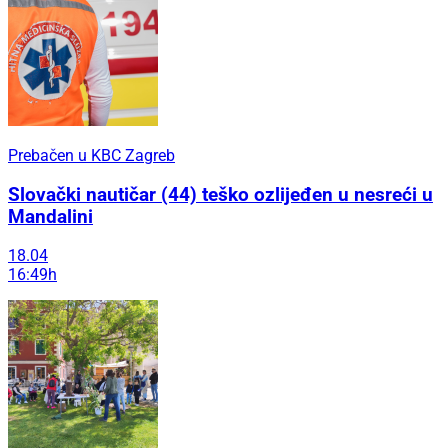
Prebačen u KBC Zagreb
Slovački nautičar (44) teško ozlijeđen u nesreći u
Mandalini
18.04
16:49h