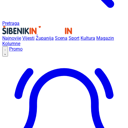
Pretraga
Najnovije
Vijesti
Županija
Scena
Sport
Kultura
Magazin
Kolumne
Promo