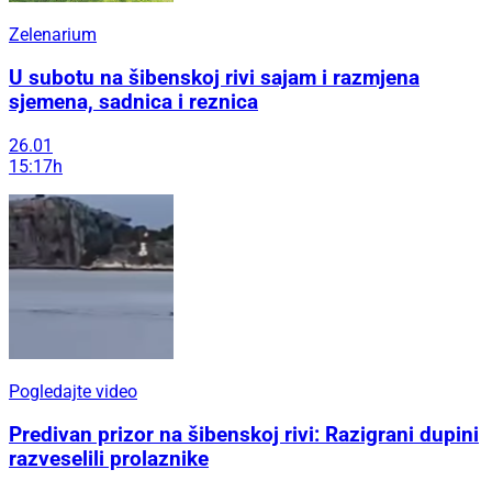
Zelenarium
U subotu na šibenskoj rivi sajam i razmjena
sjemena, sadnica i reznica
26.01
15:17h
Pogledajte video
Predivan prizor na šibenskoj rivi: Razigrani dupini
razveselili prolaznike