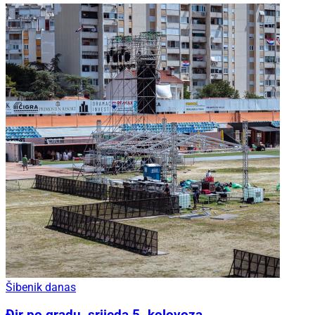
Šibenik danas
Đir po gradu, srijeda 5. kolovoza