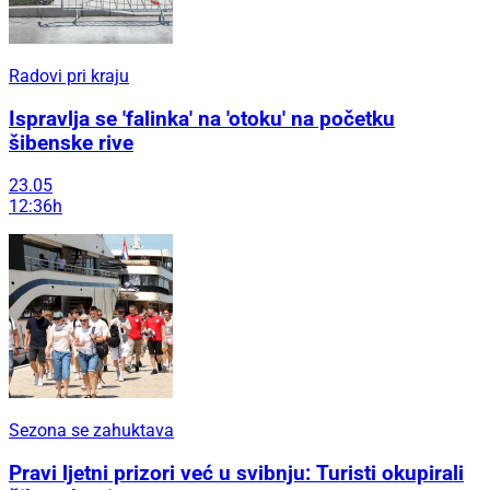
Radovi pri kraju
Ispravlja se 'falinka' na 'otoku' na početku
šibenske rive
23.05
12:36h
Sezona se zahuktava
Pravi ljetni prizori već u svibnju: Turisti okupirali