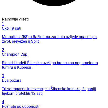
Najnovije vijesti
1
Oko 19 sati
Motociklist (58) u Ražinama zadobio ozljede opasne po
život, prevezen u Split
2
Champion Cup
Pioniri i kadeti Šibenika uzeli po broncu na nogometnom
turniru u Kupresu
3
Dva požara
Tri vatrogasne intervencije u Šibensko-kninskoj županiji
tijekom proteklih 12 sati
4
Poznate po udobnosti