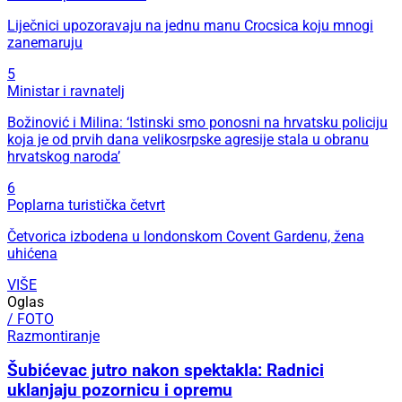
Liječnici upozoravaju na jednu manu Crocsica koju mnogi
zanemaruju
5
Ministar i ravnatelj
Božinović i Milina: ‘Istinski smo ponosni na hrvatsku policiju
koja je od prvih dana velikosrpske agresije stala u obranu
hrvatskog naroda’
6
Poplarna turistička četvrt
Četvorica izbodena u londonskom Covent Gardenu, žena
uhićena
VIŠE
Oglas
/ FOTO
Razmontiranje
Šubićevac jutro nakon spektakla: Radnici
uklanjaju pozornicu i opremu