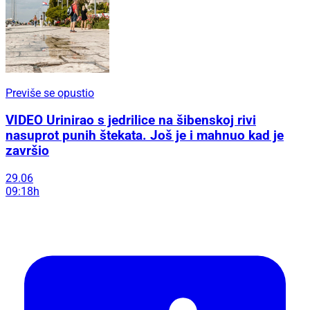
Previše se opustio
VIDEO Urinirao s jedrilice na šibenskoj rivi
nasuprot punih štekata. Još je i mahnuo kad je
završio
29.06
09:18h