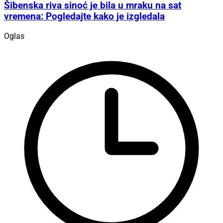
Šibenska riva sinoć je bila u mraku na sat
vremena: Pogledajte kako je izgledala
Oglas