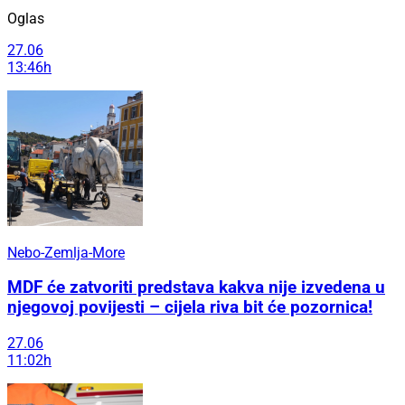
Oglas
27.06
13:46h
Nebo-Zemlja-More
MDF će zatvoriti predstava kakva nije izvedena u
njegovoj povijesti – cijela riva bit će pozornica!
27.06
11:02h