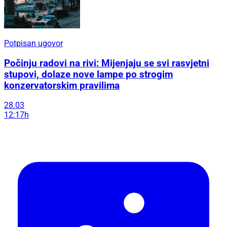
Potpisan ugovor
Počinju radovi na rivi: Mijenjaju se svi rasvjetni
stupovi, dolaze nove lampe po strogim
konzervatorskim pravilima
28.03
12:17h