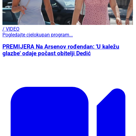
/ VIDEO
Pogledajte cjelokupan program...
PREMIJERA Na Arsenov rođendan: 'U kaležu
glazbe' odaje počast obitelji Dedić