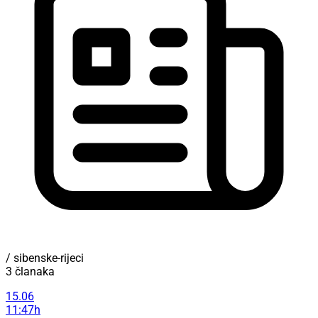
/ sibenske-rijeci
3 članaka
15.06
11:47h