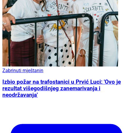
Zabrinuti mještanin
Izbio požar na trafostanici u Prvić Luci: 'Ovo je
rezultat višegodišnjeg zanemarivanja i
neodržavanja'