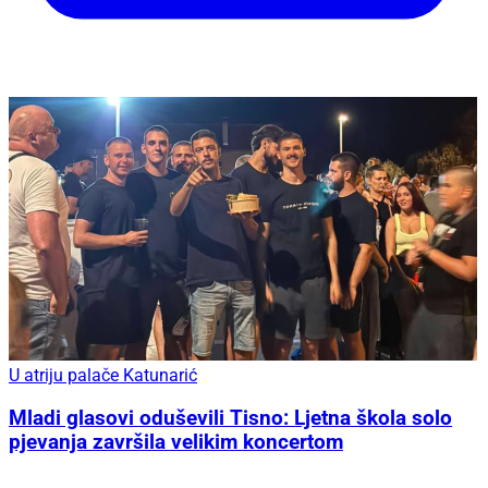
U atriju palače Katunarić
Mladi glasovi oduševili Tisno: Ljetna škola solo
pjevanja završila velikim koncertom