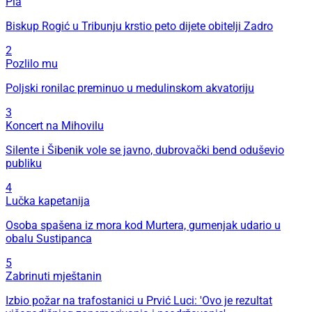
Pia
Biskup Rogić u Tribunju krstio peto dijete obitelji Zadro
2
Pozlilo mu
Poljski ronilac preminuo u medulinskom akvatoriju
3
Koncert na Mihovilu
Silente i Šibenik vole se javno, dubrovački bend oduševio
publiku
4
Lučka kapetanija
Osoba spašena iz mora kod Murtera, gumenjak udario u
obalu Sustipanca
5
Zabrinuti mještanin
Izbio požar na trafostanici u Prvić Luci: 'Ovo je rezultat