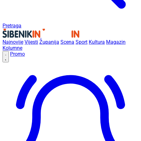
Pretraga
Najnovije
Vijesti
Županija
Scena
Sport
Kultura
Magazin
Kolumne
Promo