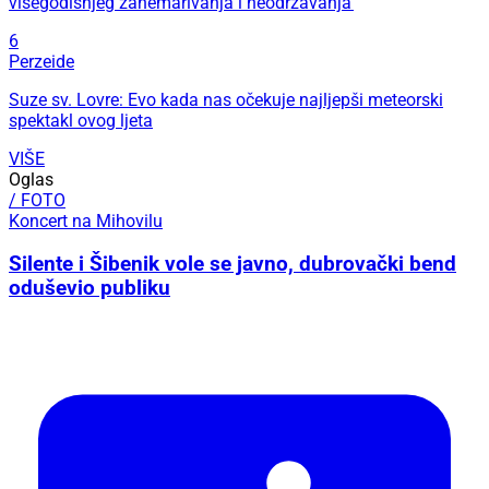
višegodišnjeg zanemarivanja i neodržavanja'
6
Perzeide
Suze sv. Lovre: Evo kada nas očekuje najljepši meteorski
spektakl ovog ljeta
VIŠE
Oglas
/ FOTO
Koncert na Mihovilu
Silente i Šibenik vole se javno, dubrovački bend
oduševio publiku