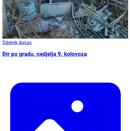
Šibenik danas
Đir po gradu, nedjelja 9. kolovoza