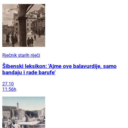
Rječnik starih riječi
Šibenski leksikon: 'Ajme ove balavurdije, samo
bandaju i rade barufe'
27.10
11:56h