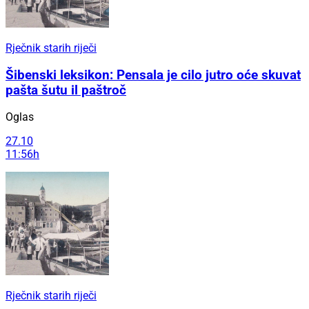
Rječnik starih riječi
Šibenski leksikon: Pensala je cilo jutro oće skuvat
pašta šutu il paštroč
Oglas
27.10
11:56h
Rječnik starih riječi