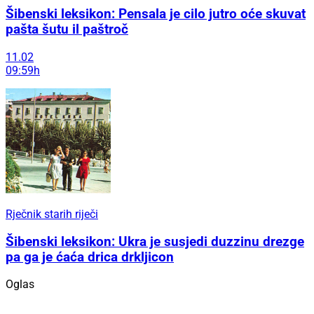
Šibenski leksikon: Pensala je cilo jutro oće skuvat
pašta šutu il paštroč
11.02
09:59h
Rječnik starih riječi
Šibenski leksikon: Ukra je susjedi duzzinu drezge
pa ga je ćaća drica drkljicon
Oglas