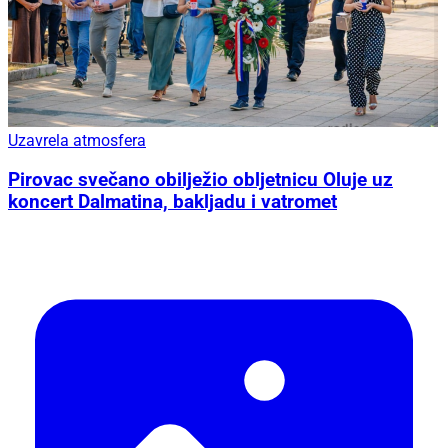
Uzavrela atmosfera
Pirovac svečano obilježio obljetnicu Oluje uz
koncert Dalmatina, bakljadu i vatromet