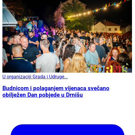
U organizaciji Grada i Udruge...
Budnicom i polaganjem vijenaca svečano
obilježen Dan pobjede u Drnišu