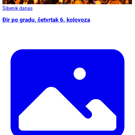
Šibenik danas
Đir po gradu, četvrtak 6. kolovoza