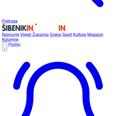
Pretraga
Najnovije
Vijesti
Županija
Scena
Sport
Kultura
Magazin
Kolumne
Promo