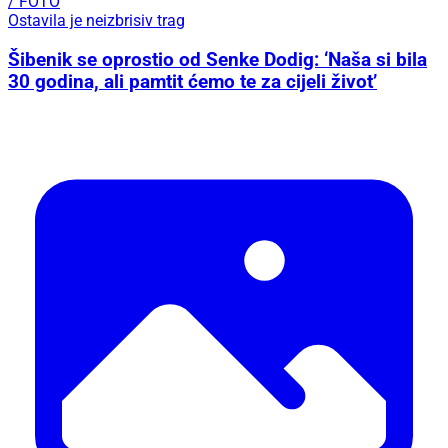
/ FOTO
Ostavila je neizbrisiv trag
Šibenik se oprostio od Senke Dodig: ‘Naša si bila
30 godina, ali pamtit ćemo te za cijeli život’