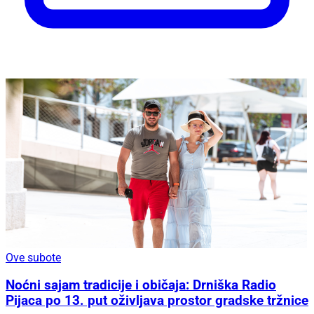
Ove subote
Noćni sajam tradicije i običaja: Drniška Radio
Pijaca po 13. put oživljava prostor gradske tržnice