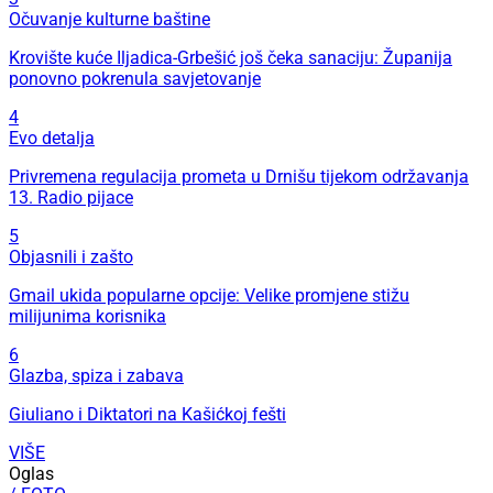
Očuvanje kulturne baštine
Krovište kuće Iljadica-Grbešić još čeka sanaciju: Županija
ponovno pokrenula savjetovanje
4
Evo detalja
Privremena regulacija prometa u Drnišu tijekom održavanja
13. Radio pijace
5
Objasnili i zašto
Gmail ukida popularne opcije: Velike promjene stižu
milijunima korisnika
6
Glazba, spiza i zabava
Giuliano i Diktatori na Kašićkoj fešti
VIŠE
Oglas