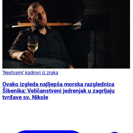
'Nestvarni' kadrovi iz zraka
Ovako izgleda najljepša morska razglednica
Šibenika: Veličanstveni jedrenjak u zagrljaju
tvrđave sv. Nikole