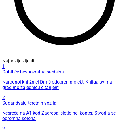
Najnovije vijesti
1
Dobit će bespovratna sredstva
Narodnoj knjižnici Drniš odobren projekt 'Knjiga svima-
gradimo zajednicu čitanjem'
2
Sudar dvaju teretnih vozila
Nesreća na A1 kod Zagreba, sletio helikopter. Stvorila se
ogromna kolona
3