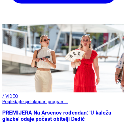
/ VIDEO
Pogledajte cjelokupan program...
PREMIJERA Na Arsenov rođendan: 'U kaležu
glazbe' odaje počast obitelji Dedić