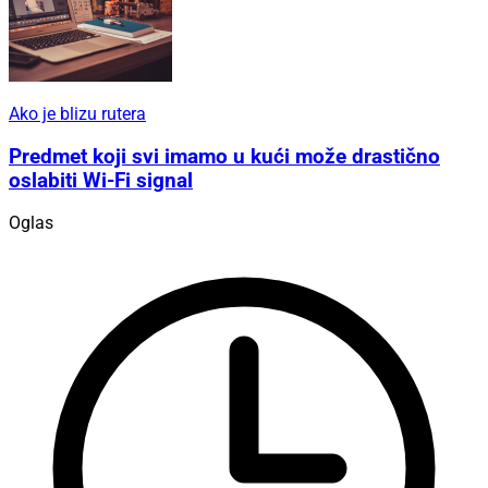
Ako je blizu rutera
Predmet koji svi imamo u kući može drastično
oslabiti Wi-Fi signal
Oglas