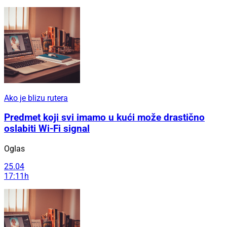
Ako je blizu rutera
Predmet koji svi imamo u kući može drastično
oslabiti Wi-Fi signal
Oglas
25.04
17:11h