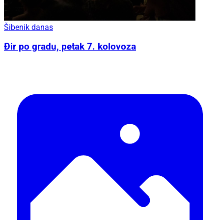
Šibenik danas
Đir po gradu, petak 7. kolovoza