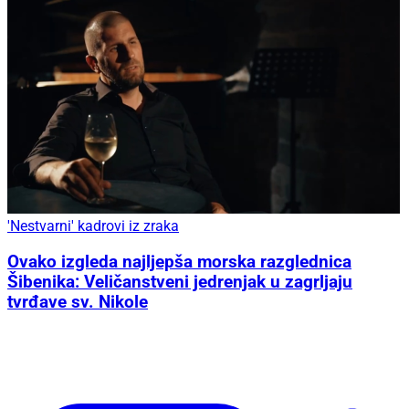
'Nestvarni' kadrovi iz zraka
Ovako izgleda najljepša morska razglednica
Šibenika: Veličanstveni jedrenjak u zagrljaju
tvrđave sv. Nikole