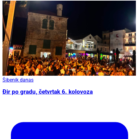
Šibenik danas
Đir po gradu, četvrtak 6. kolovoza