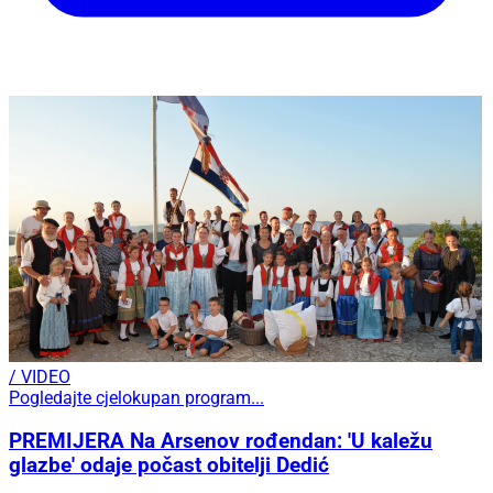
/ VIDEO
Pogledajte cjelokupan program...
PREMIJERA Na Arsenov rođendan: 'U kaležu
glazbe' odaje počast obitelji Dedić