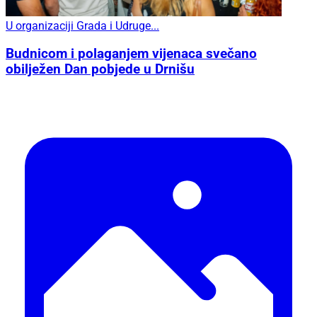
U organizaciji Grada i Udruge...
Budnicom i polaganjem vijenaca svečano
obilježen Dan pobjede u Drnišu