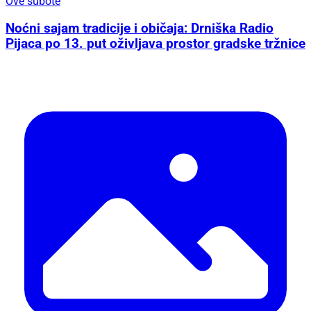
Ove subote
Noćni sajam tradicije i običaja: Drniška Radio
Pijaca po 13. put oživljava prostor gradske tržnice