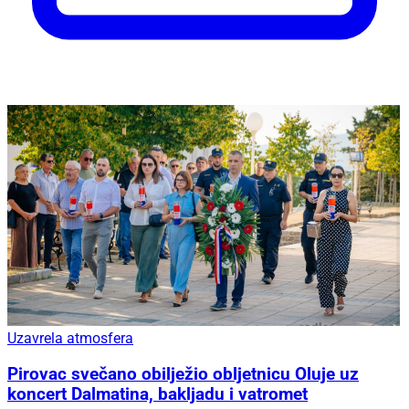
Uzavrela atmosfera
Pirovac svečano obilježio obljetnicu Oluje uz
koncert Dalmatina, bakljadu i vatromet