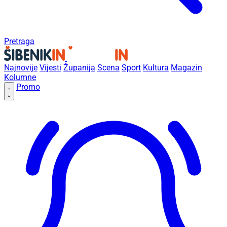
Pretraga
Najnovije
Vijesti
Županija
Scena
Sport
Kultura
Magazin
Kolumne
Promo