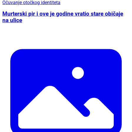
Očuvanje otočkog identiteta
Murterski pir i ove je godine vratio stare običaje
na ulice