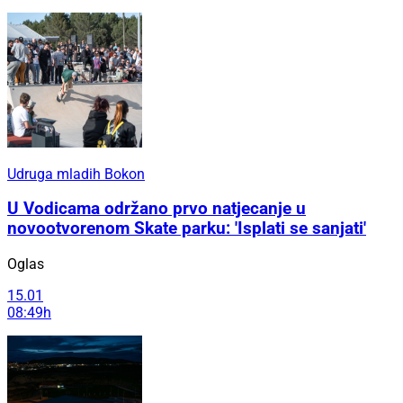
Udruga mladih Bokon
U Vodicama održano prvo natjecanje u
novootvorenom Skate parku: 'Isplati se sanjati'
Oglas
15.01
08:49h