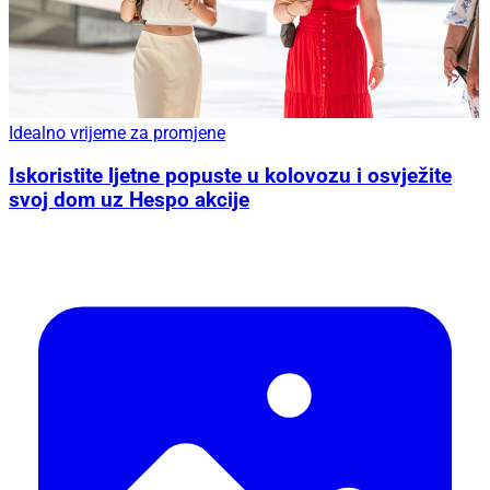
Idealno vrijeme za promjene
Iskoristite ljetne popuste u kolovozu i osvježite
svoj dom uz Hespo akcije