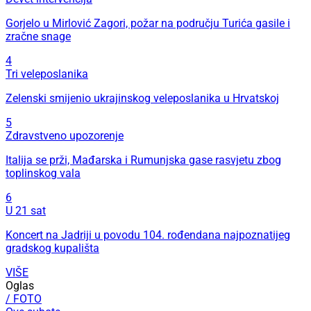
Gorjelo u Mirlović Zagori, požar na području Turića gasile i
zračne snage
4
Tri veleposlanika
Zelenski smijenio ukrajinskog veleposlanika u Hrvatskoj
5
Zdravstveno upozorenje
Italija se prži, Mađarska i Rumunjska gase rasvjetu zbog
toplinskog vala
6
U 21 sat
Koncert na Jadriji u povodu 104. rođendana najpoznatijeg
gradskog kupališta
VIŠE
Oglas
/ FOTO