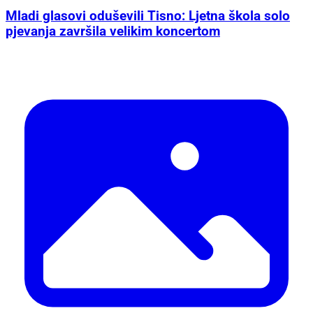
Mladi glasovi oduševili Tisno: Ljetna škola solo
pjevanja završila velikim koncertom