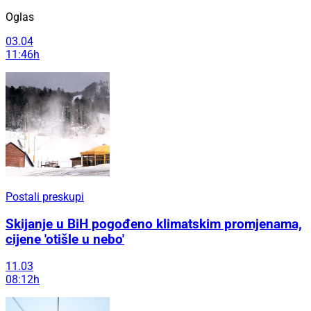
Oglas
03.04
11:46h
Postali preskupi
Skijanje u BiH pogođeno klimatskim promjenama,
cijene 'otišle u nebo'
11.03
08:12h