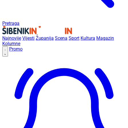
Pretraga
Najnovije
Vijesti
Županija
Scena
Sport
Kultura
Magazin
Kolumne
Promo