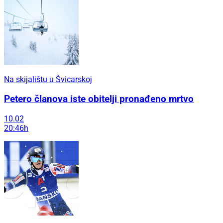
Na skijalištu u Švicarskoj
Petero članova iste obitelji pronađeno mrtvo
10.02
20:46h