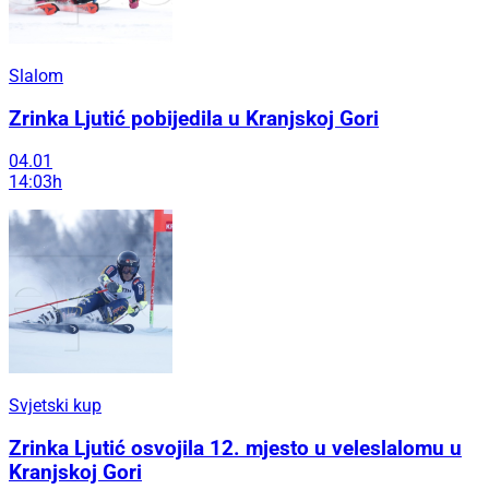
Slalom
Zrinka Ljutić pobijedila u Kranjskoj Gori
04.01
14:03h
Svjetski kup
Zrinka Ljutić osvojila 12. mjesto u veleslalomu u
Kranjskoj Gori