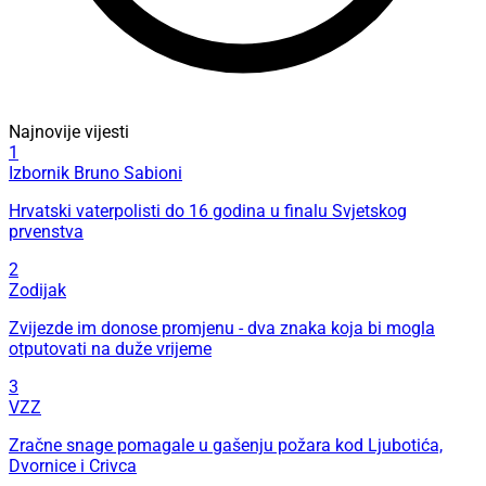
Najnovije vijesti
1
Izbornik Bruno Sabioni
Hrvatski vaterpolisti do 16 godina u finalu Svjetskog
prvenstva
2
Zodijak
Zvijezde im donose promjenu - dva znaka koja bi mogla
otputovati na duže vrijeme
3
VZZ
Zračne snage pomagale u gašenju požara kod Ljubotića,
Dvornice i Crivca