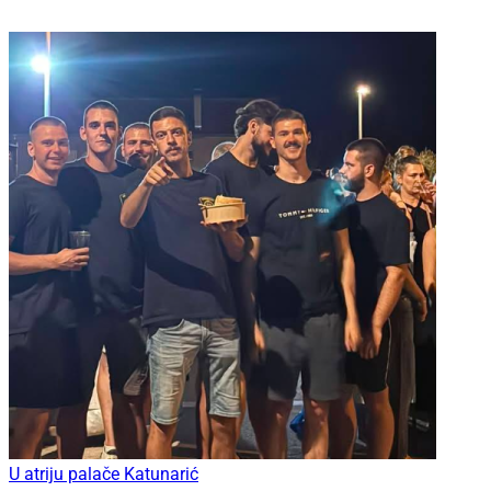
U atriju palače Katunarić