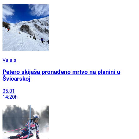
Valais
Petero skijaša pronađeno mrtvo na planini u
Švicarskoj
05.01
14:20h