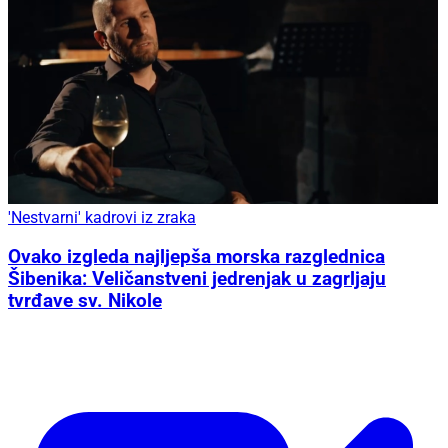
'Nestvarni' kadrovi iz zraka
Ovako izgleda najljepša morska razglednica
Šibenika: Veličanstveni jedrenjak u zagrljaju
tvrđave sv. Nikole