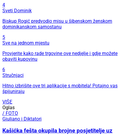
4
Sveti Dominik
Biskup Rogić predvodio misu u šibenskom ženskom
dominikanskom samostanu
5
Sve na jednom mjestu
Provjerite kako rade trgovine ove nedjelje i gdje možete
obaviti kupovinu
6
Stručnjaci
Hitno izbrišite ove tri aplikacije s mobitela! Potajno vas
špijuniraju
VIŠE
Oglas
/ FOTO
Giuliano i Diktatori
Kašićka fešta okupila brojne posjetitelje uz