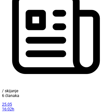
/ skijanje
6 članaka
25.05
16:02h