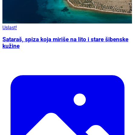
Uslast!
Sataraš, spiza koja miriše na lito i stare šibenske
kužine