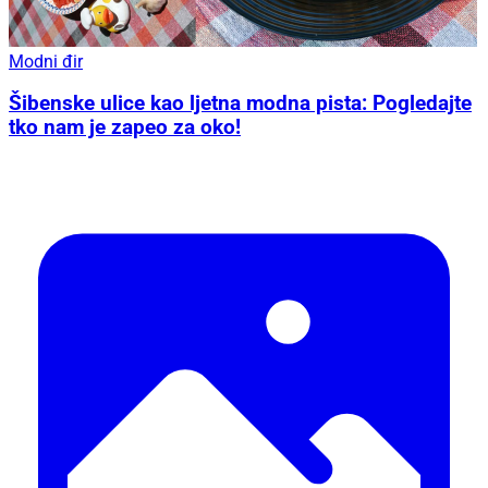
Modni đir
Šibenske ulice kao ljetna modna pista: Pogledajte
tko nam je zapeo za oko!