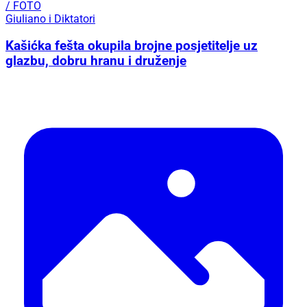
/ FOTO
Giuliano i Diktatori
Kašićka fešta okupila brojne posjetitelje uz
glazbu, dobru hranu i druženje