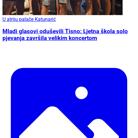
U atriju palače Katunarić
Mladi glasovi oduševili Tisno: Ljetna škola solo
pjevanja završila velikim koncertom