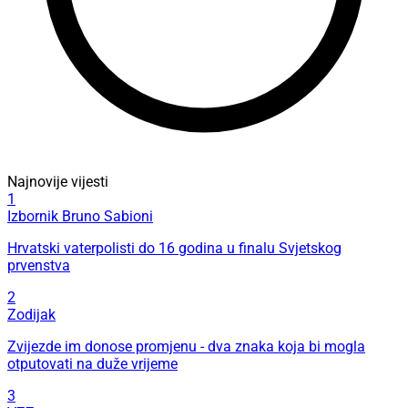
Najnovije vijesti
1
Izbornik Bruno Sabioni
Hrvatski vaterpolisti do 16 godina u finalu Svjetskog
prvenstva
2
Zodijak
Zvijezde im donose promjenu - dva znaka koja bi mogla
otputovati na duže vrijeme
3