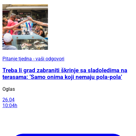
Pitanje tjedna - vaši odgovori
Treba li grad zabraniti škrinje sa sladoledima na
terasama: ‘Samo onima koji nemaju pola-pola’
Oglas
26.04
10:04h