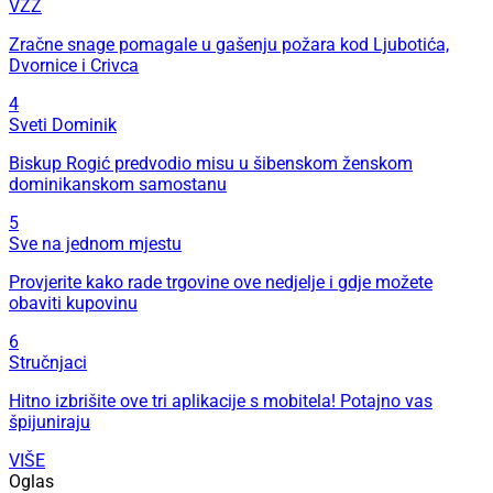
VZZ
Zračne snage pomagale u gašenju požara kod Ljubotića,
Dvornice i Crivca
4
Sveti Dominik
Biskup Rogić predvodio misu u šibenskom ženskom
dominikanskom samostanu
5
Sve na jednom mjestu
Provjerite kako rade trgovine ove nedjelje i gdje možete
obaviti kupovinu
6
Stručnjaci
Hitno izbrišite ove tri aplikacije s mobitela! Potajno vas
špijuniraju
VIŠE
Oglas