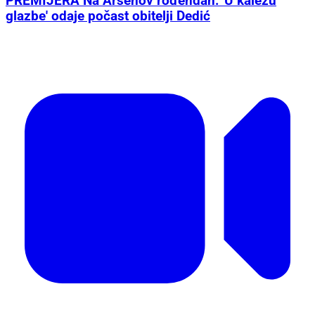
PREMIJERA Na Arsenov rođendan: 'U kaležu
glazbe' odaje počast obitelji Dedić