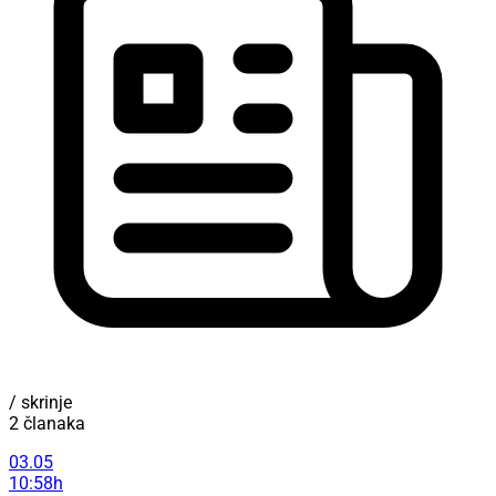
/ skrinje
2 članaka
03.05
10:58h