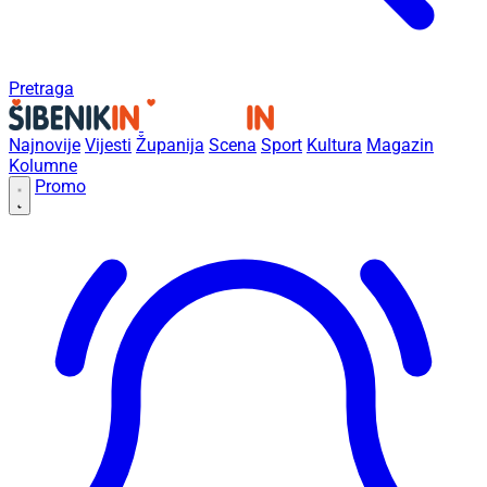
Pretraga
Najnovije
Vijesti
Županija
Scena
Sport
Kultura
Magazin
Kolumne
Promo