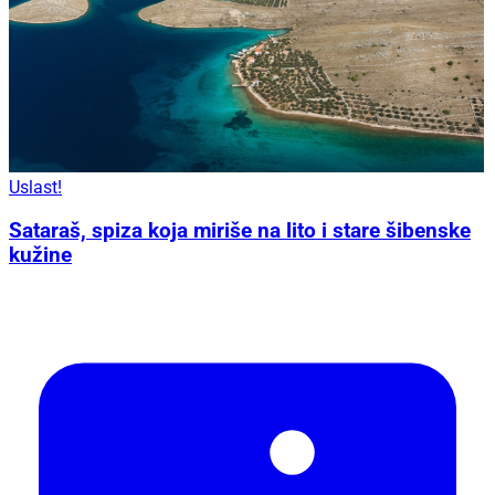
Uslast!
Sataraš, spiza koja miriše na lito i stare šibenske
kužine