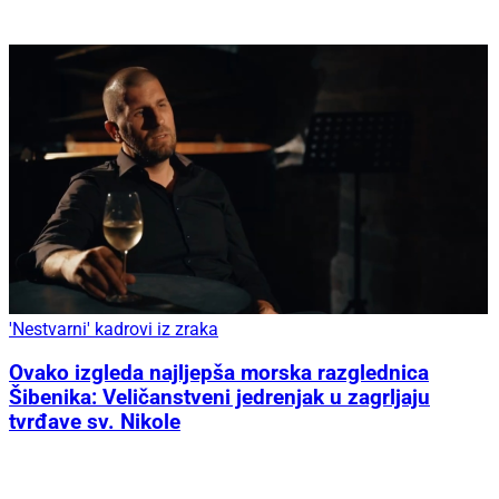
'Nestvarni' kadrovi iz zraka
Ovako izgleda najljepša morska razglednica
Šibenika: Veličanstveni jedrenjak u zagrljaju
tvrđave sv. Nikole