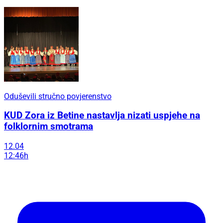
Oduševili stručno povjerenstvo
KUD Zora iz Betine nastavlja nizati uspjehe na
folklornim smotrama
12.04
12:46h