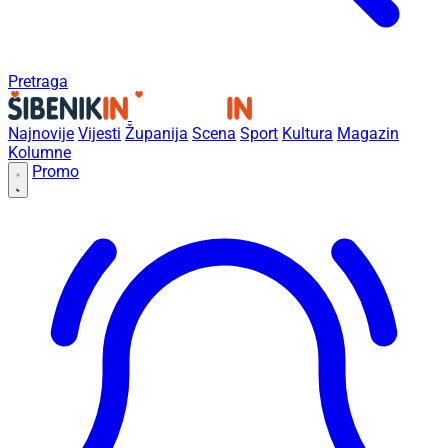
Pretraga
Najnovije
Vijesti
Županija
Scena
Sport
Kultura
Magazin
Kolumne
Promo