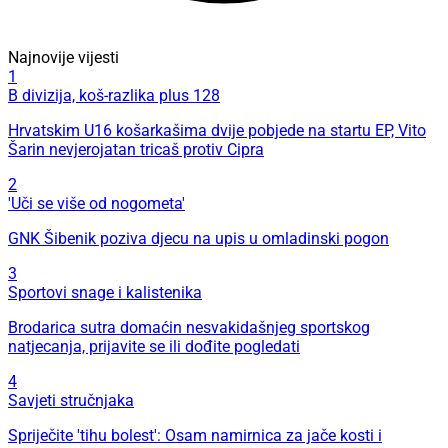
Najnovije vijesti
1
B divizija, koš-razlika plus 128
Hrvatskim U16 košarkašima dvije pobjede na startu EP, Vito
Šarin nevjerojatan tricaš protiv Cipra
2
'Uči se više od nogometa'
GNK Šibenik poziva djecu na upis u omladinski pogon
3
Sportovi snage i kalistenika
Brodarica sutra domaćin nesvakidašnjeg sportskog
natjecanja, prijavite se ili dođite pogledati
4
Savjeti stručnjaka
Spriječite 'tihu bolest': Osam namirnica za jače kosti i