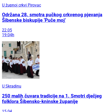
U župnoj crkvi Pirovac
Održana 28. smotra pučkog crkvenog pjevanja
Šibenske biskupije ‘Puče moj’
22.05
19:04h
U Skradinu
250 malih čuvara tradicije na 1. Smotri dječjeg
folklora Šibensko-kninske županije
15.04