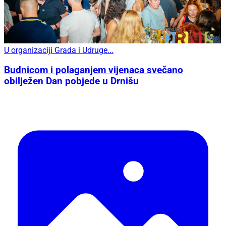
U organizaciji Grada i Udruge...
Budnicom i polaganjem vijenaca svečano
obilježen Dan pobjede u Drnišu