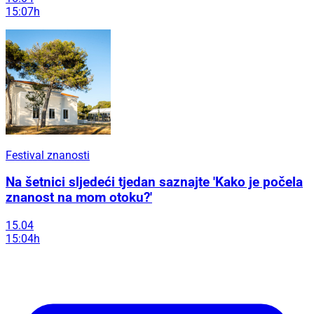
15:07h
Festival znanosti
Na šetnici sljedeći tjedan saznajte 'Kako je počela
znanost na mom otoku?'
15.04
15:04h