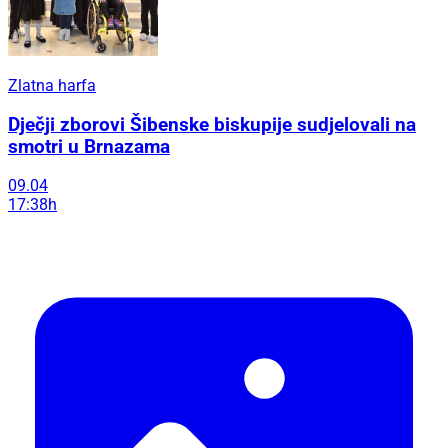
Zlatna harfa
Dječji zborovi Šibenske biskupije sudjelovali na
smotri u Brnazama
09.04
17:38h