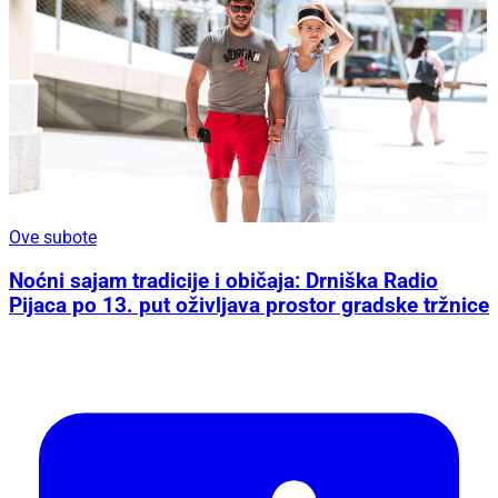
Ove subote
Noćni sajam tradicije i običaja: Drniška Radio
Pijaca po 13. put oživljava prostor gradske tržnice