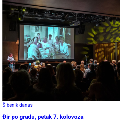
Šibenik danas
Đir po gradu, petak 7. kolovoza