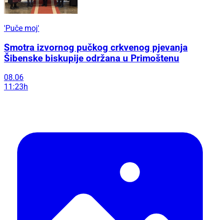
'Puče moj'
Smotra izvornog pučkog crkvenog pjevanja
Šibenske biskupije održana u Primoštenu
08.06
11:23h