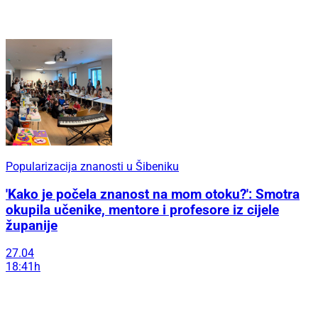
Popularizacija znanosti u Šibeniku
'Kako je počela znanost na mom otoku?': Smotra
okupila učenike, mentore i profesore iz cijele
županije
27.04
18:41h