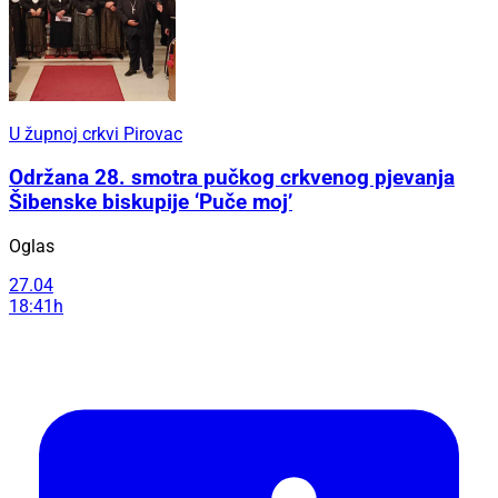
U župnoj crkvi Pirovac
Održana 28. smotra pučkog crkvenog pjevanja
Šibenske biskupije ‘Puče moj’
Oglas
27.04
18:41h