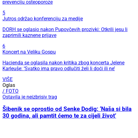
prevenciju osteoporoze
5
Jutros održao konferenciju za medije
DORH se oglasio nakon Pupovčevih prozivki: Otkrili jesu li
zaprimili kaznene prijave
6
Koncert na Veliku Gospu
Hacienda se oglasila nakon kritika zbog koncerta Jelene
Karleuše: ‘Svatko ima pravo odlučiti želi li doći ili ne’
VIŠE
Oglas
/ FOTO
Ostavila je neizbrisiv trag
Šibenik se oprostio od Senke Dodig: ‘Naša si bila
30 godina, ali pamtit ćemo te za cijeli život’