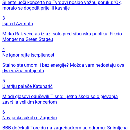
Silente uoči koncerta na Tvrđavi poslao važnu poruku: 'Ok,
moralo se dogodit prije ili kasnije'
3
Ispred Azimuta
Mirko Rak večeras izlazi solo pred šibensku publiku: Fikcio
Monger na Green Stageu
4
Ne ignorirajte iscrpljenost
Stalno ste umorni i bez energije? Možda vam nedostaju ova
dva važna nutrijenta
5
U atriju palače Katunarić
Mladi glasovi oduševili Tisno: Ljetna škola solo pjevanja
završila velikim koncertom
6
Navijački sukob u Zagrebu
BBB dočekali Torcidu na zagrebačkom aerodromu: Snimljena