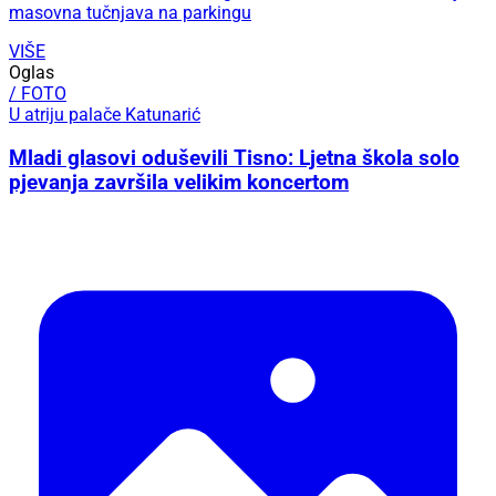
masovna tučnjava na parkingu
VIŠE
Oglas
/ FOTO
U atriju palače Katunarić
Mladi glasovi oduševili Tisno: Ljetna škola solo
pjevanja završila velikim koncertom