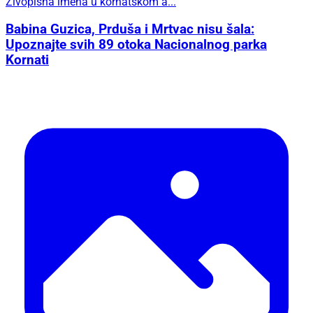
Živopisna imena u kornatskom a...
Babina Guzica, Prduša i Mrtvac nisu šala:
Upoznajte svih 89 otoka Nacionalnog parka
Kornati