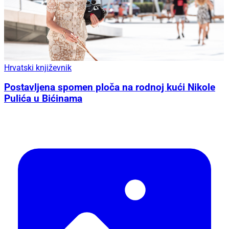
Hrvatski književnik
Postavljena spomen ploča na rodnoj kući Nikole
Pulića u Bićinama