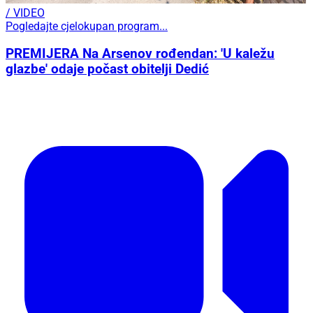
/ VIDEO
Pogledajte cjelokupan program...
PREMIJERA Na Arsenov rođendan: 'U kaležu
glazbe' odaje počast obitelji Dedić