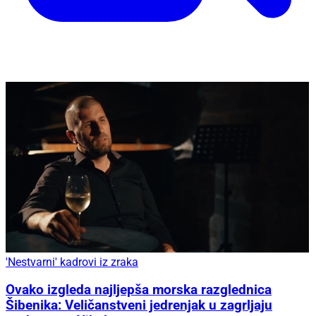
'Nestvarni' kadrovi iz zraka
Ovako izgleda najljepša morska razglednica
Šibenika: Veličanstveni jedrenjak u zagrljaju