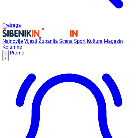
Pretraga
Najnovije
Vijesti
Županija
Scena
Sport
Kultura
Magazin
Kolumne
Promo