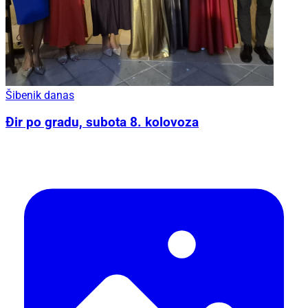
Šibenik danas
Đir po gradu, subota 8. kolovoza