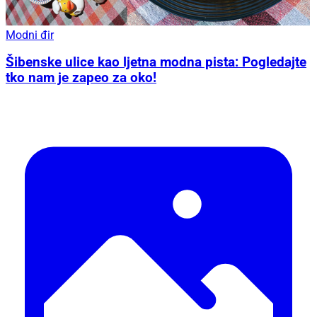
Modni đir
Šibenske ulice kao ljetna modna pista: Pogledajte
tko nam je zapeo za oko!