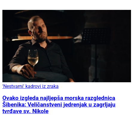
'Nestvarni' kadrovi iz zraka
Ovako izgleda najljepša morska razglednica
Šibenika: Veličanstveni jedrenjak u zagrljaju
tvrđave sv. Nikole