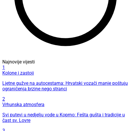
Najnovije vijesti
1
Kolone i zastoji
Ljetne gužve na autocestama: Hrvatski vozači manje poštuju
ograničenja brzine nego stranci
2
Vrhunska atmosfera
Svi putevi u nedjelju vode u Koprno: Fešta gušta i tradicije u
čast sv. Lovre
3