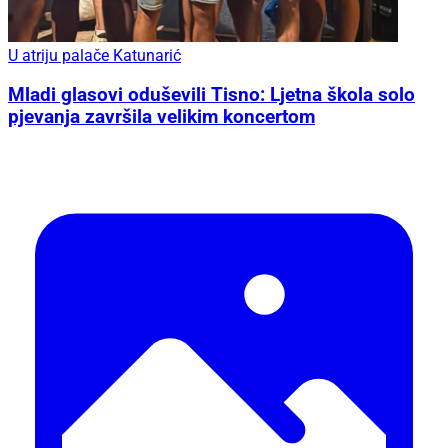
U atriju palače Katunarić
Mladi glasovi oduševili Tisno: Ljetna škola solo
pjevanja završila velikim koncertom