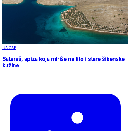
Uslast!
Sataraš, spiza koja miriše na lito i stare šibenske
kužine