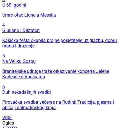
U 69. godini
Umro otac Lionela Messija
4
Giuliano i Diktatori
Kašićka fešta okupila brojne posjetitelje uz glazbu, dobru
hranu i druženje
5
Na Veliku Gospu
Braniteljske udruge traže otkazivanje koncerta Jelene
Karleuše u Vodicama
6
Duh nekadašnjih svadbi
Pirovačka svadba večeras na Rudini: Tradicija, pjesma i
običaji dalmatinskog kraja
VIŠE
Oglas