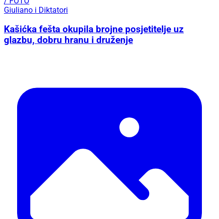
/ FOTO
Giuliano i Diktatori
Kašićka fešta okupila brojne posjetitelje uz
glazbu, dobru hranu i druženje