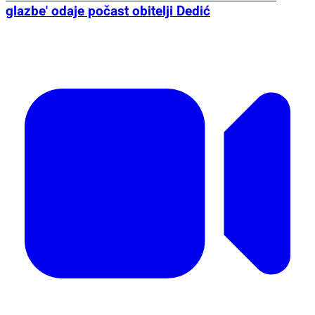
glazbe' odaje počast obitelji Dedić