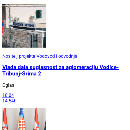
Nositelj projekta Vodovod i odvodnja
Vlada dala suglasnost za aglomeraciju Vodice-
Tribunj-Srima 2
Oglas
18.04
14:54h