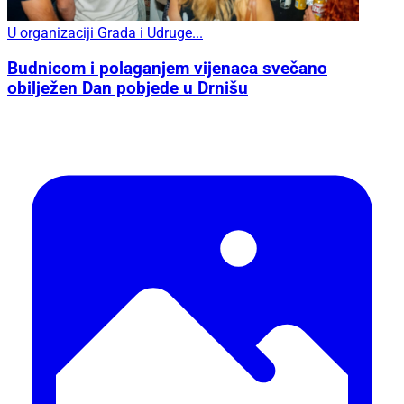
U organizaciji Grada i Udruge...
Budnicom i polaganjem vijenaca svečano
obilježen Dan pobjede u Drnišu