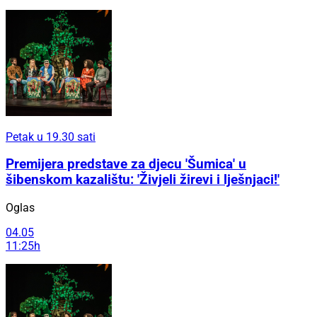
Petak u 19.30 sati
Premijera predstave za djecu 'Šumica' u
šibenskom kazalištu: 'Živjeli žirevi i lješnjaci!'
Oglas
04.05
11:25h