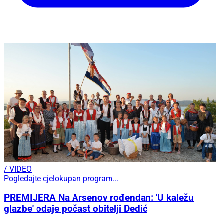
/ VIDEO
Pogledajte cjelokupan program...
PREMIJERA Na Arsenov rođendan: 'U kaležu
glazbe' odaje počast obitelji Dedić