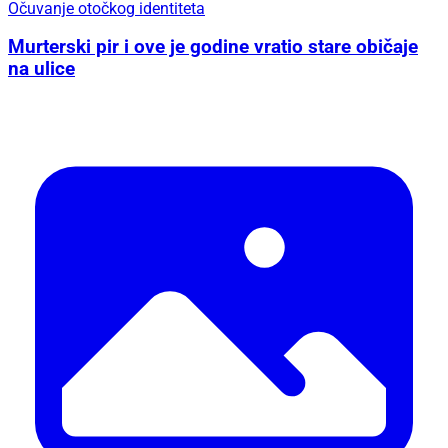
Očuvanje otočkog identiteta
Murterski pir i ove je godine vratio stare običaje
na ulice