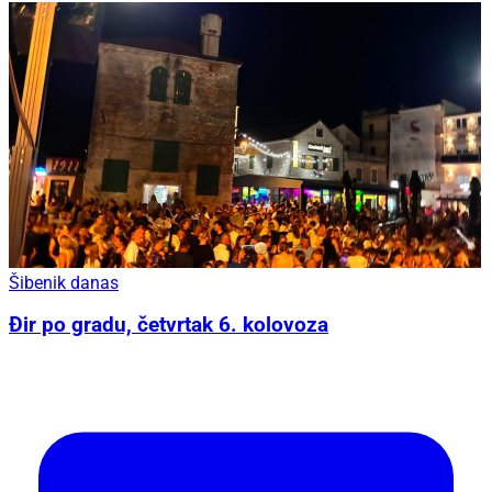
Šibenik danas
Đir po gradu, četvrtak 6. kolovoza