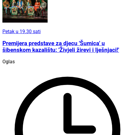
Petak u 19.30 sati
Premijera predstave za djecu 'Šumica' u
šibenskom kazalištu: 'Živjeli žirevi i lješnjaci!'
Oglas