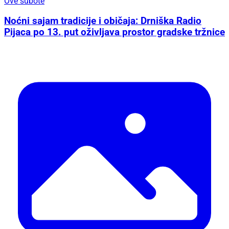
Ove subote
Noćni sajam tradicije i običaja: Drniška Radio
Pijaca po 13. put oživljava prostor gradske tržnice