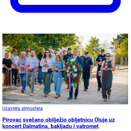
Uzavrela atmosfera
Pirovac svečano obilježio obljetnicu Oluje uz
koncert Dalmatina, bakljadu i vatromet