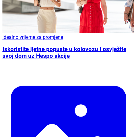
Idealno vrijeme za promjene
Iskoristite ljetne popuste u kolovozu i osvježite
svoj dom uz Hespo akcije