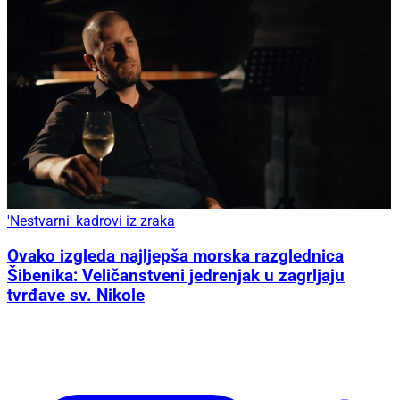
'Nestvarni' kadrovi iz zraka
Ovako izgleda najljepša morska razglednica
Šibenika: Veličanstveni jedrenjak u zagrljaju
tvrđave sv. Nikole