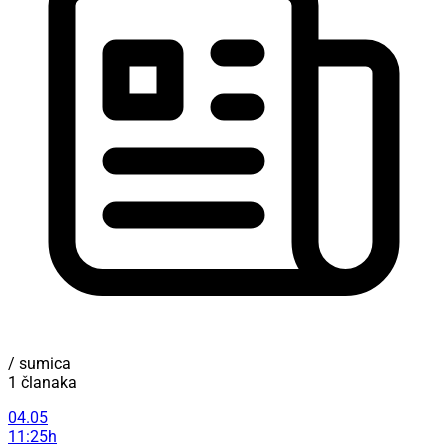
/ sumica
1 članaka
04.05
11:25h