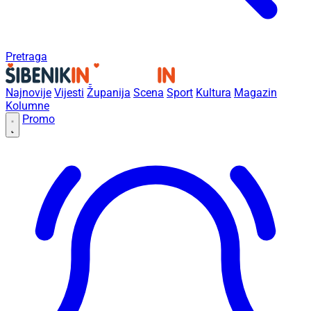
Pretraga
Najnovije
Vijesti
Županija
Scena
Sport
Kultura
Magazin
Kolumne
Promo