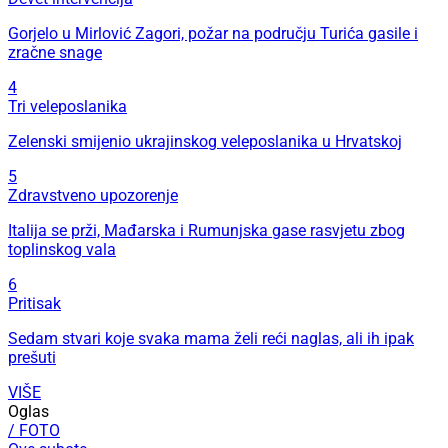
Gorjelo u Mirlović Zagori, požar na području Turića gasile i
zračne snage
4
Tri veleposlanika
Zelenski smijenio ukrajinskog veleposlanika u Hrvatskoj
5
Zdravstveno upozorenje
Italija se prži, Mađarska i Rumunjska gase rasvjetu zbog
toplinskog vala
6
Pritisak
Sedam stvari koje svaka mama želi reći naglas, ali ih ipak
prešuti
VIŠE
Oglas
/ FOTO