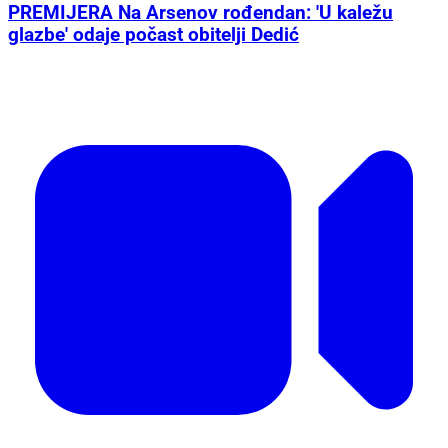
PREMIJERA Na Arsenov rođendan: 'U kaležu
glazbe' odaje počast obitelji Dedić