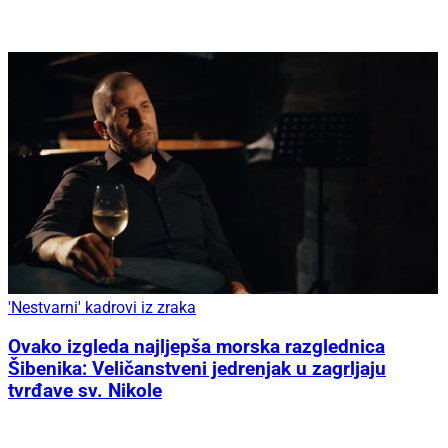
'Nestvarni' kadrovi iz zraka
Ovako izgleda najljepša morska razglednica
Šibenika: Veličanstveni jedrenjak u zagrljaju
tvrđave sv. Nikole