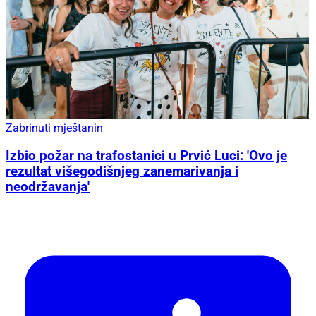
Zabrinuti mještanin
Izbio požar na trafostanici u Prvić Luci: 'Ovo je
rezultat višegodišnjeg zanemarivanja i
neodržavanja'