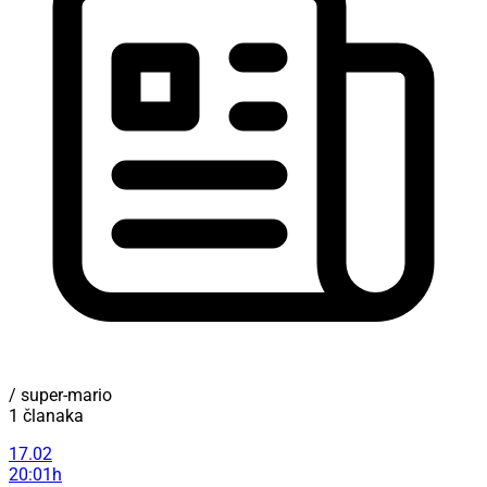
/ super-mario
1 članaka
17.02
20:01h