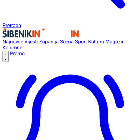
Pretraga
Najnovije
Vijesti
Županija
Scena
Sport
Kultura
Magazin
Kolumne
Promo