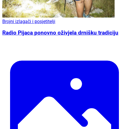
Brojni izlagači i posjetitelji
Radio Pijaca ponovno oživjela drnišku tradiciju