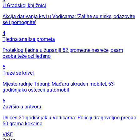
U Gradskoj knjižnici
Akcija darivanja krvi u Vodicama: 'Zalihe su niske, odazovite
se i pomognite'
4
Tjedna analiza prometa
Proteklog tjedna u županiji 52 prometne nesreće, osam
osoba teže ozlijeđeno
5
Traže se krivci
Mjesto radnje Tribunj: Mađaru ukraden mobitel, 53-
godišnjaku oštećen automobil
6
Završio u pritvoru
Uhićen 21-godišnjak u Vodicama: Policiji dragovoljno predao
50 grama kokaina
VIŠE