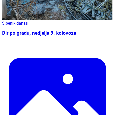
Šibenik danas
Đir po gradu, nedjelja 9. kolovoza