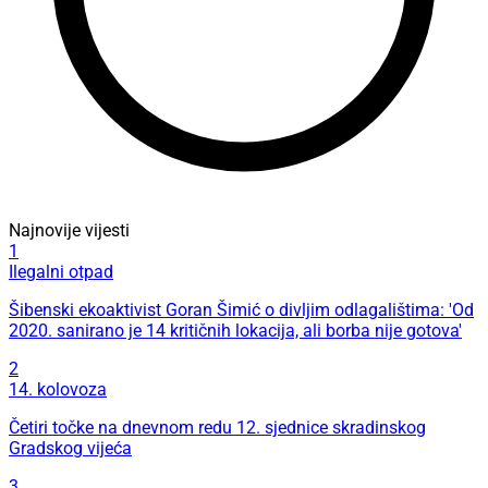
Najnovije vijesti
1
Ilegalni otpad
Šibenski ekoaktivist Goran Šimić o divljim odlagalištima: 'Od
2020. sanirano je 14 kritičnih lokacija, ali borba nije gotova'
2
14. kolovoza
Četiri točke na dnevnom redu 12. sjednice skradinskog
Gradskog vijeća
3