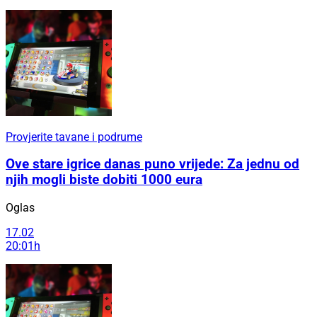
Provjerite tavane i podrume
Ove stare igrice danas puno vrijede: Za jednu od
njih mogli biste dobiti 1000 eura
Oglas
17.02
20:01h