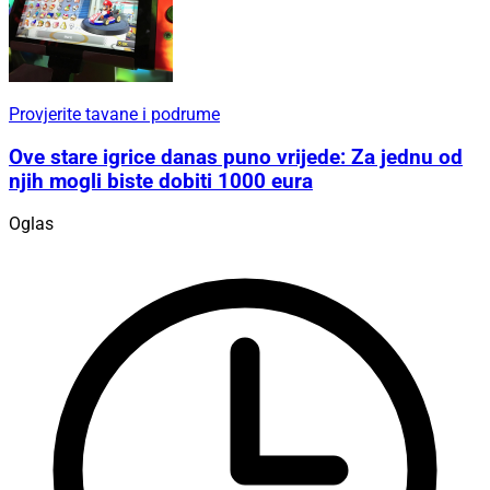
Provjerite tavane i podrume
Ove stare igrice danas puno vrijede: Za jednu od
njih mogli biste dobiti 1000 eura
Oglas