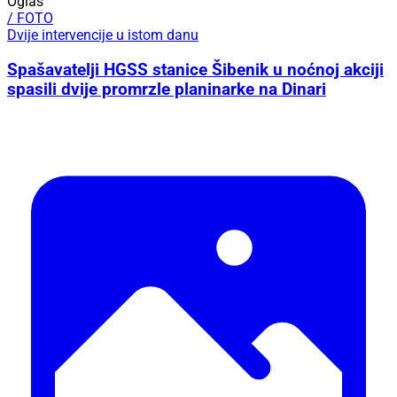
Oglas
/ FOTO
Dvije intervencije u istom danu
Spašavatelji HGSS stanice Šibenik u noćnoj akciji
spasili dvije promrzle planinarke na Dinari