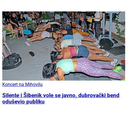
Koncert na Mihovilu
Silente i Šibenik vole se javno, dubrovački bend
oduševio publiku